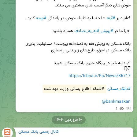
❗️علاوه بر 
#آینه
 ها حتما به اطراف خودرو در رانندگی 
#توجه
🔹با ما در 
#پویش
#نه_به_تصادف
بانک مسکن به پویش «نه به تصادف» پیوست/ مسئولیت پذیری 
👇👇

https://hibna.ir/Fa/News/86717
#بانک_مسکن
#شبکه_اطلاع_رسانی_وزارت_بهداشت
@bankmaskan
1
۱۴:۱
۱۰ فروردین ۱۴۰۴
کانال رسمی بانک مسکن