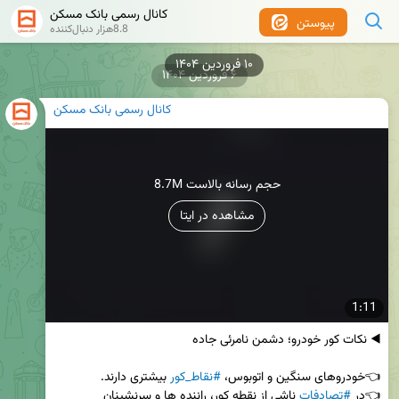
کانال رسمی بانک مسکن
پیوستن
8.8هزار دنبال‌کننده
۱۰ فروردین ۱۴۰۴
۶ فروردین ۱۴۰۴
کانال رسمی بانک مسکن
8.7M حجم رسانه بالاست
مشاهده در ایتا
1:11
👈خودروهای سنگین و اتوبوس، 
#نقاط_کور
👈در 
#تصادفات
 ناشی از نقطه کور، راننده ها و سرنشینان 