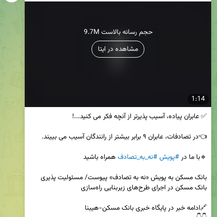
9.7M حجم رسانه بالاست
مشاهده در ایتا
1:14
🔹با ما در 
#پویش
#نه_به_تصادف
بانک مسکن به پویش «نه به تصادف» پیوست/ مسئولیت پذیری 