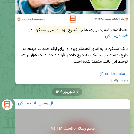
🔸خلاصه وضعیت پروژه های 
#طرح_نهضت_ملی_مسکن
 در 
#بانک_مسکن
بانک مسکن تا به امروز اهتمام ویژه ای برای ارائه خدمات مربوط به 
طرح نهضت ملی مسکن به خرج داده و قرارداد حدود یک هزار پروژه 
@bankmaskan
1
۱۶:۳۹
۷ شهریور ۱۴۰۱
کانال رسمی بانک مسکن
43.1M حجم رسانه بالاست