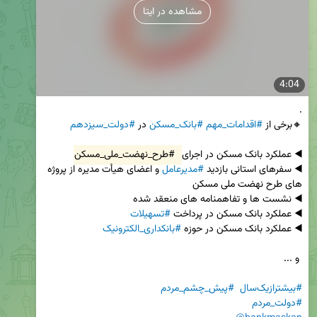
مشاهده در ایتا
4:04
🔸برخی از 
#اقدامات_مهم
#بانک_مسکن
 در 
#دولت_سیزدهم‌
◀️ عملکرد بانک مسکن در اجرای 
#طرح_نهضت_ملی_مسکن
◀️ سفرهای استانی بازدید 
#مدیرعامل
 و اعضای هیأت مدیره از پروژه 
◀️ عملکرد بانک مسکن در پرداخت 
#تسهیلات
◀️ عملکرد بانک مسکن در حوزه 
#بانکداری_الکترونیک
#بیشترازیک‌سال
#پیش_چشم_مردم
#دولت_مردم