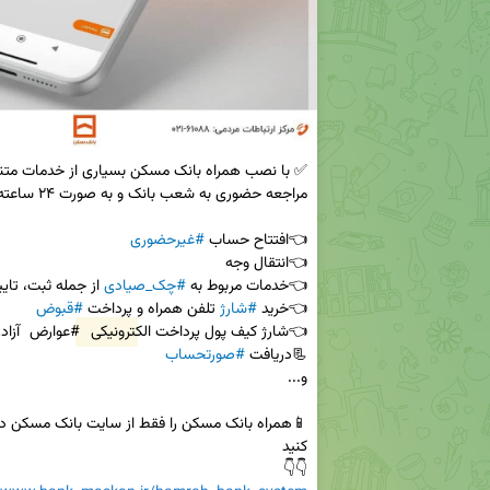
👈افتتاح حساب 
#غیرحضوری
👈خدمات مربوط به 
#چک_صیادی
👈خرید 
#شارژ
 تلفن همراه و پرداخت 
#قبوض
👈شارژ کیف پول پرداخت الکترونیکی 
#عوارض
📃دریافت 
#صورتحساب
👇👇
