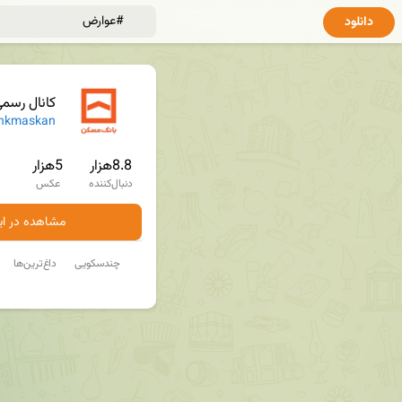
دانلود
کانال رسم
nkmaskan
8.8هزار
5هزار
دنبال‌کننده
عکس
مشاهده در ایت
چندسکویی
داغ‌ترین‌ها