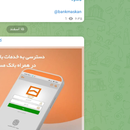
@bankmaskan
1
۶:۳۵
۱۵ اسفند
ک