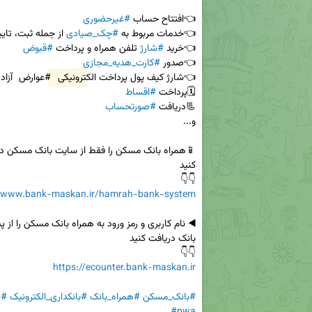
👈افتتاح حساب 
#غیرحضوری
👈خدمات مربوط به 
#چک_صیادی
👈خرید 
#شارژ
 تلفن همراه و پرداخت 
#قبوض
👈صدور 
#کارت_هدیه_مجازی
👈شارژ کیف پول پرداخت الکترونیکی 
#عوارض
🗓پرداخت 
#اقساط
📃دریافت 
#صورتحساب
👇👇

//www.bank-maskan.ir/hamrah-bank-system
👇👇

https://ecounter.bank-maskan.ir
#بانک_مسکن
#همراه_بانک
#بانکداری_الکترونیک
#پ
#pwa