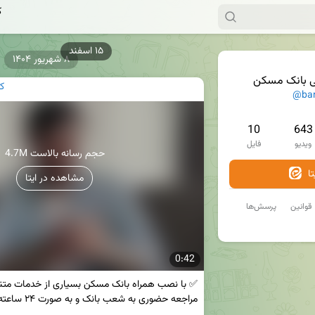
ک
۸ شهریور ۱۴۰۴
ی بانک مسکن
ک
@ba
10
643
ویدیو
فایل
4.7M حجم رسانه بالاست
ا
مشاهده در ایتا
قوانین
پرسش‌ها
0:42