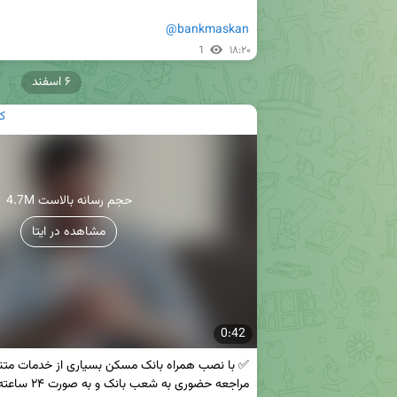
@bankmaskan
1
۱۸:۲۰
۶ اسفند
ک
4.7M حجم رسانه بالاست
مشاهده در ایتا
0:42