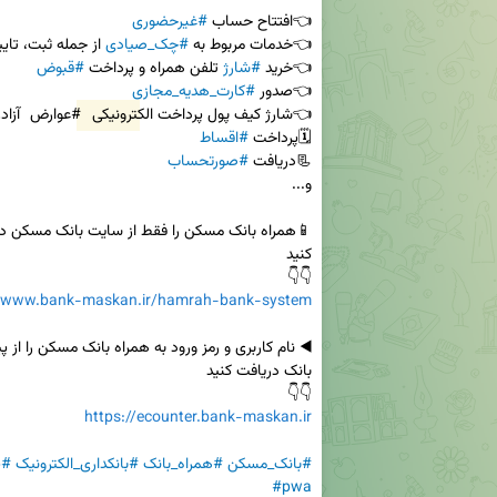
👈افتتاح حساب 
#غیرحضوری
👈خدمات مربوط به 
#چک_صیادی
👈خرید 
#شارژ
 تلفن همراه و پرداخت 
#قبوض
👈صدور 
#کارت_هدیه_مجازی
👈شارژ کیف پول پرداخت الکترونیکی 
#عوارض
🗓پرداخت 
#اقساط
📃دریافت 
#صورتحساب
👇👇

//www.bank-maskan.ir/hamrah-bank-system
👇👇

https://ecounter.bank-maskan.ir
#بانک_مسکن
#همراه_بانک
#بانکداری_الکترونیک
#پ
#pwa