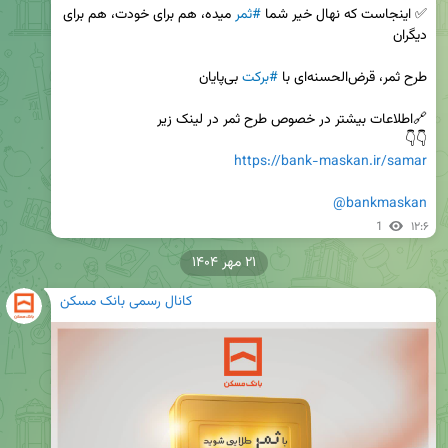
✅ اینجاست که نهال خیر شما 
#ثمر
 میده، هم برای خودت، هم برای 
طرح ثمر، قرض‌الحسنه‌ای با 
#برکت
👇👇

https://bank-maskan.ir/samar
@bankmaskan
1
۱۲:۶
۲۱ مهر ۱۴۰۴
کانال رسمی بانک مسکن