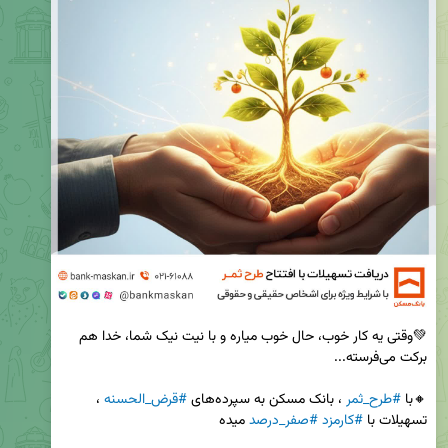
💚وقتی یه کار خوب، حال خوب میاره و با نیت نیک شما، خدا هم 
🔸با 
#طرح_ثمر
 ، بانک مسکن به سپرده‌های 
#قرض‌_الحسنه
 ، 
تسهیلات با 
#کارمزد
#صفر_درصد