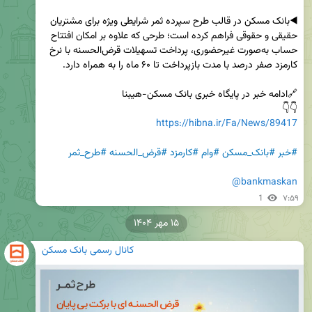
◀️بانک مسکن در قالب طرح سپرده ثمر شرایطی ویژه برای مشتریان 
حقیقی و حقوقی فراهم کرده است؛ طرحی که علاوه بر امکان افتتاح 
حساب به‌صورت غیرحضوری، پرداخت تسهیلات قرض‌الحسنه با نرخ 
👇👇     

https://hibna.ir/Fa/News/89417
#خبر
#بانک_مسکن
#وام
#کارمزد
#قرض_الحسنه
#طرح_ثمر
@bankmaskan
1
۷:۵۹
۱۵ مهر ۱۴۰۴
کانال رسمی بانک مسکن