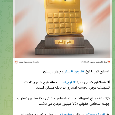
✅ طرح ثمر با نرخ 
#کارمزد
#صفر
◀️ همانطور كه مى دانید 
#طرح_ثمر
 از جمله طرح هاى پرداخت 
👈سقف مبلغ تسهیلات جهت اشخاص حقیقی ۳۰۰ میلیون تومان و 
🔸 
#بانک_مسکن
 در قالب 
#طرح_ثمر
 شرایطی ویژه برای مشتریان 