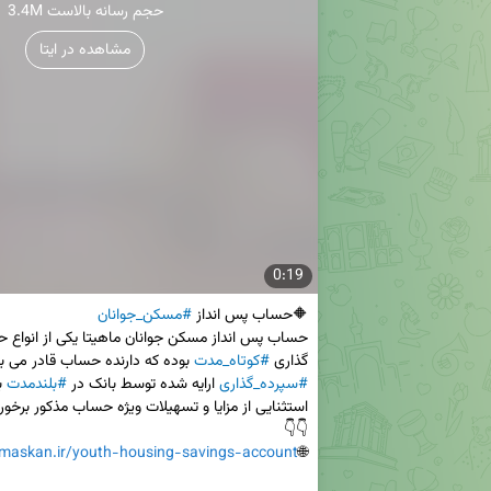
3.4M حجم رسانه بالاست
مشاهده در ایتا
0:19
🔶حساب پس انداز 
#مسکن_جوانان
گذاری 
#کوتاه_مدت
 بوده که دارنده حساب قادر می باش
#سپرده_گذاری
 ارایه شده توسط بانک در 
#بلندمدت
maskan.ir/youth-housing-savings-account
🌐