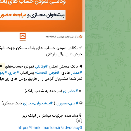
◀️ بانک مسکن امکان 
#وکالتی
 نمودن حساب‌هاي 
#ك
#ممتاز
 عادی، 
#قرض‌_الحسنه
 پس‌انداز، 
#جاري
#بدو
🔸
#حضوری
🌐 
#غیر_حضوری
 ( 
#پیشخوان_مجازی
👇👇

https://bank-maskan.ir/advocacy3