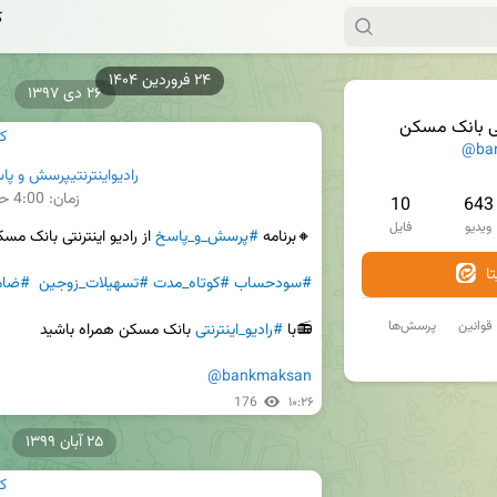
ک
۲۶ دی ۱۳۹۷
ی بانک مسکن
ک
@ba
رادیواینترنتیپرسش و پاسخ41.
زمان:
4:00
حج
10
643
ویدیو
فایل
🔸برنامه 
#پرسش_و_پاسخ
ا
#سودحساب
#کوتاه_مدت
#تسهیلات_زوجین
#ضام
قوانین
پرسش‌ها
📻با 
#رادیو_اینترنتی
@bankmaksan
176
۱۰:۲۶
۲۵ آبان ۱۳۹۹
ک