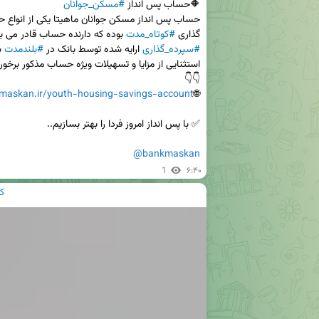
🔶حساب پس انداز 
#مسکن_جوانان
گذاری 
#کوتاه_مدت
 بوده که دارنده حساب قادر می باش
#سپرده_گذاری
 ارایه شده توسط بانک در 
#بلندمدت
maskan.ir/youth-housing-savings-account
🌐
@bankmaskan
1
۶:۴۰
ک