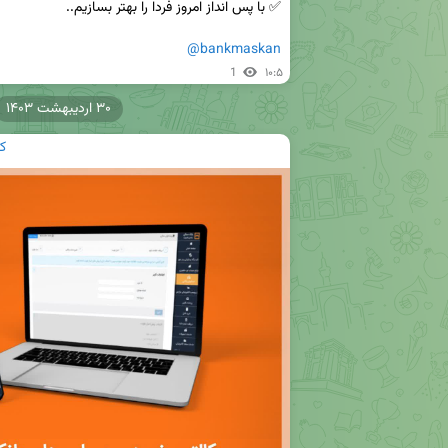
@bankmaskan
1
۱۰:۵
۳۰ اردیبهشت ۱۴۰۳
ک