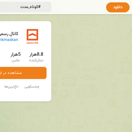
دانلود
کانال رسم
nkmaskan
8.8هزار
5هزار
دنبال‌کننده
عکس
مشاهده در ایت
چندسکویی
داغ‌ترین‌ها