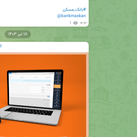
#بانک_مسکن
@bankmaskan
1
۱۲:۱۲
۱۸ تیر ۱۴۰۳
ک