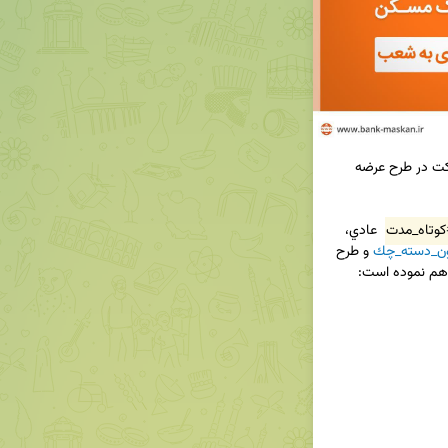
✅ وكالتی نمودن حساب های بانک مسکن جهت شرکت در طرح عرضه 
وتاه_مدت
 عادي، 
ن_دسته_چك
 و طرح 