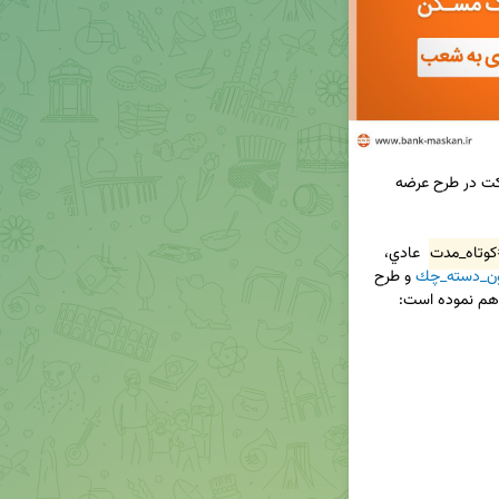
✅ وكالتی نمودن حساب های بانک مسکن جهت شرکت در طرح عرضه 
وتاه_مدت
 عادي، 
ن_دسته_چك
 و طرح 