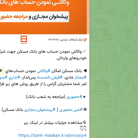
◀️ بانک مسکن امکان 
#وکالتی
 نمودن حساب‌هاي 
#ك
#ممتاز
 عادی، 
#قرض‌_الحسنه
 پس‌انداز، 
#جاري
#بدو
🔸
#حضوری
🌐 
#غیر_حضوری
 ( 
#پیشخوان_مجازی
👇👇

https://bank-maskan.ir/advocacy4