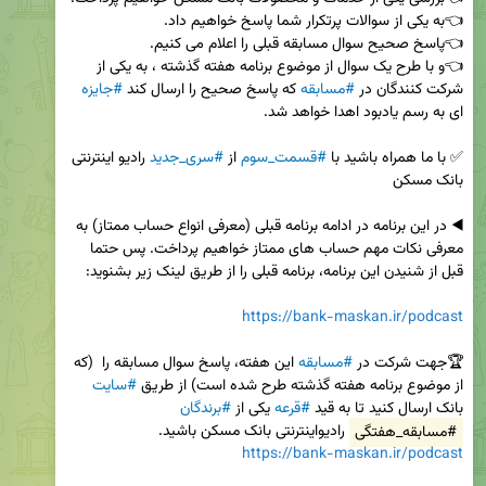
👈و با طرح یک سوال از موضوع برنامه هفته گذشته ، به یکی از 
شرکت کنندگان در 
#مسابقه
 که پاسخ صحیح را ارسال کند 
#جایزه
✅ با ما همراه باشید با 
#قسمت_سوم
 از 
#سری_جدید
 رادیو اینترنتی 
◀️ در این برنامه در ادامه برنامه قبلی (معرفی انواع حساب ممتاز) به 
معرفی نکات مهم حساب های ممتاز خواهیم پرداخت. پس حتما 
https://bank-maskan.ir/podcast
🏆جهت شرکت در 
#مسابقه
 این هفته، پاسخ سوال مسابقه را  (که 
از موضوع برنامه هفته گذشته طرح شده است) از طریق 
#سایت
بانک ارسال کنید تا به قید 
#قرعه
 یکی از 
#برندگان
#مسابقه_هفتگی
 رادیواینترنتی بانک مسکن باشید.

https://bank-maskan.ir/podcast