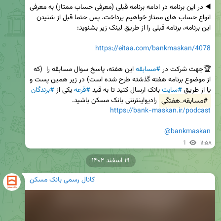
◀️ در این برنامه در ادامه برنامه قبلی (معرفی حساب ممتاز) به معرفی 
انواع حساب های ممتاز خواهیم پرداخت. پس حتما قبل از شنیدن 
https://eitaa.com/bankmaskan/4078
🏆جهت شرکت در 
#مسابقه
 این هفته، پاسخ سوال مسابقه را  (که 
از موضوع برنامه هفته گذشته طرح شده است) در زیر همین پست و 
یا از طریق 
#سایت
 بانک ارسال کنید تا به قید 
#قرعه
 یکی از 
#برندگان
#مسابقه_هفتگی
 رادیواینترنتی بانک مسکن باشید.

https://bank-maskan.ir/podcast
@bankmaskan
1
۱۱:۵۸
۱۹ اسفند ۱۴۰۲
کانال رسمی بانک مسکن