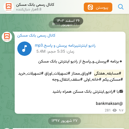
کانال رسمی بانک مسکن
پیوستن
8.8هزار دنبال‌کننده
۲۶ اسفند ۱۴۰۲
۲۱ شهریور ۱۳۹۷
کانال رسمی بانک مسکن
رادیو اینترنتیبرنامه پرسش و پاسخ.mp3
زمان:
5:35
حجم: 5.4M
#مسابقه_هفتگی
 #اوراق_ممتاز #تسهیلات_اوراق #تسهیلات_خرید 
@bankmaksan
281
۹:۷
۲۷ شهریور ۱۳۹۷