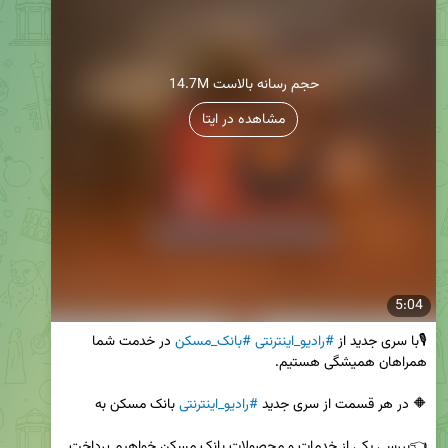
14.7M حجم رسانه بالاست
مشاهده در ایتا
5:04
🎙با سری جدید از 
#رادیو_اینترنتی
#بانک_مسکن
 در خدمت شما 
🔶 در هر قسمت از سری جدید 
#رادیو_اینترنتی