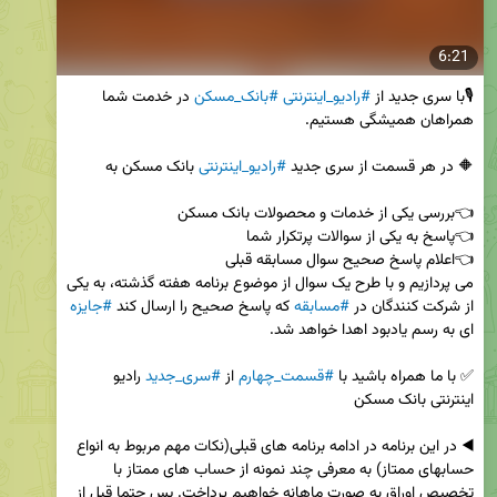
6:21
🎙با سری جدید از 
#رادیو_اینترنتی
#بانک_مسکن
 در خدمت شما 
🔶 در هر قسمت از سری جدید 
#رادیو_اینترنتی
می پردازیم و با طرح یک سوال از موضوع برنامه هفته گذشته، به یکی 
از شرکت کنندگان در 
#مسابقه
 که پاسخ صحیح را ارسال کند 
#جایزه
✅ با ما همراه باشید با 
#قسمت_چهارم
 از 
#سری_جدید
 رادیو 
◀️ در این برنامه در ادامه برنامه های قبلی(نکات مهم مربوط به انواع 
حسابهای ممتاز) به معرفی چند نمونه از حساب های ممتاز با 
تخصیص اوراق به صورت ماهانه خواهیم پرداخت. پس حتما قبل از 