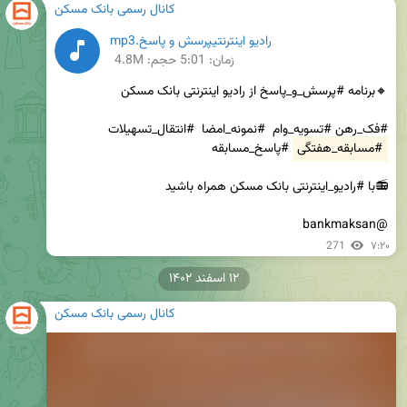
کانال رسمی بانک مسکن
رادیو اینترنتیپرسش و پاسخ.mp3
زمان:
5:01
حجم: 4.8M
#فک_رهن #تسویه_وام  #نمونه_امضا  #انتقال_تسهیلات 
#مسابقه_هفتگی
@bankmaksan
271
۷:۲۰
۱۲ اسفند ۱۴۰۲
کانال رسمی بانک مسکن