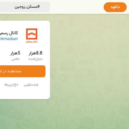
دانلود
کانال رسم
nkmaskan
8.8هزار
5هزار
دنبال‌کننده
عکس
مشاهده در ایت
چندسکویی
داغ‌ترین‌ها