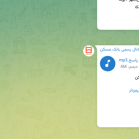
انال رسمی بانک مسکن
سخ.mp3
حجم: 4M
زدار