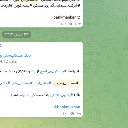
@bankmaskan
495
۵:۲۲
۲۷ بهمن ۱۳۹۷
ک
بانک مسکنپرسش و پا
زمان:
4:12
🔸برنامه 
#پرسش_و_پاسخ
#مسکن_زوجین
#خانه_اولی
#مسکن_یکم
#چک_رم
📻با 
#رادیو_اینترنتی
@bankmaksan
164
۹:۹