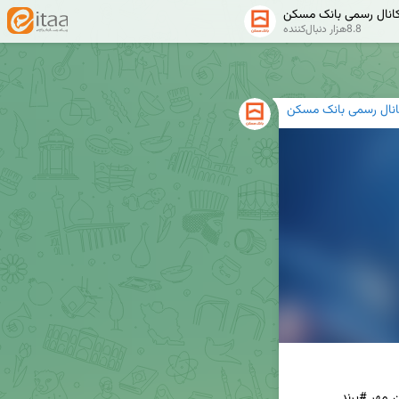
انال رسمی بانک مسکن
8.8هزار دنبال‌کننده
انال رسمی بانک مسکن
 #مسکن_مهر #پرند 