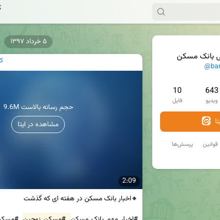
ک
۵ خرداد ۱۳۹۷
ی بانک مسکن
ک
@ba
10
643
ویدیو
فایل
9.6M حجم رسانه بالاست
ا
مشاهده در ایتا
قوانین
پرسش‌ها
2:09
#اخبار_مهم_بانک_مسکن 
#مسکن_زوجین