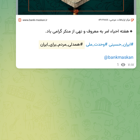
#ایران_حسینی
#وحدت_ملی
#همدلی_مردم_برای_ایران
@bankmaskan
1
۷:۱۷