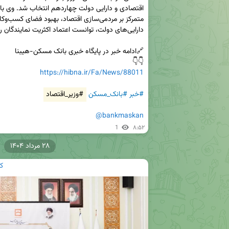
👇👇

https://hibna.ir/Fa/News/88011
#خبر
#بانک_مسکن
#وزیر_اقتصاد
@bankmaskan
1
۸:۵۲
۲۸ مرداد ۱۴۰۴
ک