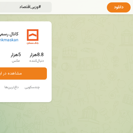
دانلود
کانال رسم
nkmaskan
8.8هزار
5هزار
دنبال‌کننده
عکس
مشاهده در ایت
چندسکویی
داغ‌ترین‌ها