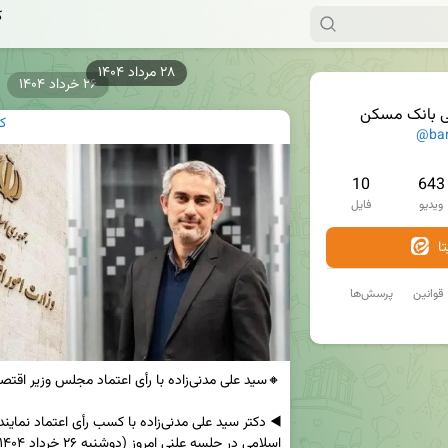
ک
۲۸ مرداد ۱۴۰۴
۲۶ خرداد ۱۴۰۴
ی بانک مسکن
ک
@ba
10
643
ویدیو
فایل
ا
قوانین
پرسش‌ها