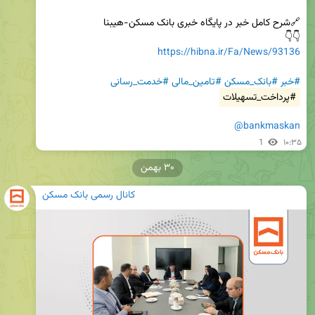
👇👇

https://hibna.ir/Fa/News/93136
#خبر
#بانک_مسکن
#تامین_مالی
#خدمت_رسانی
#پرداخت_تسهیلات
@bankmaskan
1
۱۰:۳۵
۳۰ بهمن
کانال رسمی بانک مسکن