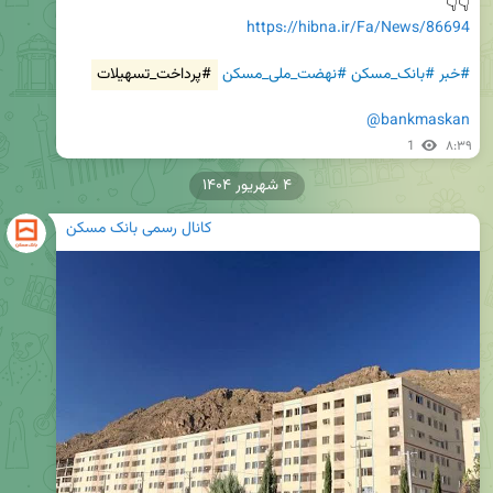
👇👇

https://hibna.ir/Fa/News/86694
#خبر
#بانک_مسکن
#نهضت_ملی_مسکن
#پرداخت_تسهیلات
@bankmaskan
1
۸:۳۹
۴ شهریور ۱۴۰۴
کانال رسمی بانک مسکن