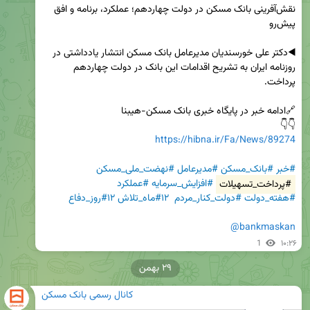
نقش‌آفرینی بانک مسکن در دولت چهاردهم؛ عملکرد، برنامه و افق 
◀️دکتر علی خورسندیان مدیرعامل بانک مسکن انتشار یادداشتی در 
روزنامه ایران به تشریح اقدامات این بانک در دولت چهاردهم 
👇👇   

https://hibna.ir/Fa/News/89274
#خبر
#بانک_مسکن
#مدیرعامل
#نهضت_ملی_مسکن
#پرداخت_تسهیلات
#افزایش_سرمایه
#عملکرد
#هفته_دولت
#دولت_کنار_مردم
#۱۲ماه_تلاش
#۱۲روز_دفاع
@bankmaskan
1
۱۰:۲۶
۲۹ بهمن
کانال رسمی بانک مسکن