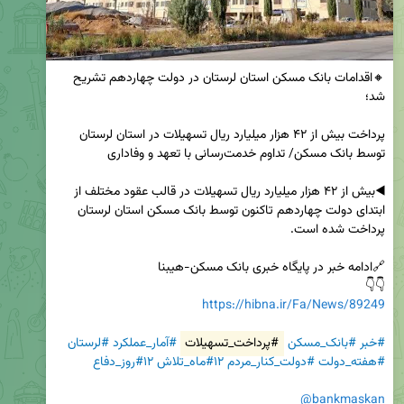
🔸اقدامات بانک مسکن استان لرستان در دولت چهاردهم تشریح 
پرداخت بیش از ۴۲ هزار میلیارد ریال تسهیلات در استان لرستان 
◀️بیش از ۴۲ هزار میلیارد ریال تسهیلات در قالب عقود مختلف از 
ابتدای دولت چهاردهم تاکنون توسط بانک مسکن استان لرستان 
👇👇  

https://hibna.ir/Fa/News/89249
#خبر
#بانک_مسکن
#پرداخت_تسهیلات
#آمار_عملکرد
#لرستان
#هفته_دولت
#دولت_کنار_مردم
#۱۲ماه_تلاش
#۱۲روز_دفاع
@bankmaskan