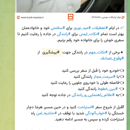
✅ در ایام 
#تعطیلات
#عید_نوروز
 برای 
#سلامتی
 خود و خانواده‌مان 
بهتر است تمام 
#نکات_ایمنی
 برای 
#رانندگی
 در جاده را رعایت کنیم تا 
🔸برخی از 
#نکات_مهم
 در رانندگی جهت 
#پیشگیری
 از 
#وقوع_تصادف
👈با 
#سرعت_مجاز
👈 
#بین_خطوط
👈به 
#علائم_راهنمایی_و_رانندگی
❗️قبل از شروع سفر 
#استراحت
 کنید و در حین مسیر هرجا دچار 
خستگی یا 
#خواب‌آلودگی
 شدید با توقف در 
#حاشیه_امن
 راه 