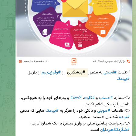
✅نکات 
#امنیتی
 به منظور 
#پیشگیری
 از 
#وقوع_جرم
 از طریق 
#پیامک
👈شماره 
#حساب
 و 
#کارت
، 
#cvv2
 و رمزهای خود را به هیچکس، 
👈اطلاعات 
#هویتی
 و بانکی خود را هرگز به 
#پیامک
 هایی که مدعی 
#برنده
👈درخواست پیامکی مبنی بر واریز مبلغی به یک شماره کارت، 
#شگردکلاهبرداران