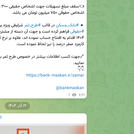
🔸 
#بانک_مسکن
 در قالب 
#طرح_ثمر
 شرایطی ویژه بر
#حقوقی
👇👇

https://bank-maskan.ir/samar
@bankmaskan
1
۷:۴۱
۱۹ آذر ۱۴۰۴
ک