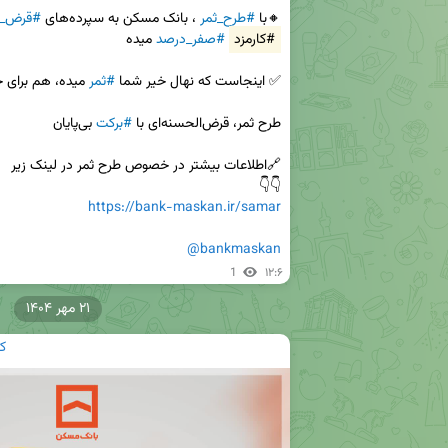
🔸با 
#طرح_ثمر
 ، بانک مسکن به سپرده‌های 
#قرض‌_الحسنه
#کارمزد
#صفر_درصد
✅ اینجاست که نهال خیر شما 
#ثمر
طرح ثمر، قرض‌الحسنه‌ای با 
#برکت
👇👇

https://bank-maskan.ir/samar
@bankmaskan
1
۱۲:۶
۲۱ مهر ۱۴۰۴
ک