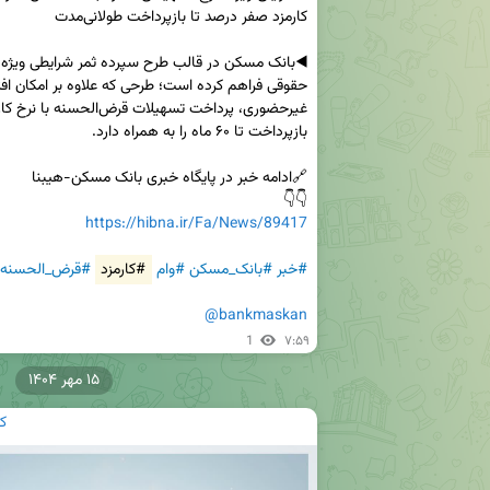
👇👇     

https://hibna.ir/Fa/News/89417
#خبر
#بانک_مسکن
#وام
#کارمزد
#قرض_الحسنه
@bankmaskan
1
۷:۵۹
۱۵ مهر ۱۴۰۴
ک