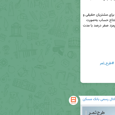
◀️بانک مسکن در قالب طرح سپرده ثمر شرایطی ویژه برای مشتریان حقیقی و 
حقوقی فراهم کرده است؛ طرحی که علاوه بر امکان افتتاح حساب به‌صورت 
غیرحضوری، پرداخت تسهیلات قرض‌الحسنه با نرخ کارمزد صفر درصد با مدت 
#طرح_ثمر
انال رسمی بانک مسکن