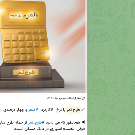
✅ طرح ثمر با نرخ 
#کارمزد
#صفر
◀️ همانطور كه مى دانید 
#طرح_ثمر