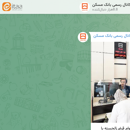
انال رسمی بانک مسکن
8.8هزار دنبال‌کننده
انال رسمی بانک مسکن
🔸مزایای ویژه طرح تسهیلاتی «ثمر» بانک مسکن / از وام قرض‌الحسنه با 