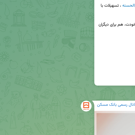
 ، تسهیلات با 
انال رسمی بانک مسکن