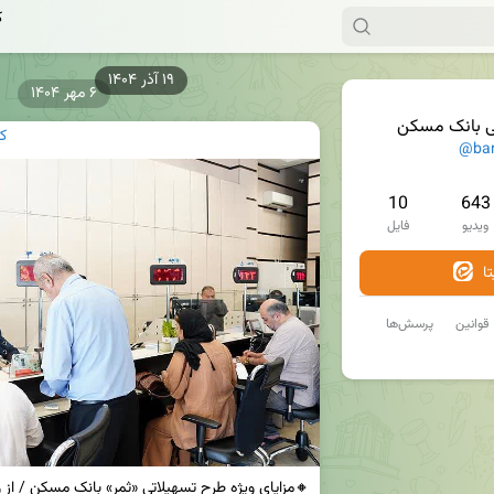
ک
۶ مهر ۱۴۰۴
ی بانک مسکن
ک
@ba
10
643
ویدیو
فایل
ا
قوانین
پرسش‌ها