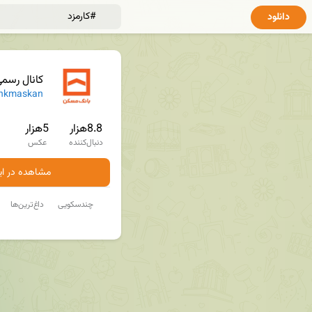
دانلود
کانال رسم
nkmaskan
8.8هزار
5هزار
دنبال‌کننده
عکس
مشاهده در ایت
چندسکویی
داغ‌ترین‌ها