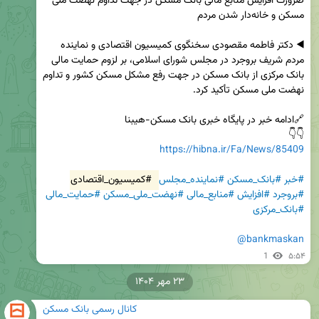
ضرورت افزایش منابع مالی بانک مسکن در جهت تداوم نهضت ملی 
◀️ دکتر فاطمه مقصودی سخنگوی کمیسیون اقتصادی و نماینده 
مردم شریف بروجرد در مجلس شورای اسلامی، بر لزوم حمایت مالی 
بانک مرکزی از بانک مسکن در جهت رفع مشکل مسکن کشور و تداوم 
👇👇

https://hibna.ir/Fa/News/85409
#خبر
#بانک_مسکن
#نماینده_مجلس
#کمیسیون_اقتصادی
#بروجرد
#افزایش
#منابع_مالی
#نهضت_ملی_مسکن
#حمایت_مالی
#بانک_مرکزی
@bankmaskan
1
۵:۵۴
۲۳ مهر ۱۴۰۴
کانال رسمی بانک مسکن