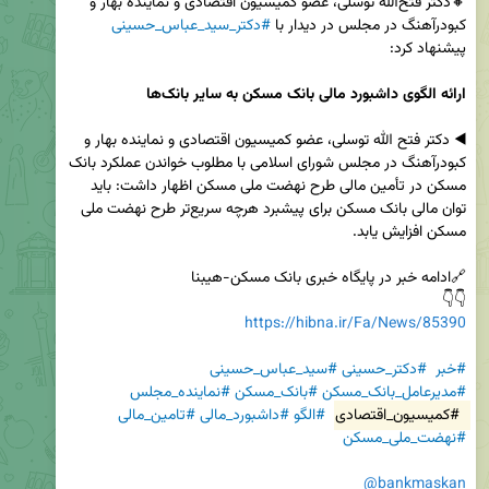
🔸دکتر فتح‌الله توسلی، عضو کمیسیون اقتصادی و نماینده بهار و 
کبودرآهنگ در مجلس در دیدار با 
#دکتر_سید_عباس_حسینی
ارائه الگوی داشبورد مالی بانک مسکن به سایر بانک‌ها
◀️ دکتر فتح الله توسلی، عضو کمیسیون اقتصادی و نماینده بهار و 
کبودرآهنگ در مجلس شورای اسلامی با مطلوب خواندن عملکرد بانک 
مسکن در تأمین مالی طرح نهضت ملی مسکن اظهار داشت: باید 
توان مالی بانک مسکن برای پیشبرد هرچه سریع‌تر طرح نهضت ملی 
👇👇

https://hibna.ir/Fa/News/85390
#خبر
#دکتر_حسینی
#سید_عباس_حسینی
#مدیرعامل_بانک_مسکن
#بانک_مسکن
#نماینده_مجلس
#کمیسیون_اقتصادی
#الگو
#داشبورد_مالی
#تامین_مالی
#نهضت_ملی_مسکن
@bankmaskan