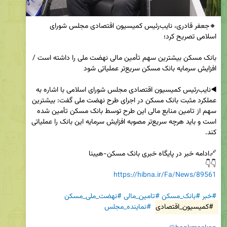
🔸جعفر قادری، نایب‌رئیس کمیسیون اقتصادی مجلس شورای 
بانک مسکن بیشترین سهم تأمین مالی نهضت ملی را داشته است / 
◀️نایب‌رئیس کمیسیون اقتصادی مجلس شورای اسلامی با اشاره به 
عملکرد مثبت بانک مسکن در اجرای طرح نهضت ملی گفت: بیشترین 
سهم از تامین منابع مالی این طرح توسط بانک مسکن تأمین شده 
است و باید هرچه سریع‌تر مصوبه افزایش سرمایه این بانک را عملیاتی 
👇👇

https://hibna.ir/Fa/News/89561
#خبر
#بانک_مسکن
#تامین_مالی
#نهضت_ملی_مسکن
#کمیسیون_اقتصادی
#نماینده_مجلس