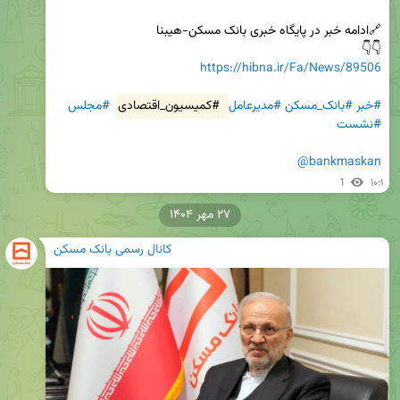
👇👇

https://hibna.ir/Fa/News/89506
#خبر
#بانک_مسکن
#مدیرعامل
#کمیسیون_اقتصادی
#مجلس
#نشست
@bankmaskan
1
۱۰:۱
۲۷ مهر ۱۴۰۴
کانال رسمی بانک مسکن