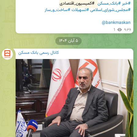
#خبر
#بانک_مسکن
#کمیسیون_اقتصادی
#مجلس_شورای_اسلامی
#تسهیلات
#ساخت_و_ساز
@bankmaskan
1
۹:۳۶
۵ آبان ۱۴۰۴
کانال رسمی بانک مسکن