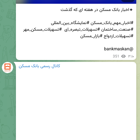
#اخبار_مهم_بانک_مسکن #نمایشگاه_بین_المللی 
#صنعت_ساختمان #تسهیلات_تبصره_ای  #تسهیلات_مسکن_مهر 
@bankmaskan
351
۳:۱۰
کانال رسمی بانک مسکن