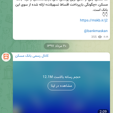
مسکن، «چگونگی بازپرداخت اقساط تسهیلات» ارائه شده از سوی این 
👇👇

https://mskb.ir/j2
@bankmaskan
355
۶:۱۹
۲۰ مرداد ۱۳۹۷
کانال رسمی بانک مسکن
12.1M حجم رسانه بالاست
مشاهده در ایتا
2:09