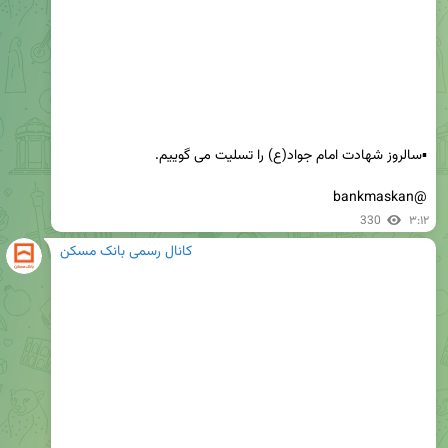
@bankmaskan
330
۳:۱۲
کانال رسمی بانک مسکن