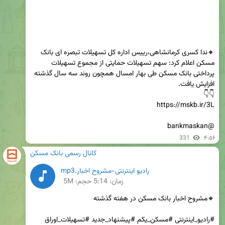
🔸ندا کسری کرمانشاهی،رییس اداره کل تسهیلات تبصره ای بانک 
مسکن اعلام کرد: سهم تسهیلات حمایتی از مجموع تسهیلات 
پرداختی بانک مسکن طی بهار امسال همچون روند سه سال گذشته 
@bankmaskan
331
۴:۵۶
کانال رسمی بانک مسکن
رادیو اینترنتی-مشروح اخبار.mp3
زمان:
5:14
حجم: 5M
#رادیو_اینترنتی #مسکن_یکم #پیشنهاد_جدید #تسهیلات_اوراق 