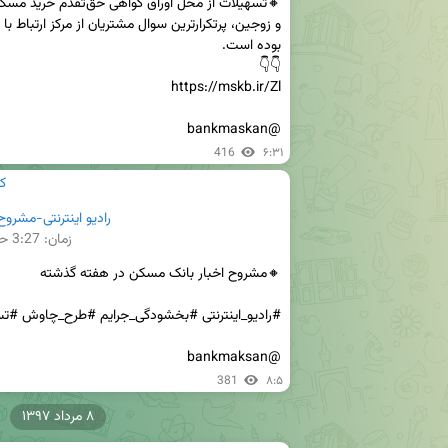
@bankmaskan
416
۶:۳۱
ک
رادیو اینترنتی-مشروح اخ
زمان:
3:27
حج
@bankmaksan
381
۸:۵
۸ مرداد ۱۳۹۷