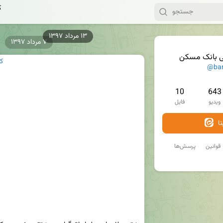
ک
۷ مرداد ۱۳۹۷
ی بانک مسکن
ک
@ba
10
643
ویدیو
فایل
ا
قوانین
پرسش‌ها