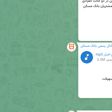
🔸تسهیلات از محل اوراق گواهی حق‌تقدم خرید مسکن در دو حالت انفرادی 
و زوجین، پرتکرارترین سوال مشتریان از مرکز ارتباط با مشتریان بانک مسکن 
انال رسمی بانک مسکن
بار.mp3
م: 3.3M