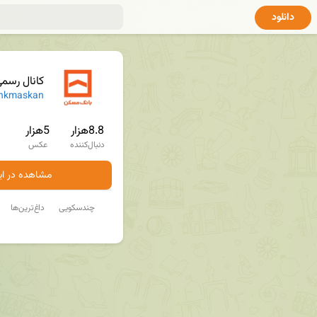
دانلود
کانال رسم
nkmaskan
8.8هزار
5هزار
دنبال‌کننده
عکس
مشاهده در ایت
چندسکویی
داغ‌ترین‌ها