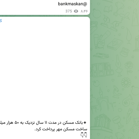
@bankmaskan
375
۸:۴۶
ک