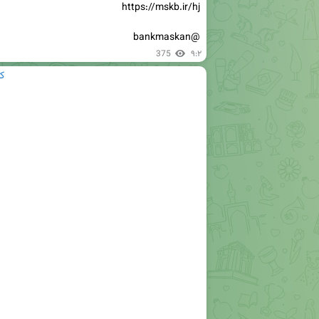
@bankmaskan
375
۹:۲
ک