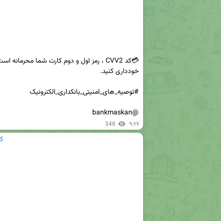
@bankmaskan
348
۹:۲۶
ک