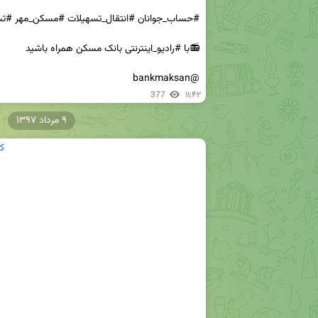
@bankmaksan
377
۱۱:۴۲
۹ مرداد ۱۳۹۷
ک