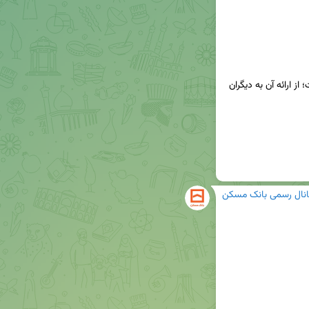
💳کد CVV2 ، رمز اول و دوم کارت شما محرمانه است؛ از ارائه آن به دیگران 
انال رسمی بانک مسکن