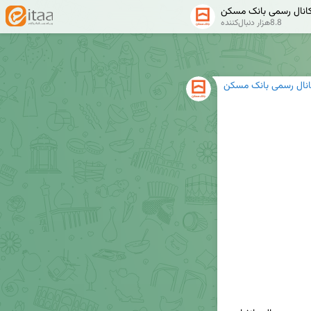
انال رسمی بانک مسکن
8.8هزار دنبال‌کننده
انال رسمی بانک مسکن