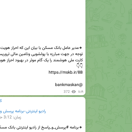
@bankmaskan
372
۱۱:۱۹
ک
رادیو اینترنتی-برنامه پرسش و پ
زمان:
3:12
حج