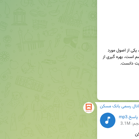
🔸مدیر عامل بانک مسکن با بیان این که احراز هویت، یکی از اصول مورد 
توجه در جهت مبارزه با پولشویی وتامین مالی تروریسم است، بهره گیری از 
انال رسمی بانک مسکن
اسخ.mp3
م: 3.1M