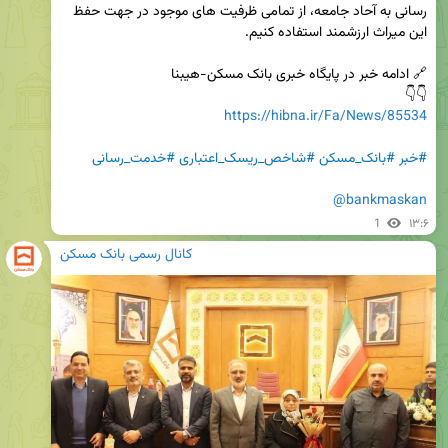
رسانی به آحاد جامعه، از تمامی ظرفیت های موجود در جهت حفظ 
👇👇

https://hibna.ir/Fa/News/85534
#خبر
#بانک_مسکن
#شاخص_ریسک_اعتباری
#خدمت_رسانی
@bankmaskan
1
۱۳:۶
کانال رسمی بانک مسکن