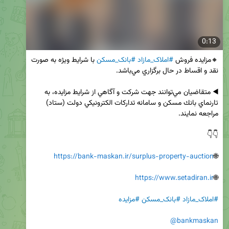
0:13
🔸مزايده فروش 
#املاک_مازاد
#بانک_مسکن
 با شرايط ويژه به صورت 
◀️ متقاضيان مي‌توانند جهت شركت و آگاهي از شرايط مزايده، به 
تارنماي بانك مسكن و سامانه تداركات الكترونيكي دولت (ستاد) 
https://bank-maskan.ir/surplus-property-auction
🌐
https://www.setadiran.ir
🌐
#املاک_مازاد
#بانک_مسکن
#مزایده
@bankmaskan