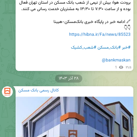
برودت هوا؛ بیش از نیمی از شعب بانک مسکن در استان تهران فعال 
👇👇

https://hibna.ir/Fa/news/85523
#خبر
#بانک_مسکن
#شعب_کشیک
@bankmaskan
1
۲۱:۱۱
۲۸ آذر ۱۴۰۳
کانال رسمی بانک مسکن