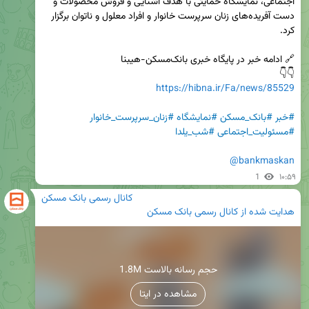
اجتماعی، نمایشگاه حمایتی با هدف آشنایی و فروش محصولات و 
دست آفریده‌های زنان سرپرست خانوار و افراد معلول و ناتوان برگزار 
👇👇

https://hibna.ir/Fa/news/85529
#خبر
#بانک_مسکن
#نمایشگاه
#زنان_سرپرست_خانوار
#مسئولیت_اجتماعی
#شب_یلدا
@bankmaskan
1
۱۰:۵۹
کانال رسمی بانک مسکن
هدایت شده از
کانال رسمی بانک مسکن
1.8M حجم رسانه بالاست
مشاهده در ایتا