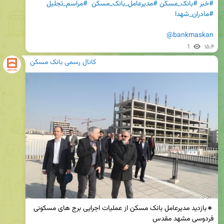
#خبر
#بانک_مسکن
#مدیرعامل_بانک_مسکن
#مراسم_تجلیل
#مادران_شهدا
@bankmaskan
1
۱۵:۴
کانال رسمی بانک مسکن
🔸بازدید مدیرعامل بانک مسکن از عملیات اجرایی برج های مسکونی 