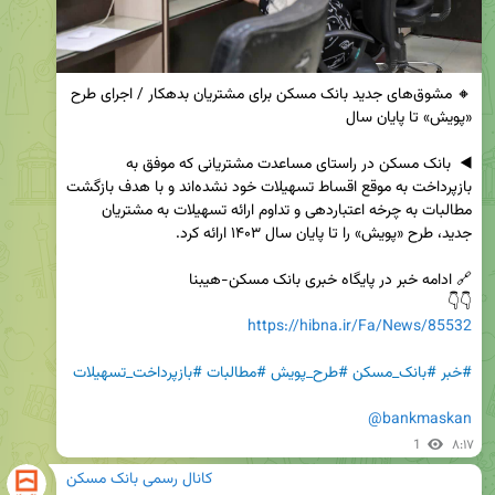
🔸 مشوق‌های جدید بانک مسکن برای مشتریان بدهکار / اجرای طرح 
◀️  بانک مسکن در راستای مساعدت مشتریانی که موفق به 
بازپرداخت به موقع اقساط تسهیلات خود نشده‌اند و با هدف بازگشت 
مطالبات به چرخه اعتباردهی و تداوم ارائه تسهیلات به مشتریان 
👇👇

https://hibna.ir/Fa/News/85532
#خبر
#بانک_مسکن
#طرح_پویش
#مطالبات
#بازپرداخت_تسهیلات
@bankmaskan
1
۸:۱۷
کانال رسمی بانک مسکن