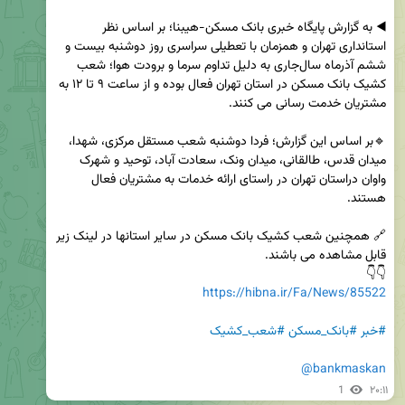
◀️ به گزارش پایگاه خبری بانک مسکن-هیبنا؛ بر اساس نظر 
استانداری تهران و همزمان با تعطیلی سراسری روز دوشنبه بیست و 
ششم آذرماه سال‌جاری به دلیل تداوم سرما و برودت هوا؛ شعب 
کشیک بانک مسکن در استان تهران فعال بوده و از ساعت ۹ تا ۱۲ به 
🔹بر اساس این گزارش؛ فردا دوشنبه شعب مستقل مرکزی، شهدا، 
میدان قدس، طالقانی، میدان ونک، سعادت آباد، توحید و شهرک 
واوان دراستان تهران در راستای ارائه خدمات به مشتریان فعال 
🔗 همچنین شعب کشیک بانک مسکن در سایر استانها در لینک زیر 
👇👇

https://hibna.ir/Fa/News/85522
#خبر
#بانک_مسکن
#شعب_کشیک
@bankmaskan
1
۲۰:۱۱