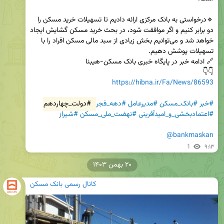
🔹درخواستی به بانک مرکزی ارائه دادیم تا تسهیلات خرید مسکن را 
دو برابر کنیم و اگر موافقت شود، در بحث خرید مسکن گشایش ایجاد 
خواهد شد و می‌توانیم بخش زیادی از سبد مالی مسکن افراد را با 
👇👇

https://hibna.ir/Fa/News/86593
#خبر
#بانک_مسکن
#مدیرعامل
#دهه_فجر
#دولت_چهاردهم
#اعتمادبخشی_و_امیدآفرینی
#نهضت_ملی_مسکن
#شیراز
@bankmaskan
1
۹:۱۳
۲۰ بهمن ۱۴۰۳
کانال رسمی بانک مسکن