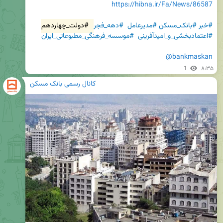
https://hibna.ir/Fa/News/86587
#خبر
#بانک_مسکن
#مدیرعامل
#دهه_فجر
#دولت_چهاردهم
#اعتمادبخشی_و_امیدآفرینی
#موسسه_فرهنگی_مطبوعاتی_ایران
@bankmaskan
1
۸:۳۵
کانال رسمی بانک مسکن