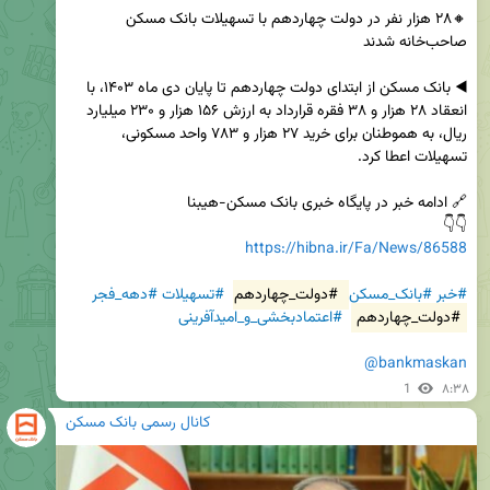
🔸۲۸ هزار نفر در دولت چهاردهم با تسهیلات بانک مسکن 
◀️ بانک مسکن از ابتدای دولت چهاردهم تا پایان دی ماه ۱۴۰۳، با 
انعقاد ۲۸ هزار و ۳۸ فقره قرارداد به ارزش ۱۵۶ هزار و ۲۳۰ میلیارد 
ریال، به هموطنان برای خرید ۲۷ هزار و ۷۸۳ واحد مسکونی، 
👇👇

https://hibna.ir/Fa/News/86588
#خبر
#بانک_مسکن
#دولت_چهاردهم
#تسهیلات
#دهه_فجر
#دولت_چهاردهم
#اعتمادبخشی_و_امیدآفرینی
@bankmaskan
1
۸:۳۸
کانال رسمی بانک مسکن