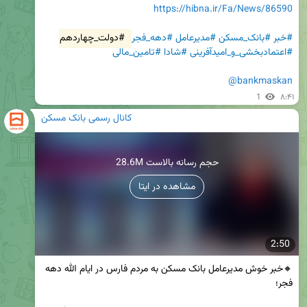
https://hibna.ir/Fa/News/86590
#خبر
#بانک_مسکن
#مدیرعامل
#دهه_فجر
#دولت_چهاردهم
#اعتمادبخشی_و_امیدآفرینی
#شادا
#تامین_مالی
@bankmaskan
1
۸:۴۱
کانال رسمی بانک مسکن
28.6M حجم رسانه بالاست
مشاهده در ایتا
2:50
🔸خبر خوش مدیرعامل بانک مسکن به مردم فارس در ایام الله دهه 