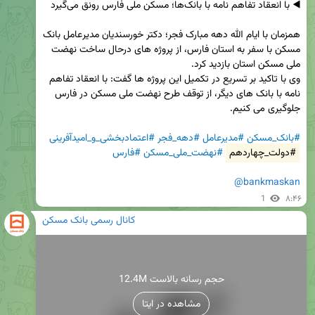
همزمان با ایام الله دهه مبارک فجر؛ دکتر خورسندیان مدیر‌عامل بانک 
مسکن با سفر به استان فارس، از پروژه های درحال ساخت نهضت 
وی با تاکید بر تسریع در تکمیل این پروژه ها گفت: با انعقاد تفاهم 
نامه با بانک های دیگر، از توقف طرح نهضت ملی مسکن در فارس 
#بانک_مسکن
#مدیرعامل
#دهه_فجر
#اعتمادبخشی_و_امیدآفرینی
#دولت_چهاردهم
#نهضت_ملی_مسکن
#فارس
@bankmaskan
1
۸:۴۶
کانال رسمی بانک مسکن
12.4M حجم رسانه بالاست
مشاهده در ایتا