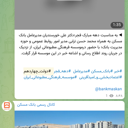
1:35
◀️ به مناسبت دهه مبارک فجر؛دکتر علی خورسندیان مدیرعامل بانک 
مسکن به همراه محمد حسن ترابی مدیر امور روابط عمومی و حوزه 
مدیریت بانک؛ با حضور درموسسه فرهنگی مطبوعاتی ایران، از نزدیک 
#خبر
#بانک_مسکن
#مدیرعامل
#دهه_فجر
#دولت_چهاردهم
#اعتمادبخشی_و_امیدآفرینی
#موسسه_فرهنگی_مطبوعاتی_ایران
@bankmaskan
1
۸:۴۸
کانال رسمی بانک مسکن