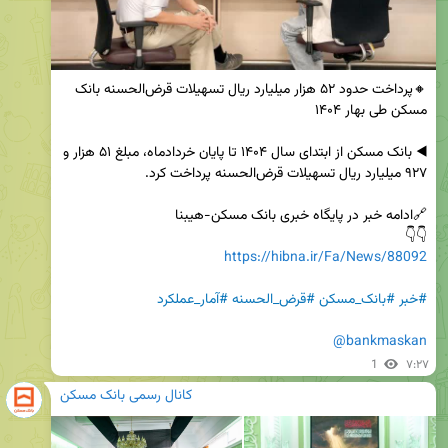
🔸پرداخت حدود ۵۲ هزار میلیارد ریال تسهیلات قرض‌الحسنه بانک 
◀️ بانک مسکن از ابتدای سال ۱۴۰۴ تا پایان خردادماه، مبلغ ۵۱ هزار و 
👇👇

https://hibna.ir/Fa/News/88092
#خبر
#بانک_مسکن
#قرض_الحسنه
#آمار_عملکرد
@bankmaskan
1
۷:۲۷
کانال رسمی بانک مسکن