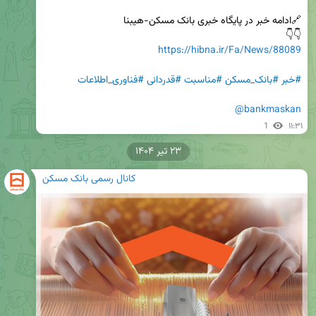
👇👇

https://hibna.ir/Fa/News/88089
#خبر
#بانک_مسکن
#مناسبت
#قدردانی
#فناوری_اطلاعات
@bankmaskan
1
۱۱:۳۱
۲۳ تیر ۱۴۰۴
کانال رسمی بانک مسکن