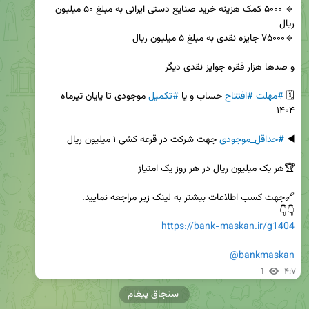
🔹 ۵۰۰۰ کمک هزینه خرید صنایع دستی ایرانی به مبلغ ۵۰ میلیون 
🗓️ 
#مهلت
#افتتاح
 حساب و یا 
#تکمیل
 موجودی تا پایان تیرماه 
◀️ 
#حداقل_موجودی
👇👇

https://bank-maskan.ir/g1404
@bankmaskan
1
۴:۷
سنجاق پیغام