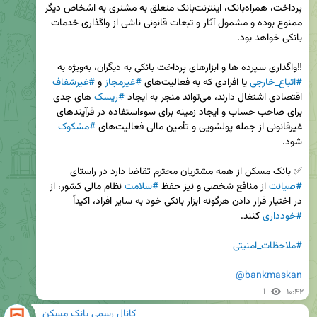
پرداخت، همراه‌بانک، اینترنت‌بانک متعلق به مشتری به اشخاص دیگر 
ممنوع بوده و مشمول آثار و تبعات قانونی ناشی از واگذاری خدمات 
‼️واگذاری سپرده ها و ابزارهای پرداخت بانکی به دیگران، به‌ویژه به 
#اتباع_خارجی
 یا افرادی که به فعالیت‌های 
#غیرمجاز
 و 
#غیرشفاف
اقتصادی اشتغال دارند، می‌تواند منجر به ایجاد 
#ریسک‌
 های جدی 
برای صاحب حساب و ایجاد زمینه برای سوءاستفاده در فرآیندهای 
غیرقانونی از جمله پولشویی و تأمین مالی فعالیت‌های 
#مشکوک
✅ بانک مسکن از همه مشتریان محترم تقاضا دارد در راستای 
#صیانت
 از منافع شخصی و نیز حفظ 
#سلامت
 نظام مالی کشور، از 
در اختیار قرار دادن هرگونه ابزار بانکی خود به سایر افراد، اکیداً 
#خودداری
#ملاحظات_امنیتی
@bankmaskan
1
۱۰:۴۲
کانال رسمی بانک مسکن