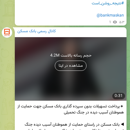
#نتیجه_روشن_است
@bankmaskan
1
۵:۳
کانال رسمی بانک مسکن
4.2M حجم رسانه بالاست
مشاهده در ایتا
0:31
🔸پرداخت تسهیلات بدون سپرده گذاری بانک مسکن جهت حمایت از 
◀️ بانک مسکن در راستای حمایت از هموطنان آسیب دیده جنگ 