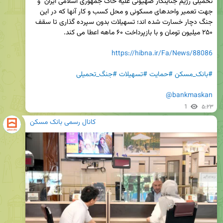
تحمیلی رژیم جنایتکار صهیونی علیه خاک جمهوری اسلامی ایران  و 
جهت تعمیر واحدهای مسکونی و محل کسب و کار آنها که در این 
جنگ دچار خسارت شده اند؛ تسهیلات بدون سپرده گذاری تا سقف 
https://hibna.ir/Fa/News/88086
#بانک_مسکن
#حمایت
#تسهیلات
#جنگ_تحمیلی
@bankmaskan
1
۵:۲۳
کانال رسمی بانک مسکن