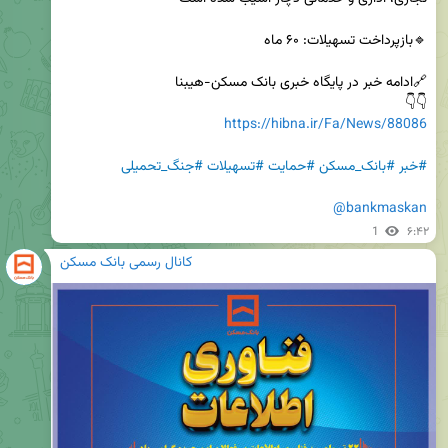
👇👇

https://hibna.ir/Fa/News/88086
#خبر
#بانک_مسکن
#حمایت
#تسهیلات
#جنگ_تحمیلی
@bankmaskan
1
۶:۴۲
کانال رسمی بانک مسکن