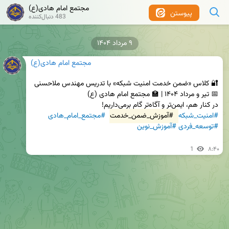
مجتمع امام هادی(ع)
پیوستن
483 دنبال‌کننده
۹ مرداد ۱۴۰۴
مجتمع امام هادی(ع)
در کنار هم، ایمن‌تر و آگاه‌تر گام برمی‌داریم!

#امنیت_شبکه
#آموزش_ضمن_خدمت
#مجتمع_امام_هادی
#توسعه_فردی
#آموزش_نوین
1
۸:۴۰