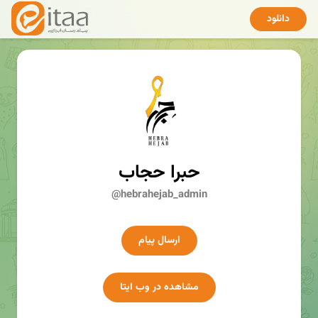
دانلود
حبرا حجاب
@hebrahejab_admin
ارسال پیام
مشاهده در وب ایتا