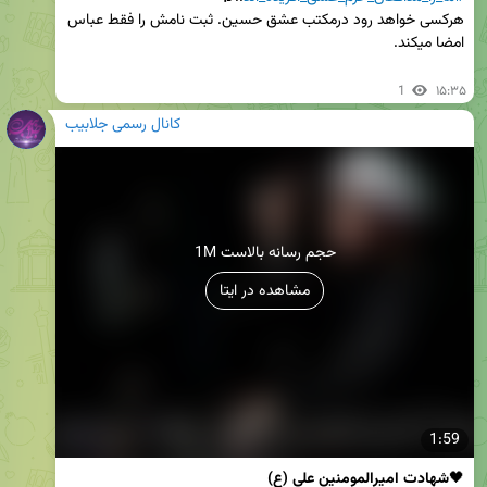
هرکسی خواهد رود درمکتب عشق حسین. ثبت نامش را فقط عباس 
1
۱۵:۳۵
کانال رسمی جلابیب
1M حجم رسانه بالاست
مشاهده در ایتا
1:59
🖤