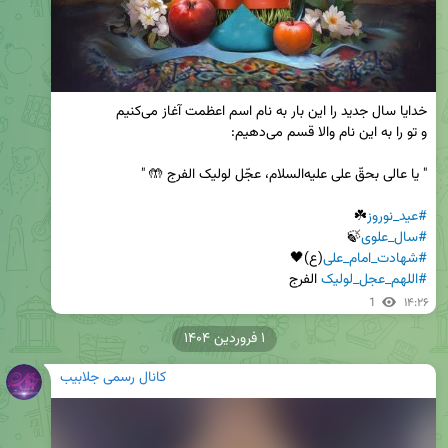
#عید_نوروز
☘️

#سال_علوی
🍃

#شهادت_امام_علی
(ع)🖤

#اللهم_عجل_لولیک
 الفرج
1
۱۴:۲۶
۱ فروردین ۱۴۰۴
کانال رسمی جلابیب