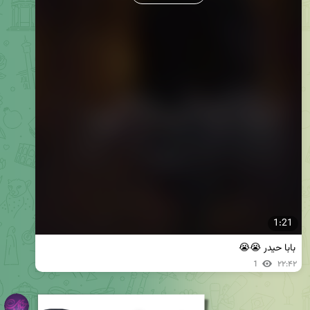
1:21
بابا حیدر 😭😭
1
۲۲:۴۲