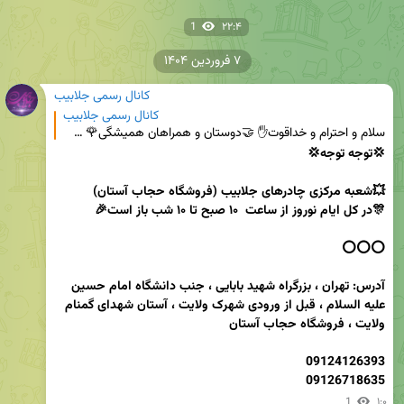
1
۲۲:۴
۷ فروردین ۱۴۰۴
کانال رسمی جلابیب
کانال رسمی جلابیب
سلام و احترام و خداقوت✋ 🤝دوستان و همراهان هميشگی🌹 🔻فروشگاه حجاب آستان ⚜ شعبه ی اصلی جلابیب💎 هست و ت
آدرس: تهران ، بزرگراه شهید بابایی ، جنب دانشگاه امام حسین 
علیه السلام ، قبل از ورودی شهرک ولایت ، آستان شهدای گمنام 
09126718635
1
۱:۰