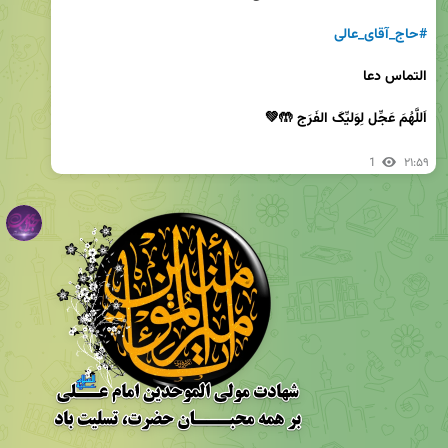
#حاج_آقای_عالی
التماس دعا
1
۲۱:۵۹