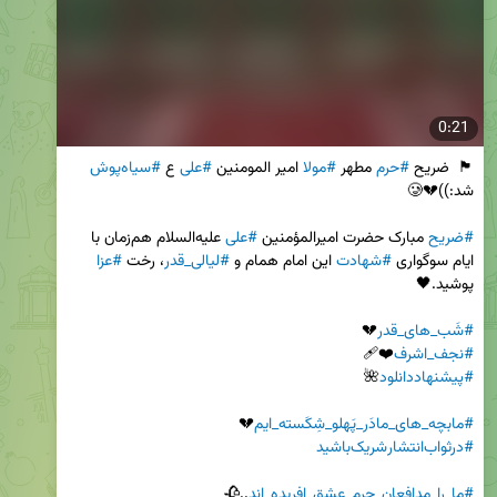
0:21
🏴  ضریح 
#حرم
 مطهر 
#مولا
 امیر المومنین 
#علی
 ع 
#سیاه‌پوش
#ضریح
 مبارک حضرت امیرالمؤمنین 
#علی
 علیه‌السلام هم‌زمان با 
ایام سوگواری 
#شهادت
 این امام همام و 
#لیالی_قدر
، رخت 
#عزا
#شَب_های_قدر
💔

#نجف_اشرف
❤️‍🩹

#پیشنهاددانلود
#مابچه_های_مادَر_پَهلو_شِکَسته_ایم
💔 

#درثواب‌انتشار‌شریک‌باشید
#ما_را_مدافعان_حرم_عشق_افریده_اند