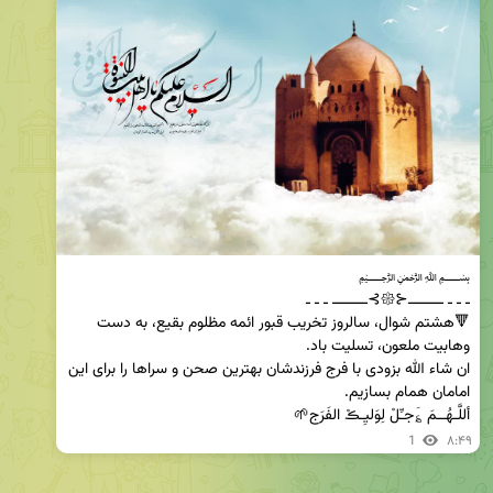
🔻هشتم شوال، سالروز تخریب قبور ائمه مظلوم بقیع، به دست 
ان شاء الله بزودی با فرج فرزندشان بهترین صحن و سراها را برای این 
أللَّـھُــمَ ؏َجـِّلْ لِوَلیِـڪْ الفَرَج🌱
1
۸:۴۹