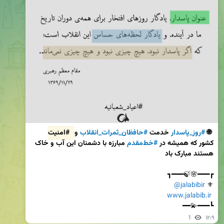
 🌐 
#روز_پاسدار
 خدمت 
#حافظان_ثمرات_انقلاب
 و 
#امنیت
کشور که همیشه در 
#خط‌مقدم
 مبارزه با دشمنان این آب و خاک 
هستند مبارک باد

@jalabibir
⚜ 
www.jalabib.ir
┗━━━💫━━
1
۱۲:۹