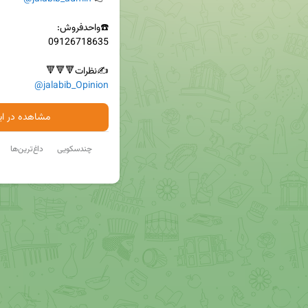
✍نظرات🔻🔻🔻

@jalabib_Opinion
مشاهده در ایت
چندسکویی
داغ‌ترین‌ها