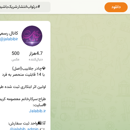
دانلود
کانال رسم
@jalabibir
4.7هزار
500
دنبال‌کننده
عکس
🌐سایت:

Jalabib.ir
@jalabib_admin
 👉 