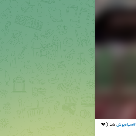
#سیاه‌پوش
 شد:))💔