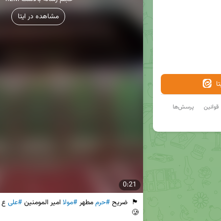
مشاهده در ایتا
ا
قوانین
پرسش‌ها
0:21
🏴  ضریح 
#حرم
 مطهر 
#مولا
 امیر المومنین 
#علی
 ع 