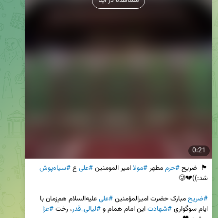
مشاهده در ایتا
0:21
🏴  ضریح 
#حرم
 مطهر 
#مولا
 امیر المومنین 
#علی
 ع 
#سیاه‌پوش
#ضریح
 مبارک حضرت امیرالمؤمنین 
#علی
 علیه‌السلام هم‌زمان با 
ایام سوگواری 
#شهادت
 این امام همام و 
#لیالی_قدر
، رخت 
#عزا