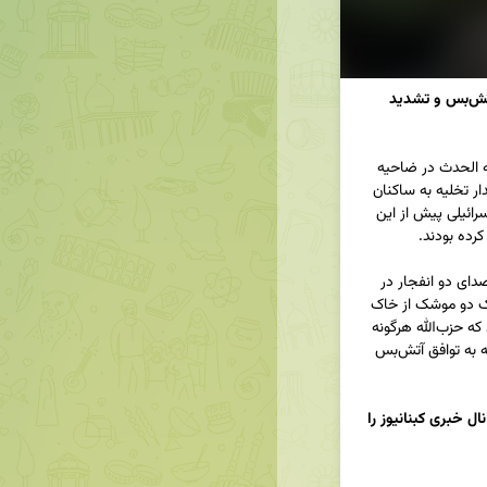
حمله اسرائیل به ضاحیه جنوبی بیروت: نقض آتش‌بس و تشدید 
جنگنده‌های رژیم صهیونیستی ساختمانی را در منطقه الحدث در ضاحیه 
جنوبی بیروت هدف قرار دادند. این حمله پس از هشدار تخلیه به ساکنان 
منطقه انجام شد و به گفته منابع لبنانی، پهپادهای اسرائیلی پیش از این 
به گزارش کبنا نیوز، رسانه‌های عبری از شنیده شدن صدای دو انفجار در 
کریات‌شمونه خبر داده‌اند و ارتش اسرائیل مدعی شلیک دو موشک از خاک 
لبنان شده است. این حملات در حالی صورت می‌گیرد که حزب‌الله هرگونه 
دخالت در این حملات را رد کرده و تأکید کرده است که به توافق آتش‌بس 
برای دریافت آخرین اخبار و تحلیل‌های دقیق، کانال خبری کبنانیوز را 