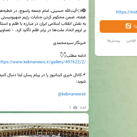
https://in
ا
قوانین
پرسش‌ها
ادامه مطلب👇👇

https://www.kebnanews.ir/gallery/497622/2/
@kebnanewsir
1
۱۱:۵۹