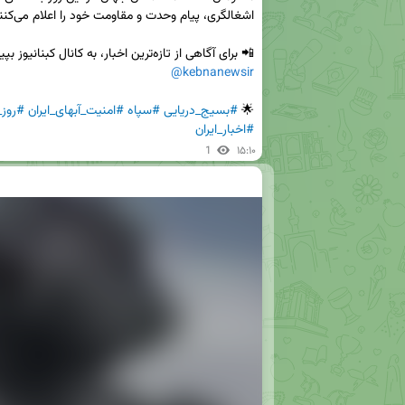
📲 برای آگاهی از تازه‌ترین اخبار، به کانال کبنانیوز بپیوندید:  

@kebnanewsir
🌟 
#بسیج_دریایی
#سپاه
#امنیت_آبهای_ایران
#روز
#اخبار_ایران
1
۱۵:۱۰