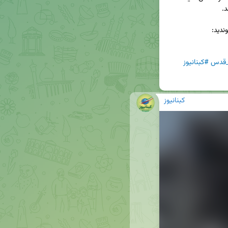
_قدس
#کبنانیوز
کبنانیوز