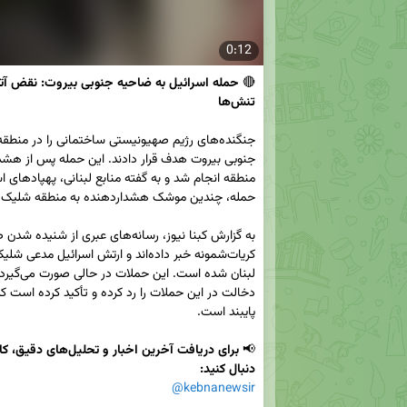
0:12
🔴 
تنش‌ها
📢 
دنبال کنید:
@kebnanewsir