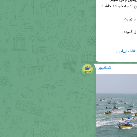
 به سرزمین وحی اعزام 
ل کنید:  
#اخبار_ایران
کبنانیوز