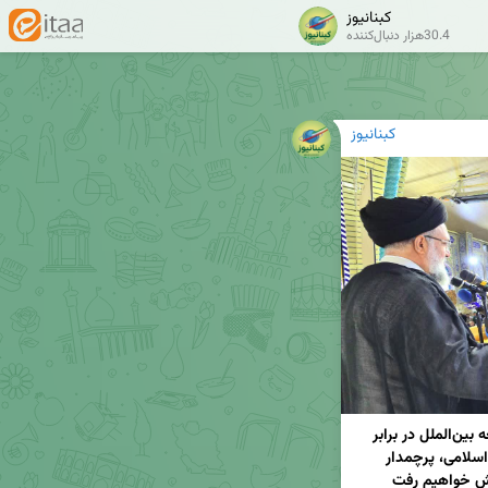
کبنانیوز
30.4هزار دنبال‌کننده
کبنانیوز
✳️👈فیلم و تصاویر | آیت‌الله حسینی: سکوت جامعه بین‌الملل در برابر 
جنایات رژیم صهیونیستی، خجالت‌آور است انقلاب اسلامی، پرچمدار 
پیش خواهیم رفت