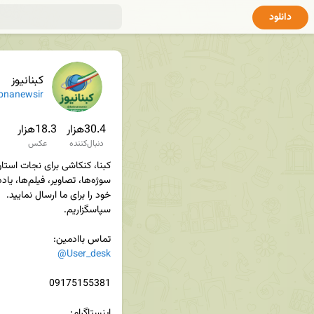
دانلود
کبنانیوز
bnanewsir
30.4هزار
18.3هزار
دنبال‌کننده
عکس
تماس باادمین‌:

@User_desk