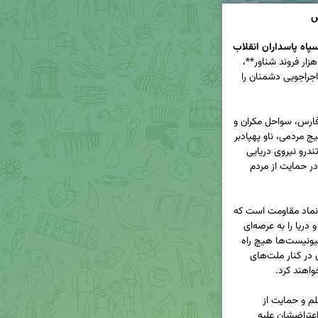

سردار علیرضا تنگسیری، فرمانده نیروی دریایی سپاه پاسداران انقلاب 
 اعلام کرد: بسیج دریایی ایران با **بیش از ۳ هزار فروند شناور**، 
تضمینی برای امنیت آب‌های منطقه است و هرگونه ماجراجویی دشمنان را 
🔸 این رژه که امروز در بندرعباس و دیگر بنادر خلیج فارس، سواحل مکران و 
دریای مازندران برگزار شد، شامل حضور شناورهای بسیج مردمی، ناو پهپادبر 
شهید باقری، ناو شهید رئیسعلی دلواری و شناورهای تندرو نیروی دریایی 
 و در حمایت از مردم 
🔹 سردار تنگسیری بیان کرد: بسیج دریایی ایران یک نماد مقاومت است که 
با اتحاد و اقتدار، دشمنان منطقه را به چالش کشیده و دریا را به عرصه‌ای 
برای شکست آنان تبدیل کرده است. او تاکید کرد: صهیونیست‌ها هیچ راه 
فراری در دریا نخواهند داشت و بسیجیان دریایی ایران در کنار ملت‌های 
 روز قدس، نماد مبارزه با ظلم و حمایت از 
مظلومان است. مسلمانان جهان در این روز با صدای اعتراضشان علیه 