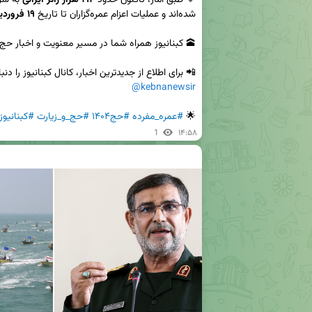
🔹 طبق آمار، تاکنون حدود 
۱۹۲ هزار زائر ایرانی
شده‌اند و عملیات اعزام عمره‌گزاران تا تاریخ 
۱۹ فروردین
📲 برای اطلاع از جدیدترین اخبار، کانال کبنانیوز را دنبا

@kebnanewsir
🌟 
#عمره_مفرده
#حج۱۴۰۴
#حج_و_زیارت
#کبنانیوز
1
۱۴:۵۸