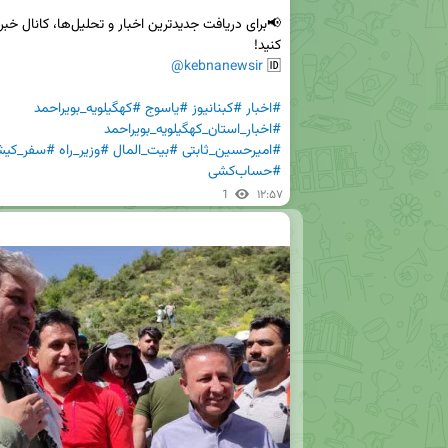
@kebnanewsir
🆔 
#اخبار
#کبنانیوز
#یاسوج
#کهگیلویه_بویراحمد
#اخبار_استان_کهگیلویه_بویراحمد
#امیرحسین_ثابتی
#بیت_المال
#وزیر_راه
#سفر_کی
#حساب‌کشی
1
۱۲:۵۷