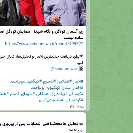
ساده نیست
https://www.kebnanews.ir/report/499672
@kebnanewsir
🆔 
#اخبار
#کبنانیوز
#یاسوج
#کهگیلویه_بویراحمد
#اخبار_استان_کهگیلویه_بویراحمد
#کوه_گل
#پیاده‌روی_همگانی
#شهدای_گمنام
#هما
#گردهمایی
#طبیعت_گردی
1
۱۲:۵۸
📜 
بویراحمد