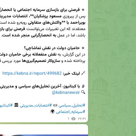
🔹 
فرصتی برای بازسازی سرمایه اجتماعی یا انحصارگ
پس از پیروزی 
بویراحمد با **واکنش‌های متفاوتی
معتقدند که این تغییرات می‌توانست 
فرصتی برای باز
باشد، اما در عمل 
به انحصارگرایی منجر شده است
🔹 
حامیان دولت در نقش تماشاچی؟
در این گزارش، به 
نقش منفعلانه برخی حامیان دولت
پرداخته شده و 
سازوکار تصمیم‌گیری‌ها
🔗 
لینک خبر:
https://kebna.ir/report/499682
📡 
با کبنانیوز، آخرین تحلیل‌های سیاسی و مدیریتی را دنبال کنید!
@kebnanewsir
🔍 
#تحلیل_سیاسی
 📜 
#انتصابات_مدیریتی
 🏛 
#کبنانیو
#سرمایه_اجتماعی
 🌍
1
۲۲:۳۱