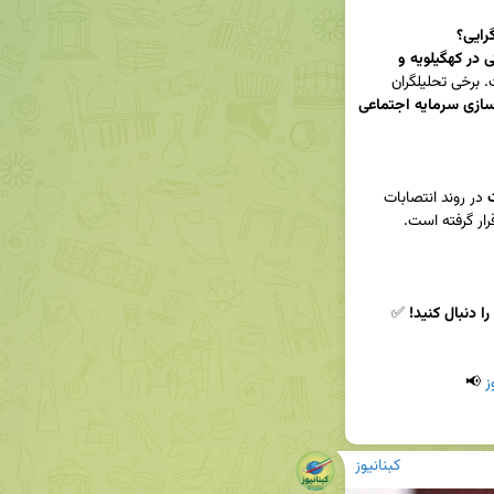
رایی؟
مسعود پزشکیان**، انتصابات مدیریتی در کهگیلویه و 
 روبه‌رو شده است. برخی تحلیلگران 
سازی سرمایه اجتماعی
 در روند انتصابات 
ز
 📢 
کبنانیوز