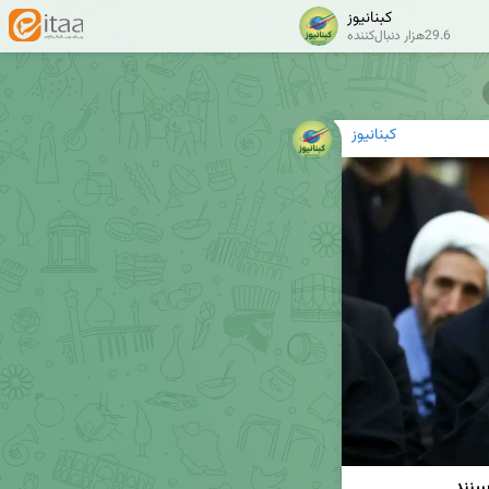
کبنانیوز
29.6هزار دنبال‌کننده
کبنانیوز
بینند