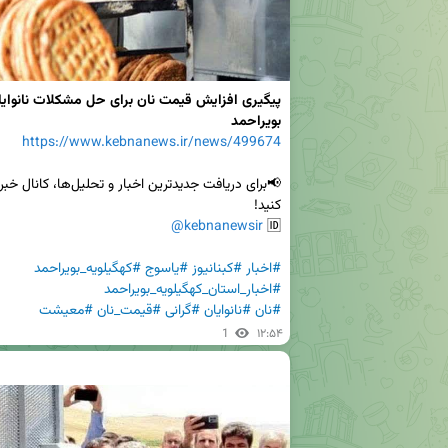
بویراحمد
https://www.kebnanews.ir/news/499674
@kebnanewsir
🆔 
#اخبار
#کبنانیوز
#یاسوج
#کهگیلویه_بویراحمد
#اخبار_استان_کهگیلویه_بویراحمد
#نان
#نانوایان
#گرانی
#قیمت_نان
#معیشت
1
۱۲:۵۴