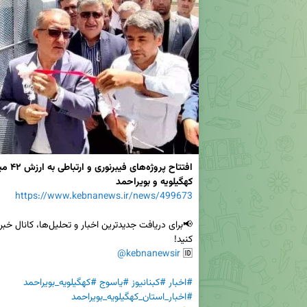
کهگیلویه و بویراحمد
https://www.kebnanews.ir/news/499673
@kebnanewsir
🆔 
#اخبار
#کبنانیوز
#یاسوج
#کهگیلویه_بویراحمد
#اخبار_استان_کهگیلویه_بویراحمد