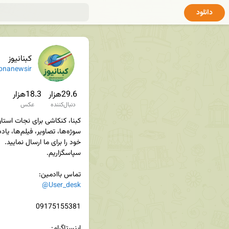
دانلود
کبنانیوز
bnanewsir
29.6هزار
18.3هزار
دنبال‌کننده
عکس
تماس باادمین‌:

@User_desk