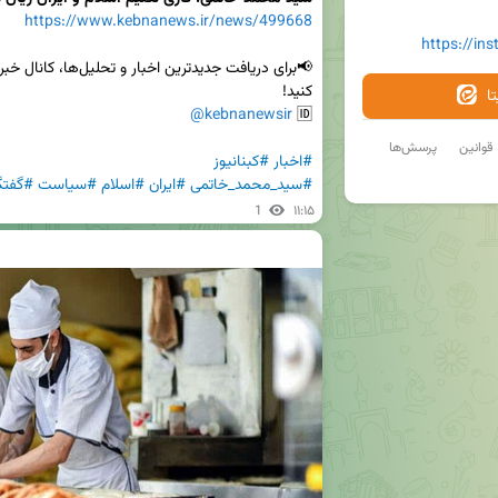
https://www.kebnanews.ir/news/499668
https://in
ا
@kebnanewsir
🆔 
قوانین
پرسش‌ها
#اخبار
#کبنانیوز
#سید_محمد_خاتمی
#ایران
#اسلام
#سیاست
#گفتگ
1
۱۱:۱۵