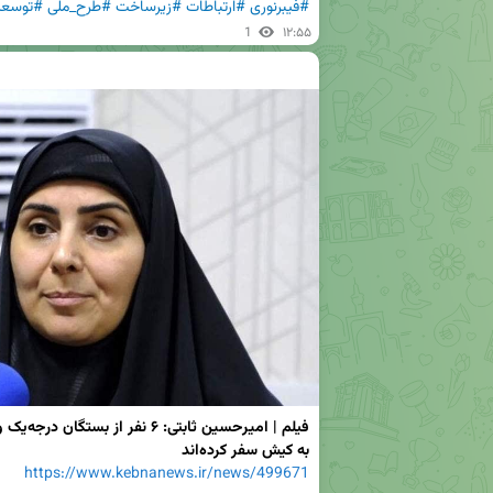
#فیبرنوری
#ارتباطات
#زیرساخت
#طرح_ملی
#توسعه
1
۱۲:۵۵
به کیش سفر کرده‌اند
https://www.kebnanews.ir/news/499671