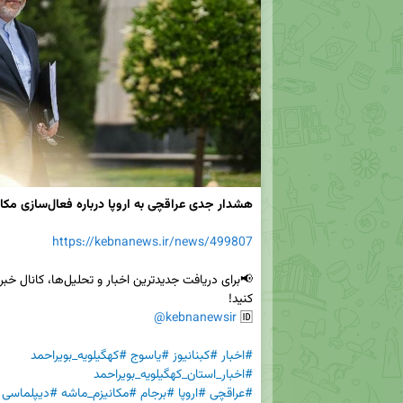
هشدار جدی عراقچی به اروپا درباره فعال‌سازی مکانیزم ماشه
https://kebnanews.ir/news/499807
@kebnanewsir
🆔 
#اخبار
#کبنانیوز
#یاسوج
#کهگیلویه_بویراحمد
#اخبار_استان_کهگیلویه_بویراحمد
#عراقچی
#اروپا
#برجام
#مکانیزم_ماشه
#دیپلماسی