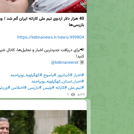
بازرسی‌ها
https://kebnanews.ir/news/499804
@kebnanewsir
🆔 
#اخبار
#کبنانیوز
#یاسوج
#کهگیلویه_بویراحمد
#اخبار_استان_کهگیلویه_بویراحمد
#تیم_ملی
#کاراته
#پلیس
#بازرسی
#اختلاس
#ورزش
1
۵:۳۹