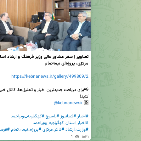
مرکزی، پروژه‌ای نیمه‌تمام
https://kebnanews.ir/gallery/499809/2
@kebnanewsir
🆔 
#اخبار
#کبنانیوز
#یاسوج
#کهگیلویه_بویراحمد
#اخبار_استان_کهگیلویه_بویراحمد
#وزارت_ارشاد
#تالار_مرکزی
#پروژه_نیمه_تمام
#فره
1
۵:۳۰