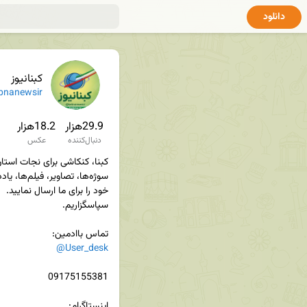
دانلود
کبنانیوز
bnanewsir
29.9هزار
18.2هزار
دنبال‌کننده
عکس
تماس باادمین‌:

@User_desk