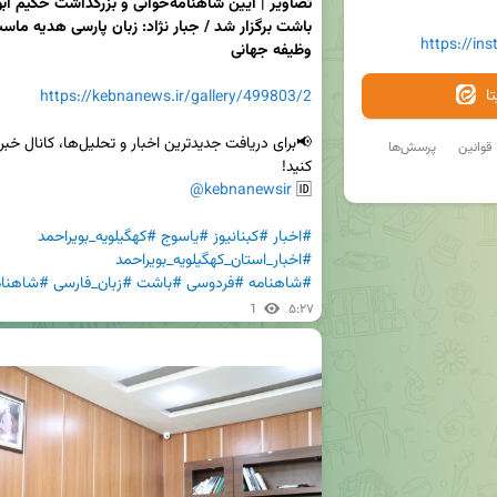
https://in
وظیفه جهانی
ا
https://kebnanews.ir/gallery/499803/2
قوانین
پرسش‌ها
@kebnanewsir
🆔 
#اخبار
#کبنانیوز
#یاسوج
#کهگیلویه_بویراحمد
#اخبار_استان_کهگیلویه_بویراحمد
#شاهنامه
#فردوسی
#باشت
#زبان_فارسی
#شاهنام
1
۵:۲۷