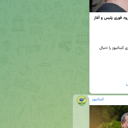
40 هزار دلار اردوی تیم ملی کاراته ایران گم شد / ورود فوری پلیس و آغاز 
📢برای دریافت جدیدترین اخبار و تحلیل‌ها، کانال خبری کبنانیوز را دنبال 
کبنانیوز