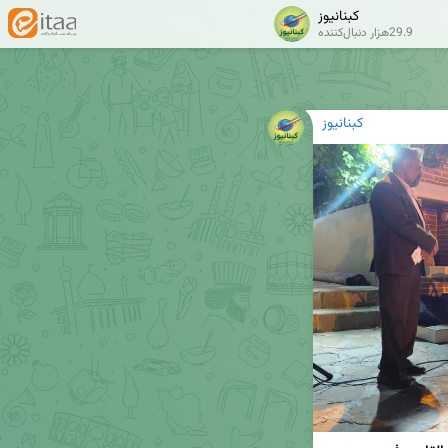
کبنانیوز
29.9هزار دنبال‌کننده
کبنانیوز