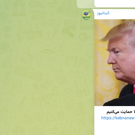
کبنانیوز
مایت می‌کنیم
ht/نتانیاهو-این-شرایط-توافق-