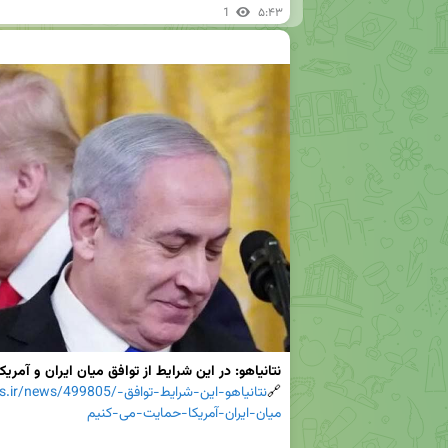
1
۵:۴۳
نتانیاهو: در این شرایط از توافق میان ایران و آمریکا ح
🔗
tps://kebnanews.ir/news/499805
میان-ایران-آمریکا-حمایت-می-کنیم