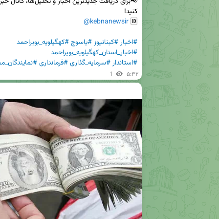
@kebnanewsir
🆔 
#اخبار
#کبنانیوز
#یاسوج
#کهگیلویه_بویراحمد
#اخبار_استان_کهگیلویه_بویراحمد
#استاندار
#سرمایه_گذاری
#فرمانداری
#نمایندگان_
1
۵:۳۲