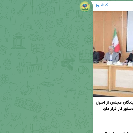
کبنانیوز
استاندار کهگیلویه و بویراحمد: تعامل سازنده با نمایندگان مجلس از اصول 