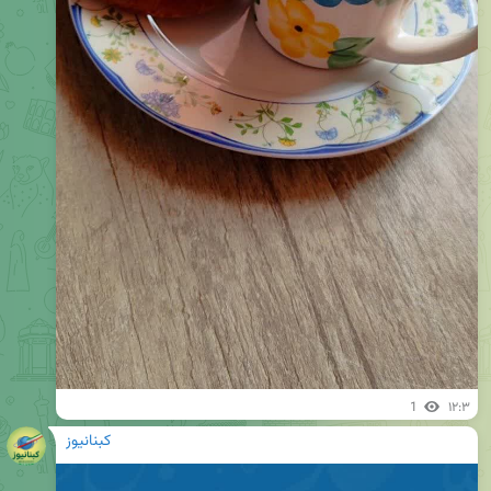
1
۱۲:۳
کبنانیوز