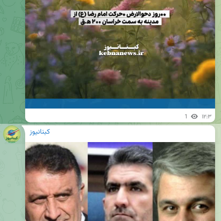
1
۱۲:۳
کبنانیوز