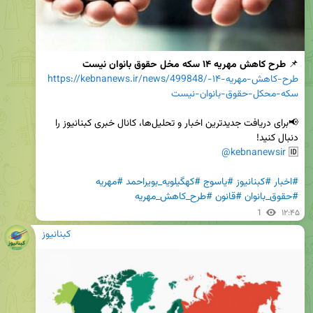
📌
 طرح کاهش مهریه ۱۴ سکه مخل حقوق بانوان نیست
https://kebnanews.ir/news/499848/طرح-کاهش-مهریه-۱۴-
سکه-محکل-حقوق-بانوان-نیست
📢برای دریافت جدیدترین اخبار و تحلیل‌ها، کانال خبری کبنانیوز را 
@kebnanewsir
🆔 
#اخبار
#کبنانیوز
#یاسوج
#کهگیلویه_بویراحمد
#مهریه
#حقوق_بانوان
#قانون
#طرح_کاهش_مهریه
1
۱۲:۴۵
کبنانیوز