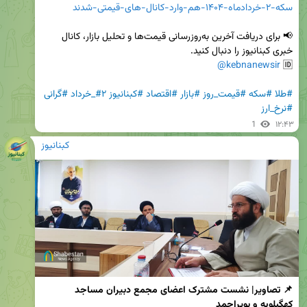
سکه-۲-خردادماه-۱۴۰۴-هم-وارد-کانال-های-قیمتی-شدند
📢 برای دریافت آخرین به‌روزرسانی قیمت‌ها و تحلیل بازار، کانال 
@kebnanewsir
🆔 
#طلا
#سکه
#قیمت_روز
#بازار
#اقتصاد
#کبنانیوز
#۲_خرداد
#گرانی
#نرخ_ارز
1
۱۲:۴۳
کبنانیوز
📌 تصاویر| نشست مشترک اعضای مجمع دبیران مساجد 
کهگیلویه و بویراحمد