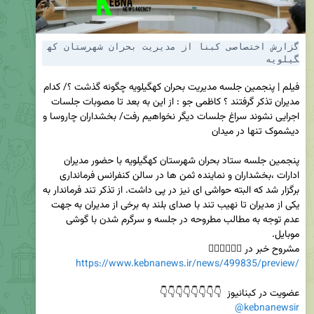
گزارش اختصاصی کبنا از مدیریت بحران شهرستان که
گیلویه
فیلم | پنجمین جلسه مدیریت بحران کهگیلویه چگونه گذشت ؟/ کدام 
مدیران تذکر گرفتند ؟ کاظمی جو : از این به بعد تا مصوبات جلسات 
اجرایی نشوند سراغ جلسات دیگر نخواهیم رفت/ بخشداران چاروسا و 
پنجمین جلسه ستاد بحران شهرستان کهگیلویه با حضور مدیران 
ادارات ،بخشداران و نماینده ثمن ها در سالن کنفرانس فرمانداری 
برگزار شد که البته حواشی ای نیز در پی داشت. از تذکر تند فرماندار به 
یکی از مدیران تا نهیب تند با صدای بلند به برخی از مدیران به جهت 
عدم توجه به مطالب مطروحه در جلسه و سرگرم شدن با گوشی 
مشروح خبر در 👇🏻👇🏻👇🏻

https://www.kebnanews.ir/news/499835/preview/
عضویت در کبنانیوز  👇👇👇👇👇👇👇👇

@kebnanewsir