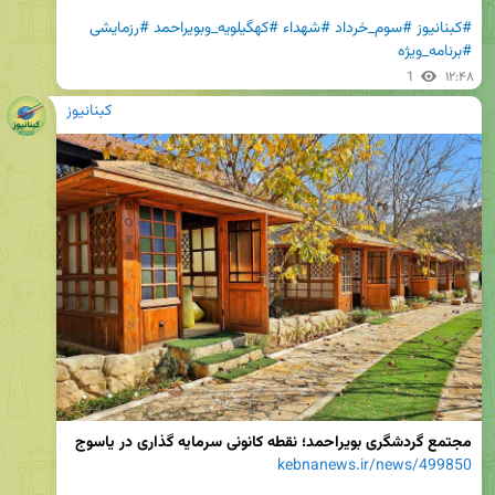
#کبنانیوز
#سوم_خرداد
#شهداء
#کهگیلویه_وبویراحمد
#رزمایشی
#برنامه_ویژه
1
۱۲:۴۸
کبنانیوز
مجتمع گردشگری بویراحمد؛ نقطه کانونی سرمایه گذاری در یاسوج
kebnanews.ir/news/499850