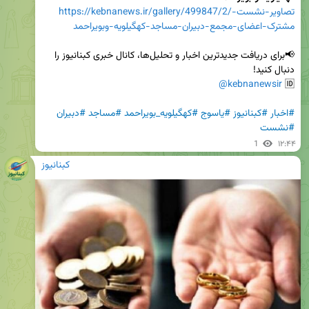
https://kebnanews.ir/gallery/499847/2/تصاویر-نشست-
مشترک-اعضای-مجمع-دبیران-مساجد-کهگیلویه-وبویراحمد
📢برای دریافت جدیدترین اخبار و تحلیل‌ها، کانال خبری کبنانیوز را 
@kebnanewsir
🆔 
#اخبار
#کبنانیوز
#یاسوج
#کهگیلویه_بویراحمد
#مساجد
#دبیران
#نشست
1
۱۲:۴۴
کبنانیوز