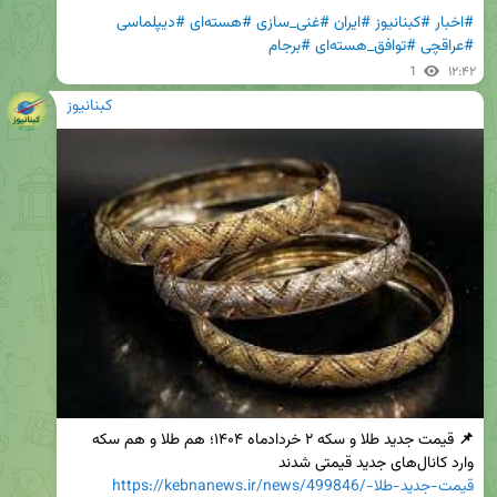
#اخبار
#کبنانیوز
#ایران
#غنی_سازی
#هسته‌ای
#دیپلماسی
#عراقچی
#توافق_هسته‌ای
#برجام
1
۱۲:۴۲
کبنانیوز
📌
 قیمت جدید طلا و سکه ۲ خردادماه ۱۴۰۴؛ هم طلا و هم سکه 
وارد کانال‌های جدید قیمتی شدند

https://kebnanews.ir/news/499846/قیمت-جدید-طلا-