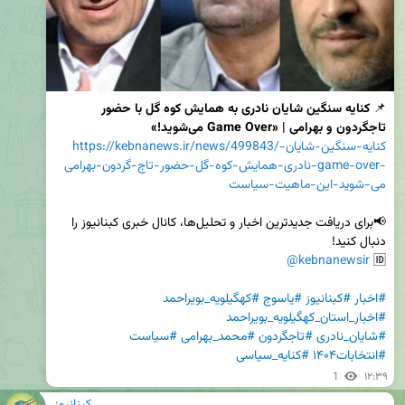
📌 
کنایه سنگین شایان نادری به همایش کوه گل با حضور 
تاجگردون و بهرامی | «Game Over می‌شوید!»
https://kebnanews.ir/news/499843/کنایه-سنگین-شایان-
نادری-همایش-کوه-گل-حضور-تاج-گردون-بهرامی-game-over-
می-شوید-این-ماهیت-سیاست
📢برای دریافت جدیدترین اخبار و تحلیل‌ها، کانال خبری کبنانیوز را 
@kebnanewsir
🆔 
#اخبار
#کبنانیوز
#یاسوج
#کهگیلویه_بویراحمد
#اخبار_استان_کهگیلویه_بویراحمد
#شایان_نادری
#تاجگردون
#محمد_بهرامی
#سیاست
#انتخابات۱۴۰۴
#کنایه_سیاسی
1
۱۲:۳۹
کبنانیوز