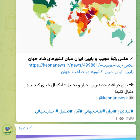
📌
 عکس رتبۀ عجیب و پایین ایران میان کشورهای شاد جهان
https://kebnanews.ir/news/499861/عکس-رتبه-عجیب-
پایین-ایران-میان-کشورهای-صاحب-جهان
📢 برای دریافت جدیدترین اخبار و تحلیل‌ها، کانال خبری کبنانیوز را 
@kebnanewsir
🆔 
#کبنانیوز
#ایران
#رتبه_جهانی
#آمار
#تحلیل
#اخبار_جهانی
1
۱۲:۴۶
کبنانیوز