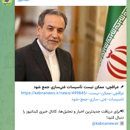
📌 عراقچی: ممکن نیست تأسیسات غنی‌سازی جمع شود
https://kebnanews.ir/news/499845/عراقچی-ممکن-نیست-
تاسیسات-غنی-سازی-جمع-شود
📢برای دریافت جدیدترین اخبار و تحلیل‌ها، کانال خبری کبنانیوز را 
@kebnanewsir
🆔 