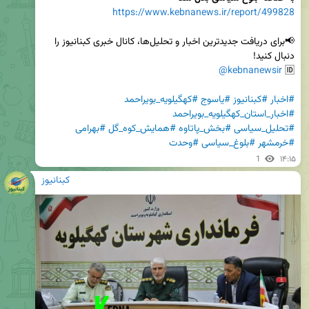
https://www.kebnanews.ir/report/499828
📢برای دریافت جدیدترین اخبار و تحلیل‌ها، کانال خبری کبنانیوز را 
@kebnanewsir
🆔 
#اخبار
#کبنانیوز
#یاسوج
#کهگیلویه_بویراحمد
#اخبار_استان_کهگیلویه_بویراحمد
#تحلیل_سیاسی
#بخش_پاتاوه
#همایش_کوه_گل
#بهرامی
#خرمشهر
#بلوغ_سیاسی
#وحدت
1
۱۴:۱۵
کبنانیوز