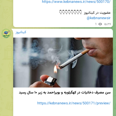
https://www.kebnanews.ir/news/500170/
عضویت در کبنانیوز  👇👇👇👇👇👇👇👇

@kebnanewsir
1
۱۵:۳۶
کبنانیوز
سن مصرف دخانیات در کهگیلویه و بویراحمد به زیر ۱۰ سال رسید
https://kebnanews.ir/news/500171/preview/