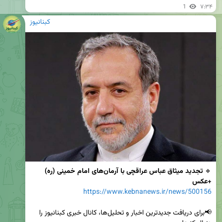
1
۷:۳۴
کبنانیوز
🔹 
تجدید میثاق عباس عراقچی با آرمان‌های امام خمینی (ره) 
+عکس
https://www.kebnanews.ir/news/500156
📢برای دریافت جدیدترین اخبار و تحلیل‌ها، کانال خبری کبنانیوز را 