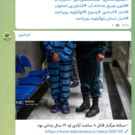
#قانون_توزیع_عادلانه_آب
#کشاورزی_اصفهان
#اخبار
#کبنانیوز
#یاسوج
#کهگیلویه_بویراحمد
#اخبار_استان_کهگیلویه_بویراحمد
1
۱۲:۴۰
کبنانیوز
https://www.kebnanews.ir/news/500145
🔗 