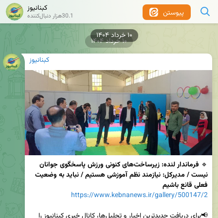
کبنانیوز
پیوستن
30.1هزار دنبال‌کننده
۱۰ خرداد ۱۴۰۴
کبنانیوز
🔹 
فرماندار لنده: زیرساخت‌های کنونی ورزش پاسخگوی جوانان 
نیست / مدیرکل: نیازمند نظم آموزشی هستیم / نباید به وضعیت 
فعلی قانع باشیم
https://www.kebnanews.ir/gallery/500147/2
📢برای دریافت جدیدترین اخبار و تحلیل‌ها، کانال خبری کبنانیوز را 