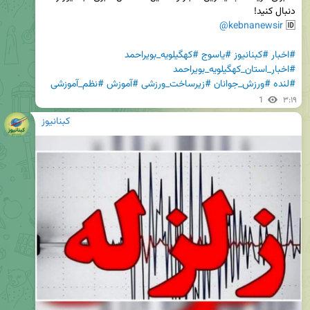
@kebnanewsir
🆔 
#اخبار
#کبنانیوز
#یاسوج
#کهگیلویه_بویراحمد
#اخبار_استان_کهگیلویه_بویراحمد
#لنده
#ورزش_جوانان
#زیرساخت_ورزشی
#آموزش
#نظم_آموزشی
1
۳:۱۹
کبنانیوز