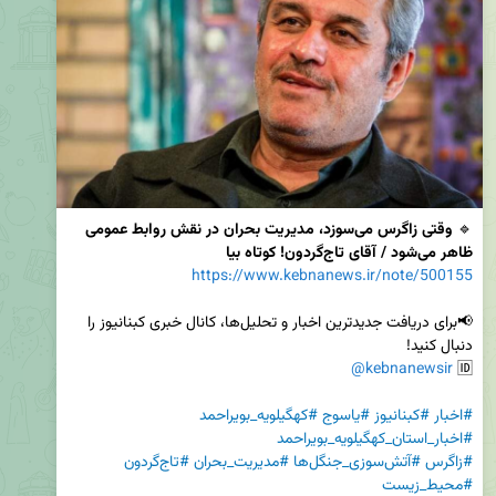
🔹 
وقتی زاگرس می‌سوزد، مدیریت بحران در نقش روابط عمومی 
ظاهر می‌شود / آقای تاج‌گردون! کوتاه بیا
https://www.kebnanews.ir/note/500155
📢برای دریافت جدیدترین اخبار و تحلیل‌ها، کانال خبری کبنانیوز را 
@kebnanewsir
🆔 
#اخبار
#کبنانیوز
#یاسوج
#کهگیلویه_بویراحمد
#اخبار_استان_کهگیلویه_بویراحمد
#زاگرس
#آتش‌سوزی_جنگل‌ها
#مدیریت_بحران
#تاج‌گردون
#محیط_زیست