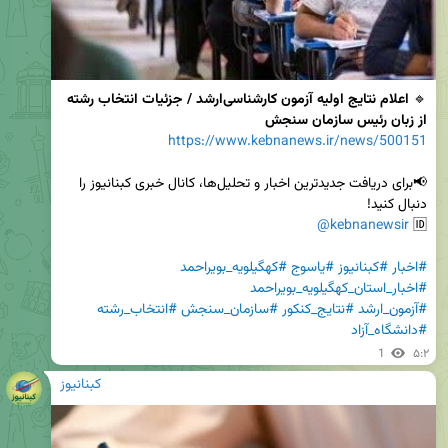
🔹 
اعلام نتایج اولیه آزمون کارشناسی‌ارشد / جزئیات انتخاب رشته 
از زبان رئیس سازمان سنجش
https://www.kebnanews.ir/news/500151
📢برای دریافت جدیدترین اخبار و تحلیل‌ها، کانال خبری کبنانیوز را 
@kebnanewsir
🆔 
#اخبار
#کبنانیوز
#یاسوج
#کهگیلویه_بویراحمد
#اخبار_استان_کهگیلویه_بویراحمد
#آزمون_ارشد
#نتایج_کنکور
#سازمان_سنجش
#انتخاب_رشته
#دانشگاه_آزاد
1
۵:۲
کبنانیوز