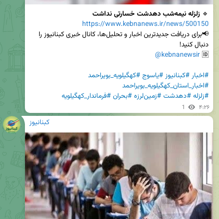
🔹 
زلزله نیمه‌شب دهدشت خسارتی نداشت
https://www.kebnanews.ir/news/500150
📢برای دریافت جدیدترین اخبار و تحلیل‌ها، کانال خبری کبنانیوز را 
@kebnanewsir
🆔 
#اخبار
#کبنانیوز
#یاسوج
#کهگیلویه_بویراحمد
#اخبار_استان_کهگیلویه_بویراحمد
#زلزله
#دهدشت
#زمین‌لرزه
#بحران
#فرماندار_کهگیلویه
1
۴:۲۶
کبنانیوز