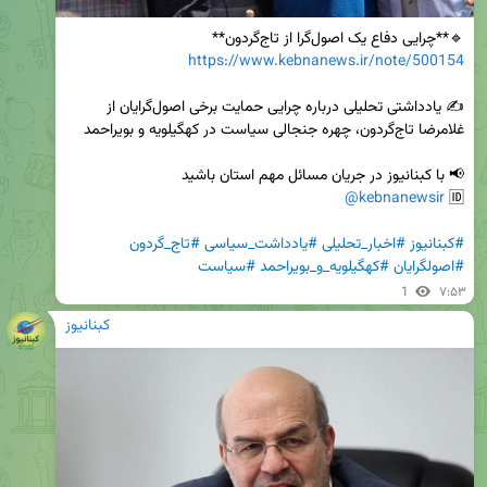
🔹**چرایی دفاع یک اصول‌گرا از تاج‌گردون**

https://www.kebnanews.ir/note/500154
✍️ یادداشتی تحلیلی درباره چرایی حمایت برخی اصول‌گرایان از 
@kebnanewsir
🆔 
#کبنانیوز
#اخبار_تحلیلی
#یادداشت_سیاسی
#تاج_گردون
#اصولگرایان
#کهگیلویه_و_بویراحمد
#سیاست
1
۷:۵۳
کبنانیوز