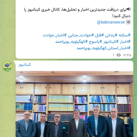
📢برای دریافت جدیدترین اخبار و تحلیل‌ها، کانال خبری کبنانیوز را 
@kebnanewsir
🆔 
#سکته
#زندانی
#قتل
#حوادث_جنایی
#اخبار_حوادث
#اخبار
#کبنانیوز
#یاسوج
#کهگیلویه_بویراحمد
#اخبار_استان_کهگیلویه_بویراحمد
1
۱۲:۴۵
کبنانیوز