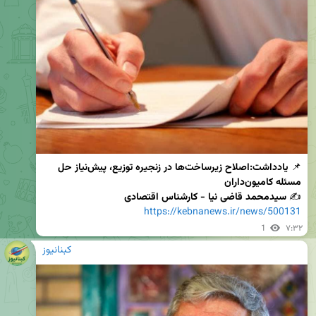
📌 
یادداشت:اصلاح زیرساخت‌ها در زنجیره توزیع، پیش‌نیاز حل 
مسئله کامیون‌داران
✍ 
سیدمحمد قاضی نیا - کارشناس اقتصادی
https://kebnanews.ir/news/500131
1
۷:۳۲
کبنانیوز