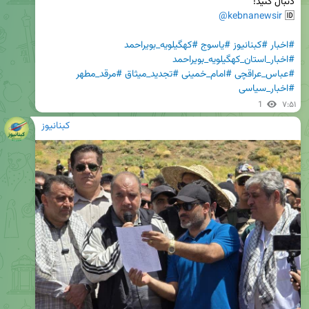
@kebnanewsir
🆔 
#اخبار
#کبنانیوز
#یاسوج
#کهگیلویه_بویراحمد
#اخبار_استان_کهگیلویه_بویراحمد
#عباس_عراقچی
#امام_خمینی
#تجدید_میثاق
#مرقد_مطهر
#اخبار_سیاسی
1
۷:۵۱
کبنانیوز