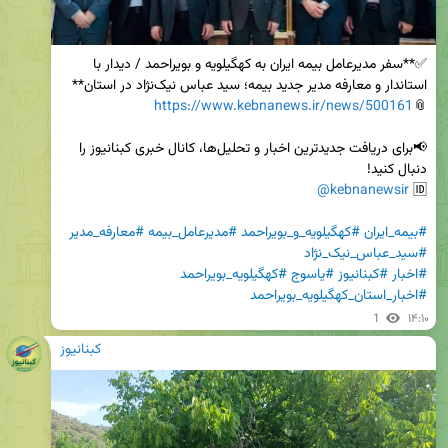
✅**سفر مدیرعامل بیمه ایران به کهگیلویه و بویراحمد / دیدار با 
https://www.kebnanews.ir/news/500161
📎
📢برای دریافت جدیدترین اخبار و تحلیل‌ها، کانال خبری کبنانیوز را 
@kebnanewsir
🆔 
#بیمه_ایران
#کهگیلویه_و_بویراحمد
#مدیرعامل_بیمه
#معارفه_مدیر
#سید_عباس_نیک_نژاد
#اخبار
#کبنانیوز
#یاسوج
#کهگیلویه_بویراحمد
#اخبار_استان_کهگیلویه_بویراحمد
1
۱۴:۱۰
کبنانیوز