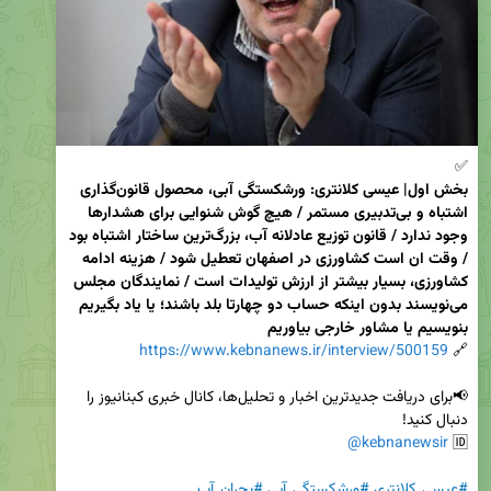
✅

بخش اول| عیسی کلانتری: ورشکستگی آبی، محصول قانون‌گذاری 
اشتباه و بی‌تدبیری مستمر / هیچ گوش شنوایی برای هشدارها 
وجود ندارد / قانون توزیع عادلانه آب، بزرگ‌ترین ساختار اشتباه بود 
/ وقت ان است کشاورزی در اصفهان تعطیل شود / هزینه ادامه 
کشاورزی، بسیار بیشتر از ارزش تولیدات است / نمایندگان مجلس 
می‌نویسند بدون اینکه حساب دو چهارتا بلد باشند؛ یا یاد بگیریم 
بنویسیم یا مشاور خارجی بیاوریم
https://www.kebnanews.ir/interview/500159
🔗 
📢برای دریافت جدیدترین اخبار و تحلیل‌ها، کانال خبری کبنانیوز را 
@kebnanewsir
🆔 
#عیسی_کلانتری
#ورشکستگی_آبی
#بحران_آب