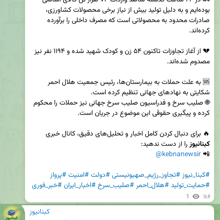
بوده‌ایم و به دلیل تولید بیش از نیاز برخی محصولات کشاورزی، 
صادرات محدود به محصولاتی است که مصرف داخلی را برآورده 
💔 از آغاز تجاوزات تاکنون ۵۴ زن و کودک شهید شده و ۱۱۹۴ نفر نیز 
🆘 به علت حملات به بیمارستان‌ها، رئیس جمعیت هلال احمر 
🌐 صلیب سرخ و فدراسیون صلیب سرخ جهانی نیز حملات را محکوم 
🔥 برای دنبال کردن کامل اخبار و تحلیل‌های دقیق، کانال خبری 
کبنانیوز
@kebnanewsir
📲 
#کبنا_نیوز
#تجاوز_رژیم_صهیونیستی
#دولت
#امنیت
#پرواز
#حمایت_تولید
#هلال_احمر
#صلیب_سرخ
#اخبار_ایران
#خبر_فوری
1
۱۱:۶
کبنانیوز