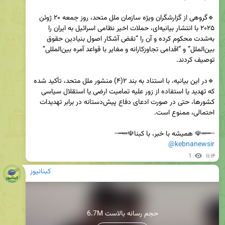
🔹گروهی از گزارشگران ویژه سازمان ملل متحد، روز جمعه ۲۰ ژوئن 
۲۰۲۵ با انتشار بیانیه‌ای، حملات اخیر نظامی اسرائیل به ایران را 
به‌شدت محکوم کرده و آن را “نقض آشکار اصول بنیادین حقوق 
بین‌الملل” و “اقدامی تجاوزکارانه و مغایر با قواعد آمره بین‌المللی” 
🔹در این بیانیه، با استناد به بند ۲(۴) منشور ملل متحد، تأکید شده 
که تهدید یا استفاده از زور علیه تمامیت ارضی یا استقلال سیاسی 
کشورها، حتی در صورت ادعای دفاع پیش‌دستانه در برابر تهدیدات 
┄┅═☫ همیشه با خبر، با کبنا☫═┅┄

@kebnanewsir
1
۱۱:۱۴
کبنانیوز
6.7M حجم رسانه بالاست