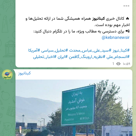
🔥 کانال خبری 
کبنانیوز
 همراه همیشگی شما در ارائه تحلیل‌ها و 
📲 برای دسترسی به مطالب ویژه، ما را در تلگرام دنبال کنید:  

@kebnanewsir
#کبنا_نیوز
#سید_علی_عباس_محدث
#تحلیل_سیاسی
#آمریکا
#انسجام_ملی
#نظریه_اروینگ_گافمن
#ایران
#اخبار_تحلیلی
1
۱۰:۵۹
کبنانیوز