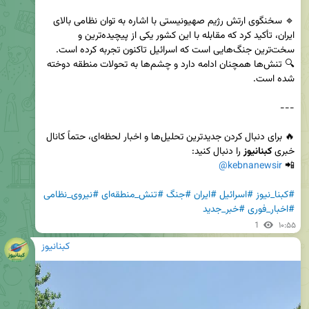
🔹 سخنگوی ارتش رژیم صهیونیستی با اشاره به توان نظامی بالای 
ایران، تأکید کرد که مقابله با این کشور یکی از پیچیده‌ترین و 
🔍 تنش‌ها همچنان ادامه دارد و چشم‌ها به تحولات منطقه دوخته 
🔥 برای دنبال کردن جدیدترین تحلیل‌ها و اخبار لحظه‌ای، حتماً کانال 
خبری 
کبنانیوز
@kebnanewsir
📲 
#کبنا_نیوز
#اسرائیل
#ایران
#جنگ
#تنش_منطقه‌ای
#نیروی_نظامی
#اخبار_فوری
#خبر_جدید
1
۱۰:۵۵
کبنانیوز