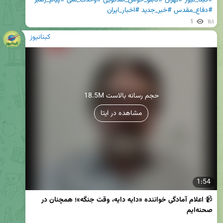
#کبنا_نیوز
#تهران
#تابلو_خوش_آمدگویی
#وحدت_ملی
#پیام_رهبر
#دفاع_مقدس
#خبر_جدید
#اخبار_ایران
1
۱۱:۱
کبنانیوز
18.5M حجم رسانه بالاست
مشاهده در ایتا
1:54
📹 
اعلام آمادگی خواننده «دایه دایه، وقت جنگه»؛ همچنان در 
صحنه‌ایم