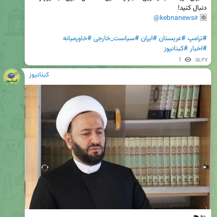
@kebnanewsir
🆔 
#ترامپ
#عربستان
#ایران
#سیاست_خارجی
#خاورمیانه
#اخبار
#کبنانیوز
1
۱۵:۲۷
کبنانیوز