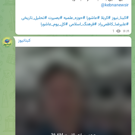
@kebnanewsir
#کبنا_نیوز
#کربلا
#عاشورا
#حوزه_علمیه
#بصیرت
#تحلیل_تاریخی
#علیرضا_کاظمی‌راد
#فرهنگ_اسلامی
#کل_یوم_عاشورا
1
۱۶:۱۹
کبنانیوز