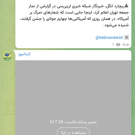
🔺ریچارد انگل، خبرنگار شبکه خبری ان‌بی‌سی در گزارشی از نماز 
جمعه تهران اعلام کرد، اینجا جایی است که شعارهای «مرگ بر 
آمریکا»، در همان روزی که آمریکایی‌ها چهارم جولای را جشن گرفتند، 
@kebnanewsir
🆔 
1
۱۶:۵۱
کبنانیوز
617.2K حجم رسانه بالاست
مشاهده در ایتا