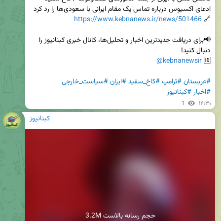
https://www.kebnanews.ir/news/501466
🔗 
📢برای دریافت جدیدترین اخبار و تحلیل‌ها، کانال خبری کبنانیوز را 
@kebnanewsir
🆔 
#عربستان
#ترامپ
#کاخ_سفید
#ایران
#سیاست_خارجی
#اخبار
#کبنانیوز
1
۱۴:۳۰
کبنانیوز
3.2M حجم رسانه بالاست