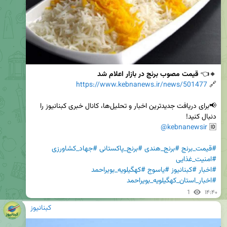
🔸👈 
قیمت مصوب برنج در بازار اعلام شد
https://www.kebnanews.ir/news/501477
🔗 
📢برای دریافت جدیدترین اخبار و تحلیل‌ها، کانال خبری کبنانیوز را 
@kebnanewsir
🆔 
#قیمت_برنج
#برنج_هندی
#برنج_پاکستانی
#جهاد_کشاورزی
#امنیت_غذایی
#اخبار
#کبنانیوز
#یاسوج
#کهگیلویه_بویراحمد
#اخبار_استان_کهگیلویه_بویراحمد
1
۱۴:۴۰
کبنانیوز