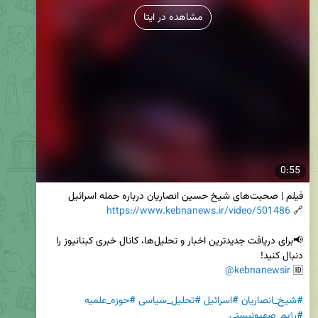
مشاهده در ایتا
0:55
https://www.kebnanews.ir/video/501486
🔗 
📢برای دریافت جدیدترین اخبار و تحلیل‌ها، کانال خبری کبنانیوز را 
@kebnanewsir
🆔 
#شیخ_انصاریان
#اسرائیل
#تحلیل_سیاسی
#حوزه_علمیه
#رژیم_صهیونیستی