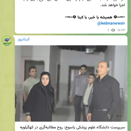
┄┅═☫ همیشه با خبر، با کبنا ☫═┅┄

@kebnanewsir
1
۱۷:۲۳
کبنانیوز
سرپرست دانشگاه علوم پزشکی یاسوج: روح مطالبه‌گری در کهگیلویه 