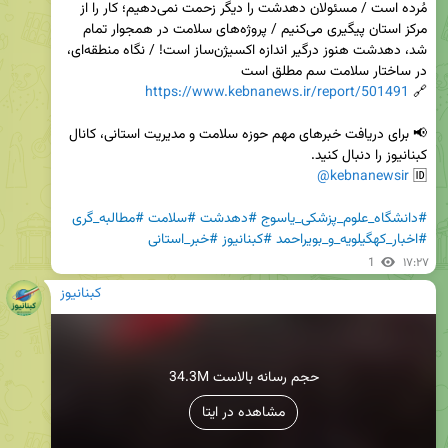
مُرده است / مسئولان دهدشت را دیگر زحمت نمی‌دهیم؛ کار را از 
مرکز استان پیگیری می‌کنیم / پروژه‌های سلامت در همجوار تمام 
شد، دهدشت هنوز درگیر اندازه اکسیژن‌ساز است! / نگاه منطقه‌ای، 
https://www.kebnanews.ir/report/501491
🔗 
📢 برای دریافت خبرهای مهم حوزه سلامت و مدیریت استانی، کانال 
@kebnanewsir
🆔 
#دانشگاه_علوم_پزشکی_یاسوج
#دهدشت
#سلامت
#مطالبه_گری
#اخبار_کهگیلویه_و_بویراحمد
#کبنانیوز
#خبر_استانی
1
۱۷:۲۷
کبنانیوز
34.3M حجم رسانه بالاست
مشاهده در ایتا