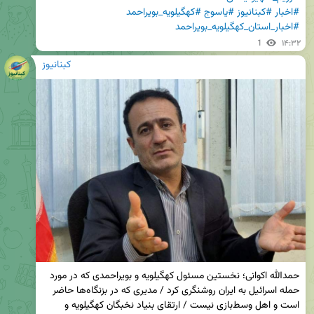
#اخبار
#کبنانیوز
#یاسوج
#کهگیلویه_بویراحمد
#اخبار_استان_کهگیلویه_بویراحمد
1
۱۴:۳۲
کبنانیوز
حمدالله اکوانی؛ نخستین مسئول کهگیلویه و بویراحمدی که در مورد 
حمله اسرائیل به ایران روشنگری کرد / مدیری که در بزنگاه‌ها حاضر 
است و اهل وسط‌بازی نیست / ارتقای بنیاد نخبگان کهگیلویه و 