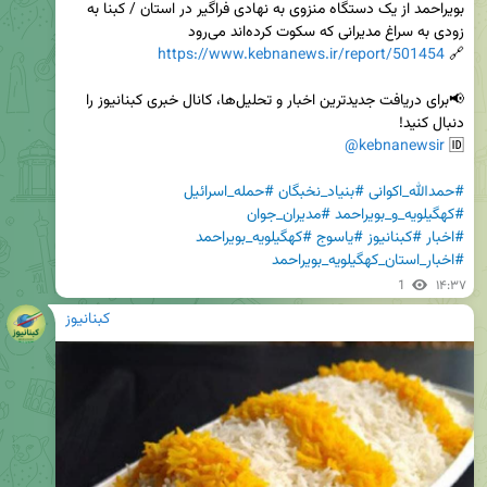
بویراحمد از یک دستگاه منزوی به نهادی فراگیر در استان / کبنا به 
https://www.kebnanews.ir/report/501454
🔗 
📢برای دریافت جدیدترین اخبار و تحلیل‌ها، کانال خبری کبنانیوز را 
@kebnanewsir
🆔 
#حمدالله_اکوانی
#بنیاد_نخبگان
#حمله_اسرائیل
#کهگیلویه_و_بویراحمد
#مدیران_جوان
#اخبار
#کبنانیوز
#یاسوج
#کهگیلویه_بویراحمد
#اخبار_استان_کهگیلویه_بویراحمد
1
۱۴:۳۷
کبنانیوز