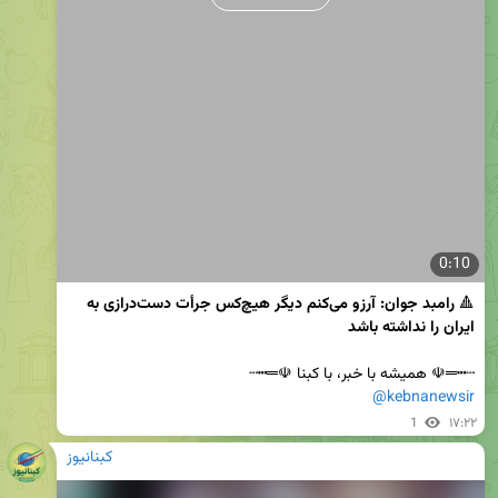
0:10
🔺
 رامبد جوان: آرزو می‌کنم دیگر هیچ‌کس جرأت دست‌درازی به 
ایران را نداشته باشد
┄┅═☫ همیشه با خبر، با کبنا ☫═┅┄

@kebnanewsir
1
۱۷:۲۲
کبنانیوز