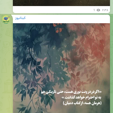
1
۲:۳۸
کبنانیوز