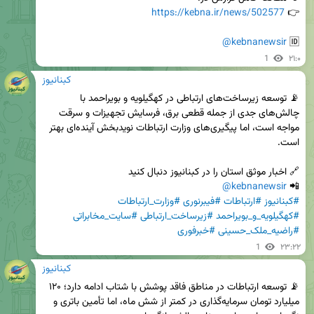
https://kebna.ir/news/502577
👉 
@kebnanewsir
🆔 
1
۲۱:۰
کبنانیوز
📡 توسعه زیرساخت‌های ارتباطی در کهگیلویه و بویراحمد با 
چالش‌های جدی از جمله قطعی برق، فرسایش تجهیزات و سرقت 
مواجه است، اما پیگیری‌های وزارت ارتباطات نویدبخش آینده‌ای بهتر 
@kebnanewsir
📲 
#کبنانیوز
#ارتباطات
#فیبرنوری
#وزارت_ارتباطات
#کهگیلویه_و_بویراحمد
#زیرساخت_ارتباطی
#سایت_مخابراتی
#راضیه_ملک_حسینی
#خبرفوری
1
۲۳:۲۲
کبنانیوز
📡 توسعه ارتباطات در مناطق فاقد پوشش با شتاب ادامه دارد؛ ۱۲۰ 
میلیارد تومان سرمایه‌گذاری در کمتر از شش ماه، اما تأمین باتری و 