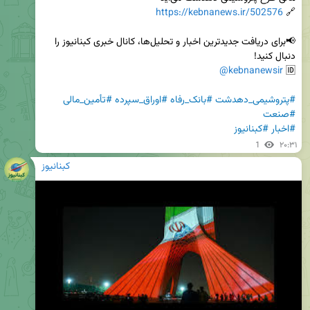
https://kebnanews.ir/502576
🔗 
📢برای دریافت جدیدترین اخبار و تحلیل‌ها، کانال خبری کبنانیوز را 
@kebnanewsir
🆔 
#پتروشیمی_دهدشت
#بانک_رفاه
#اوراق_سپرده
#تأمین_مالی
#صنعت
#اخبار
#کبنانیوز
1
۲۰:۳۱
کبنانیوز