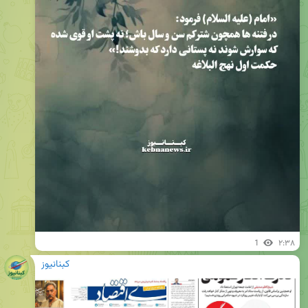
1
۲:۳۸
کبنانیوز