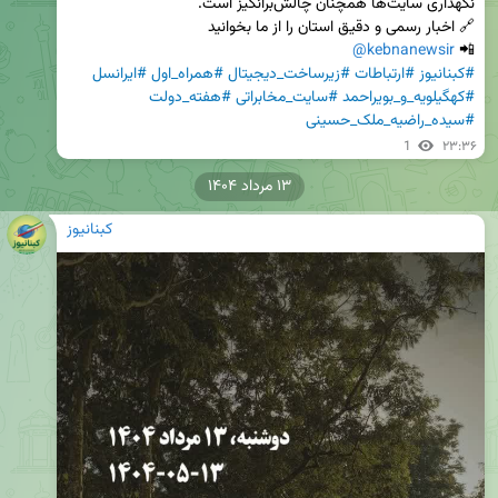
@kebnanewsir
📲 
#کبنانیوز
#ارتباطات
#زیرساخت_دیجیتال
#همراه_اول
#ایرانسل
#کهگیلویه_و_بویراحمد
#سایت_مخابراتی
#هفته_دولت
#سیده_راضیه_ملک_حسینی
1
۲۳:۳۶
۱۳ مرداد ۱۴۰۴
کبنانیوز