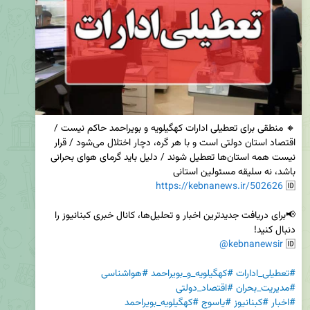
🔸 منطقی برای تعطیلی ادارات کهگیلویه و بویراحمد حاکم نیست / 
اقتصاد استان دولتی است و با هر گره، دچار اختلال می‌شود / قرار 
نیست همه استان‌ها تعطیل شوند / دلیل باید گرمای هوای بحرانی 
https://kebnanews.ir/502626
🆔 
📢برای دریافت جدیدترین اخبار و تحلیل‌ها، کانال خبری کبنانیوز را 
@kebnanewsir
🆔 
#تعطیلی_ادارات
#کهگیلویه_و_بویراحمد
#هواشناسی
#مدیریت_بحران
#اقتصاد_دولتی
#اخبار
#کبنانیوز
#یاسوج
#کهگیلویه_بویراحمد