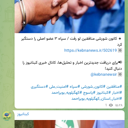
🔸 کانون شورشی منافقین لو رفت / سپاه ۳ عضو اصلی را دستگیر 
https://kebnanews.ir/502619
🆔 
📢برای دریافت جدیدترین اخبار و تحلیل‌ها، کانال خبری کبنانیوز را 
@kebnanewsir
🆔 
#منافقین
#کانون_شورشی
#سپاه
#امنیت_ملی
#دستگیری
#اخبار
#کبنانیوز
#یاسوج
#کهگیلویه_بویراحمد
#اخبار_استان_کهگیلویه_بویراحمد
1
۱۵:۲۸
کبنانیوز