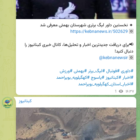
https://kebnanews.ir/502629
🆔 
📢برای دریافت جدیدترین اخبار و تحلیل‌ها، کانال خبری کبنانیوز را 
@kebnanewsir
🆔 
#داوری
#فوتبال
#لیگ_برتر
#بهمئی
#ورزش
#اخبار
#کبنانیوز
#یاسوج
#کهگیلویه_بویراحمد
#اخبار_استان_کهگیلویه_بویراحمد
1
۱۶:۳۷
کبنانیوز