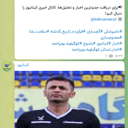
📢برای دریافت جدیدترین اخبار و تحلیل‌ها، کانال خبری کبنانیوز را 
@kebnanewsir
🆔 
#دامپزشکی
#گچساران
#فرآورده_تاریخ_گذشته
#سلامت_غذا
#معدوم‌سازی
#اخبار
#کبنانیوز
#یاسوج
#کهگیلویه_بویراحمد
#اخبار_استان_کهگیلویه_بویراحمد
1
۱۶:۳۶
کبنانیوز