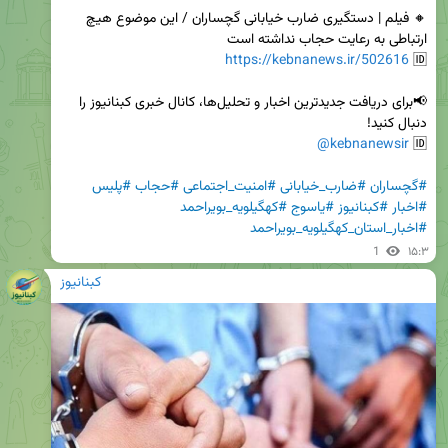
🔸 فیلم | دستگیری ضارب خیابانی گچساران / این موضوع هیچ 
https://kebnanews.ir/502616
🆔 
📢برای دریافت جدیدترین اخبار و تحلیل‌ها، کانال خبری کبنانیوز را 
@kebnanewsir
🆔 
#گچساران
#ضارب_خیابانی
#امنیت_اجتماعی
#حجاب
#پلیس
#اخبار
#کبنانیوز
#یاسوج
#کهگیلویه_بویراحمد
#اخبار_استان_کهگیلویه_بویراحمد
1
۱۵:۳
کبنانیوز