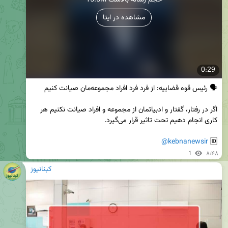
15.5M حجم رسانه بالاست
مشاهده در ایتا
0:29
اگر در رفتار، گفتار و ادبیاتمان از مجموعه و افراد صیانت نکنیم هر 
@kebnanewsir
🆔 
1
۸:۴۸
کبنانیوز