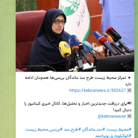
🔸 تمرکز محیط زیست طرح سد ماندگان بررسی‌ها همچنان ادامه 
https://kebnanews.ir/502627
🆔 
📢برای دریافت جدیدترین اخبار و تحلیل‌ها، کانال خبری کبنانیوز را 
@kebnanewsir
🆔 
#محیط_زیست
#سد_ماندگان
#طرح_سد
#بررسی_محیط_زیست
#کهگیلویه_و_بویراحمد