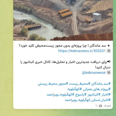
https://kebnanews.ir/502631
🆔 
📢برای دریافت جدیدترین اخبار و تحلیل‌ها، کانال خبری کبنانیوز را 
@kebnanewsir
🆔 
#سد_ماندگان
#محیط_زیست
#مجوز_محیط_زیستی
#پروژه_های_عمرانی
#کهگیلویه
#اخبار
#کبنانیوز
#یاسوج
#کهگیلویه_بویراحمد
#اخبار_استان_کهگیلویه_بویراحمد
1
۱۶:۵۷