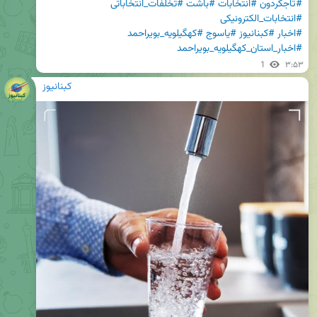
#تاجگردون
#انتخابات
#باشت
#تخلفات_انتخاباتی
#انتخابات_الکترونیکی
#اخبار
#کبنانیوز
#یاسوج
#کهگیلویه_بویراحمد
#اخبار_استان_کهگیلویه_بویراحمد
1
۳:۵۳
کبنانیوز