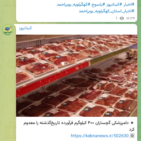
#اخبار
#کبنانیوز
#یاسوج
#کهگیلویه_بویراحمد
#اخبار_استان_کهگیلویه_بویراحمد
1
۱۶:۳۴
کبنانیوز
🔸 دامپزشکی گچساران ۴۰۰ کیلوگرم فرآورده تاریخ‌گذشته را معدوم 
https://kebnanews.ir/502630
🆔 