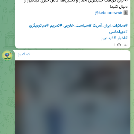
📢برای دریافت جدیدترین اخبار و تحلیل‌ها، کانال خبری کبنانیوز را 
@kebnanewsir
🆔 
#مذاکرات_ایران_آمریکا
#سیاست_خارجی
#تحریم
#میانجیگری
#دیپلماسی
#اخبار
#کبنانیوز
1
۱۵:۱
کبنانیوز