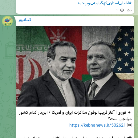
#اخبار_استان_کهگیلویه_بویراحمد
1
۱۵:۰
کبنانیوز
🔸 فوری | آغاز قریب‌الوقوع مذاکرات ایران و آمریکا / این‌بار کدام کشور 
https://kebnanews.ir/502621
🆔 