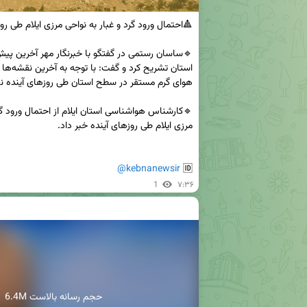
@kebnanewsir
🆔 
1
۷:۳۶
6.4M حجم رسانه بالاست