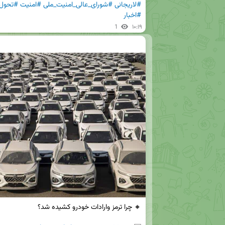
#لاریجانی
#شورای_عالی_امنیت_ملی
#امنیت
#تحول
#اخبار
1
۱۰:۱۹