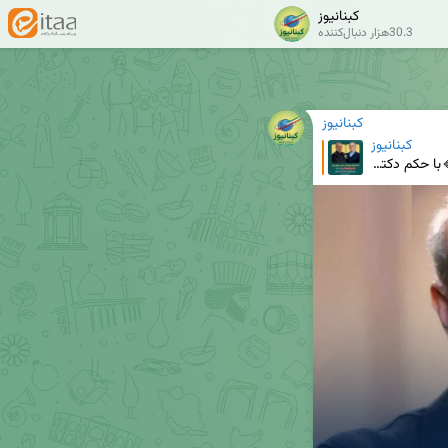
کبنانیوز
30.3هزار دنبال‌کننده
کبنانیوز
کبنانیوز
📍علی لاریجانی، دبیر جدید شورای عالی امنیت ملی 🔹با حکم دکتر مسعود پزشکیان، رئیس شورای عالی امنیت م