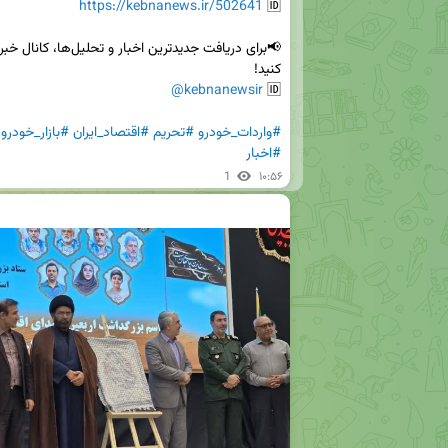
https://kebnanews.ir/502641
🆔 
@kebnanewsir
🆔 
#واردات_خودرو
#تحریم
#اقتصاد_ایران
#بازار_خودرو
#اخبار
1
۱۰:۵۶