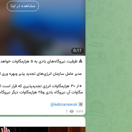
مشاهده در ایتا
0:17
@kebnanewsir
🆔 
1
۷:۳۸