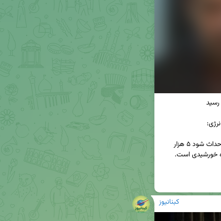
🔹از ۳۰ هزارمگاوات انرژی تجدیدپذیری که قرار است احداث شود ۵ هزار 
کبنانیوز