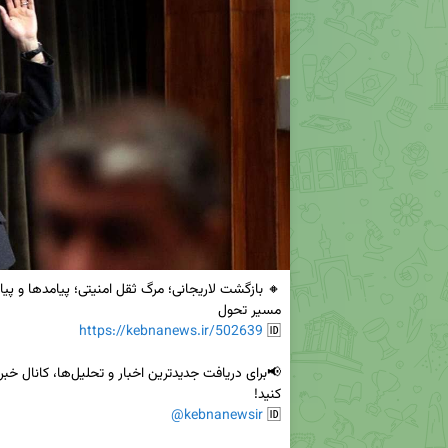
https://kebnanews.ir/502639
🆔 
@kebnanewsir
🆔 