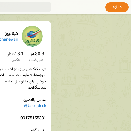
دانلود
کبنانیوز
bnanewsir
30.3هزار
18.1هزار
دنبال‌کننده
عکس
تماس باادمین‌:

@User_desk