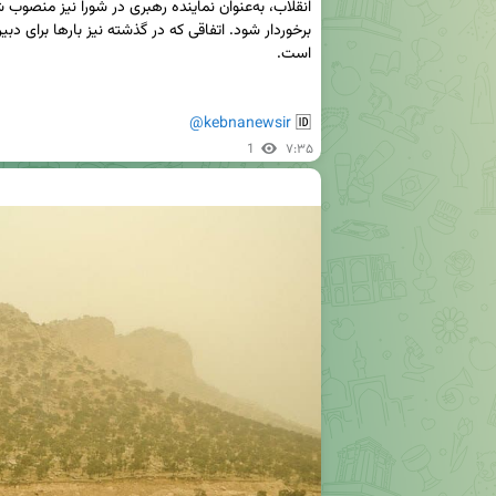
@kebnanewsir
🆔 
1
۷:۳۵