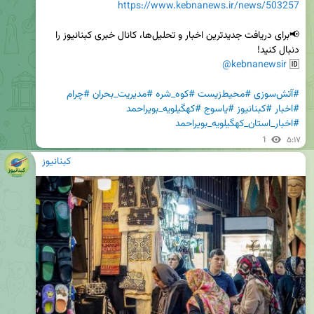
https://www.kebnanews.ir/news/503257
📢برای دریافت جدیدترین اخبار و تحلیل‌ها، کانال خبری کبنانیوز را 
@kebnanewsir
🆔 
#آتش‌سوزی
#محیط‌زیست
#کوه_شره
#مدیریت_بحران
#چرام
#اخبار
#کبنانیوز
#یاسوج
#کهگیلویه_بویراحمد
#اخبار_استان_کهگیلویه_بویراحمد
1
۵:۱۷
کبنانیوز