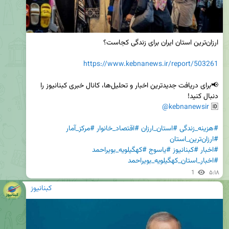
https://www.kebnanews.ir/report/503261
📢برای دریافت جدیدترین اخبار و تحلیل‌ها، کانال خبری کبنانیوز را 
@kebnanewsir
🆔 
#هزینه_زندگی
#استان_ارزان
#اقتصاد_خانوار
#مرکز_آمار
#ارزان‌ترین_استان
#اخبار
#کبنانیوز
#یاسوج
#کهگیلویه_بویراحمد
#اخبار_استان_کهگیلویه_بویراحمد
1
۵:۱۸
کبنانیوز