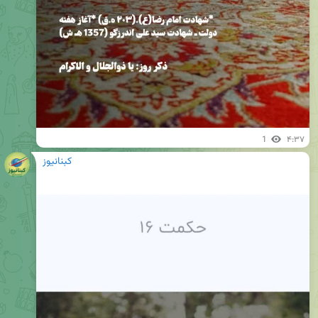
1
۴:۳۷
کبنانیوز