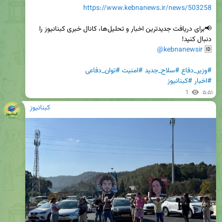
https://www.kebnanews.ir/news/503258
📢برای دریافت جدیدترین اخبار و تحلیل‌ها، کانال خبری کبنانیوز را 
@kebnanewsir
🆔 
#وزیر_دفاع
#سلاح_جدید
#امنیت
#توان_دفاعی
#اخبار
#کبنانیوز
1
۵:۵۱
کبنانیوز