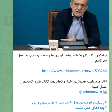
پزشکیان: تا دلتان بخواهد پشت تریبون‌ها وعده می‌دهیم، اما عمل 
https://www.kebnanews.ir/news/503260
📢برای دریافت جدیدترین اخبار و تحلیل‌ها، کانال خبری کبنانیوز را 
@kebnanewsir
🆔 
#پزشکیان
#وعده_و_عمل
#سیاست
#آموزش_و_پرورش
#وعده‌های_عمل_نشده