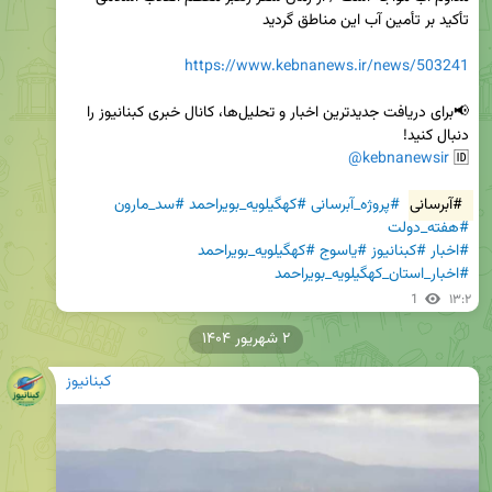
https://www.kebnanews.ir/news/503241
📢برای دریافت جدیدترین اخبار و تحلیل‌ها، کانال خبری کبنانیوز را 
@kebnanewsir
🆔 
#آبرسانی
#پروژه_آبرسانی
#کهگیلویه_بویراحمد
#سد_مارون
#هفته_دولت
#اخبار
#کبنانیوز
#یاسوج
#کهگیلویه_بویراحمد
#اخبار_استان_کهگیلویه_بویراحمد
1
۱۳:۲
۲ شهریور ۱۴۰۴
کبنانیوز