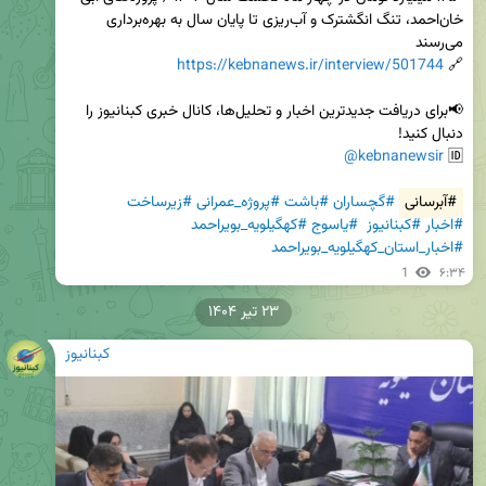
خان‌احمد، تنگ انگشترک و آب‌ریزی تا پایان سال به بهره‌برداری 
https://kebnanews.ir/interview/501744
🔗 
📢برای دریافت جدیدترین اخبار و تحلیل‌ها، کانال خبری کبنانیوز را 
@kebnanewsir
🆔 
#آبرسانی
#گچساران
#باشت
#پروژه_عمرانی
#زیرساخت
#اخبار
#کبنانیوز
#یاسوج
#کهگیلویه_بویراحمد
#اخبار_استان_کهگیلویه_بویراحمد
1
۶:۳۴
۲۳ تیر ۱۴۰۴
کبنانیوز