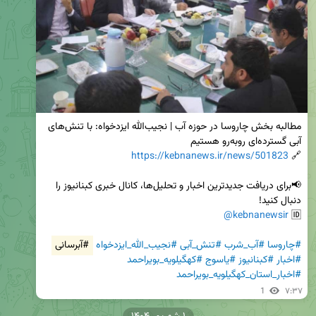
مطالبه بخش چاروسا در حوزه آب | نجیب‌الله ایزدخواه: با تنش‌های 
https://kebnanews.ir/news/501823
🔗 
📢برای دریافت جدیدترین اخبار و تحلیل‌ها، کانال خبری کبنانیوز را 
@kebnanewsir
🆔 
#چاروسا
#آب_شرب
#تنش_آبی
#نجیب_الله_ایزدخواه
#آبرسانی
#اخبار
#کبنانیوز
#یاسوج
#کهگیلویه_بویراحمد
#اخبار_استان_کهگیلویه_بویراحمد
1
۷:۳۷