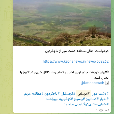
https://www.kebnanews.ir/news/503262
📢برای دریافت جدیدترین اخبار و تحلیل‌ها، کانال خبری کبنانیوز را 
@kebnanewsir
🆔 
#دشت_مور
#آبرسانی
#گچساران
#تاجگردون
#مطالبه_مردم
#اخبار
#کبنانیوز
#یاسوج
#کهگیلویه_بویراحمد
#اخبار_استان_کهگیلویه_بویراحمد
1
۱۰:۹