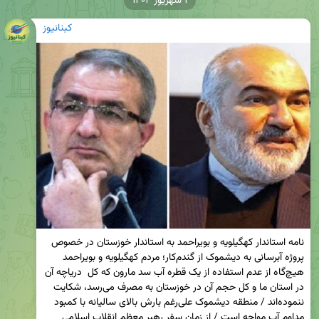
۱ شهریور ۱۴۰۴
کبنانیوز
نامه استاندار کهگیلویه و بویراحمد به استاندار خوزستان در خصوص 
پروژه آبرسانی به دیشموک از گندم‌کار؛ مردم کهگیلویه و بویراحمد 
هیچ‌گاه از عدم استفاده از یک قطره آب سد مارون که کل  دریاچه آن 
در استان ما و کل حجم آن در خوزستان به مصرف می‌رسد، شکایت 
ننموده‌اند / منطقه دیشموک علی‌رغم بارش بالای سالیانه با کمبود 
مداوم آب مواجه است / از زمان سفر رهبر معظم انقلاب اسلامی 