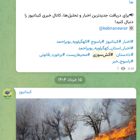
ها
📢برای دریافت جدیدترین اخبار و تحلیل‌ها، کانال خبری کبنانیوز را 
@kebnanewsir
🆔 
#اخبار
#کبنانیوز
#یاسوج
#کهگیلویه_بویراحمد
#اخبار_استان_کهگیلویه_بویراحمد
#دادستان
#آتش‌سوزی
#محیط‌زیست
#برخورد_قانونی
#یاسوج_خبر
1
۸:۱۸
۱۵ خرداد ۱۴۰۴
کبنانیوز