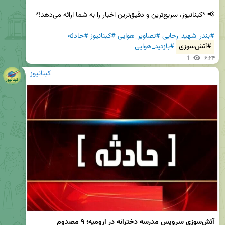
#بندر_شهید_رجایی
#تصاویر_هوایی
#کبنانیوز
#حادثه
#آتش‌سوزی
#بازدید_هوایی
1
۶:۲۴
کبنانیوز
آتش‌سوزی سرویس مدرسه دخترانه در ارومیه؛ ۹ مصدوم