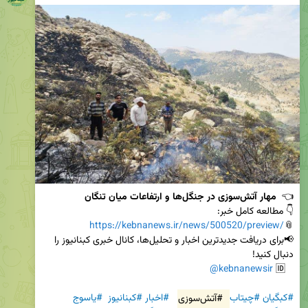
👈  
مهار آتش‌سوزی در جنگل‌ها و ارتفاعات میان تنگان
https://kebnanews.ir/news/500520/preview/
📎
📢برای دریافت جدیدترین اخبار و تحلیل‌ها، کانال خبری کبنانیوز را 
@kebnanewsir
   🆔 
#کبگیان
#چیتاب
#آتش‌سوزی
#اخبار
#کبنانیوز
#یاسوج