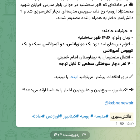
🚑 در حادثه‌ای که ظهر سه‌شنبه در حوالی بلوار مدرس خیابان شهید 
محمدنژاد ارومیه رخ داد، سرویس مدرسه‌ای دچار آتش‌سوزی شد و ۹ 
🔹 
جزئیات حادثه:
- زمان وقوع: 
۱۴:۱۶ ظهر سه‌شنبه
- اعزام نیروهای امدادی: 
یک موتورلانس، دو آمبولانس سبک و یک 
اتوبوس آمبولانس
- انتقال مصدومان به 
بیمارستان امام خمینی
- 
۴ نفر دچار سوختگی سطحی تا قابل توجه
🔗 برای اطلاعات بیشتر، می‌توانید 
اینجا
@kebnanewsir
#آتش‌سوزی
#مدرسه
#ارومیه
#کبنانیوز
#اورژانس
#حادثه
1
۱۵:۲۰
۲۷ اردیبهشت ۱۴۰۴