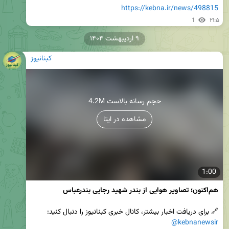
https://kebna.ir/news/498815
1
۲۱:۵
۹ اردیبهشت ۱۴۰۴
کبنانیوز
4.2M حجم رسانه بالاست
مشاهده در ایتا
1:00
هم‌اکنون؛ تصاویر هوایی از بندر شهید رجایی بندرعباس

🔗 برای دریافت اخبار بیشتر، کانال خبری کبنانیوز را دنبال کنید:  

@kebnanewsir