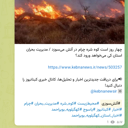
چهار روز است کوه شره چرام در آتش می‌سوزد / مدیریت بحران 
https://www.kebnanews.ir/news/503257
📢برای دریافت جدیدترین اخبار و تحلیل‌ها، کانال خبری کبنانیوز را 
@kebnanewsir
🆔 
#آتش‌سوزی
#محیط‌زیست
#کوه_شره
#مدیریت_بحران
#چرام
#اخبار
#کبنانیوز
#یاسوج
#کهگیلویه_بویراحمد
#اخبار_استان_کهگیلویه_بویراحمد
1
۵:۱۷