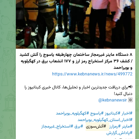
۸ دستگاه ماینر غیرمجاز ساختمان چهارطبقه یاسوج را آتش کشید 
/ کشف ۳۶ مرکز استخراج رمز ارز و ۱۷۷ انشعاب برق در کهگیلویه 
و بویراحمد
https://www.kebnanews.ir/news/499772
📢برای دریافت جدیدترین اخبار و تحلیل‌ها، کانال خبری کبنانیوز را 
@kebnanewsir
🆔 
#اخبار
#کبنانیوز
#یاسوج
#کهگیلویه_بویراحمد
#اخبار_استان_کهگیلویه_بویراحمد
#ماینر
#رمزارز
#آتش‌سوزی
#برق
#استخراج_غیرمجاز
#پاداش_گزارش