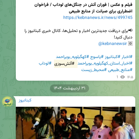
فیلم و عکس | فوران آتش در جنگل‌های لوداب / فراخوان 
اضطراری برای صیانت از منابع طبیعی
https://kebnanews.ir/news/499745
📢برای دریافت جدیدترین اخبار و تحلیل‌ها، کانال خبری کبنانیوز را 
@kebnanewsir
🆔 
#اخبار
#کبنانیوز
#یاسوج
#کهگیلویه_بویراحمد
#اخبار_استان_کهگیلویه_بویراحمد
#آتش‌سوزی
#لوداب
#منابع_طبیعی
#محیط_زیست
1
۱۶:۵
۳۱ اردیبهشت ۱۴۰۴
کبنانیوز