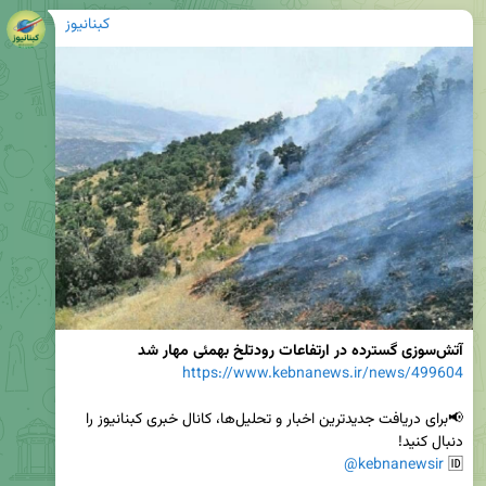
کبنانیوز
آتش‌سوزی گسترده در ارتفاعات رودتلخ بهمئی مهار شد
https://www.kebnanews.ir/news/499604
📢برای دریافت جدیدترین اخبار و تحلیل‌ها، کانال خبری کبنانیوز را 
@kebnanewsir
🆔 