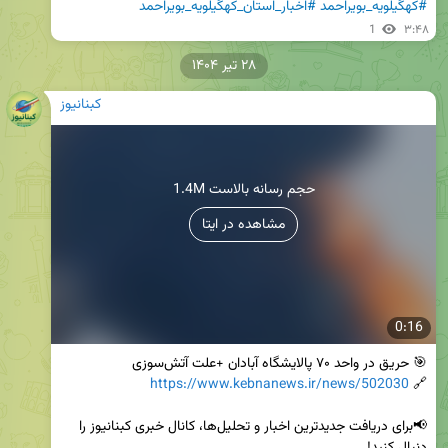
#کهگیلویه_بویراحمد
#اخبار_استان_کهگیلویه_بویراحمد
1
۳:۴۸
۲۸ تیر ۱۴۰۴
کبنانیوز
1.4M حجم رسانه بالاست
مشاهده در ایتا
0:16
https://www.kebnanews.ir/news/502030
🔗 
📢برای دریافت جدیدترین اخبار و تحلیل‌ها، کانال خبری کبنانیوز را 