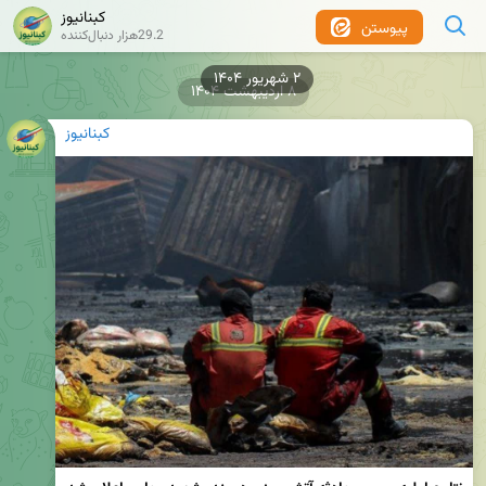
کبنانیوز
پیوستن
29.2هزار دنبال‌کننده
۸ اردیبهشت ۱۴۰۴
کبنانیوز