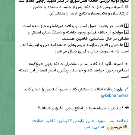
نتایج اولیه بررسی حادثه آتش‌سوزی در بندر شهید رجایی اعلام شد
📄 کمیته بررسی علل حادثه، پس از جلسات متعدد با حضور 
2️⃣ مواردی از خلاف‌اظهاری وجود داشته و دستگاه‌های امنیتی و 
3️⃣ علت‌یابی قطعی نیازمند بررسی‌های همه‌جانبه فنی و آزمایشگاهی 
🔹 کمیته تأکید کرد که با تمامی مقصران حادثه بدون هیچ‌گونه 
اغماض برخورد خواهد شد و خواستار پیگیری اخبار فقط از این کمیته 
🔗 برای دریافت اطلاعات بیشتر، کانال خبری کبنانیوز را دنبال کنید:  

@kebnanewsir
#حادثه_بندر_شهید_رجایی
#ایمنی
#کبنانیوز
#اخبار_حوادث
#آتش‌سوزی
#بندر_عباس