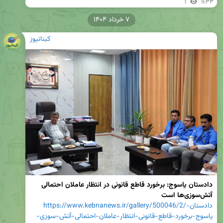
1
۱۱:۳۳
۷ خرداد ۱۴۰۴
کبنانیوز
دادستان یاسوج: برخورد قاطع قانونی در انتظار عاملان احتمالی 
آتش‌سوزی‌ها است
https://www.kebnanews.ir/gallery/500046/2/دادستان-
یاسوج-برخورد-قاطع-قانونی-انتظار-عاملان-احتمالی-آتش-سوزی-