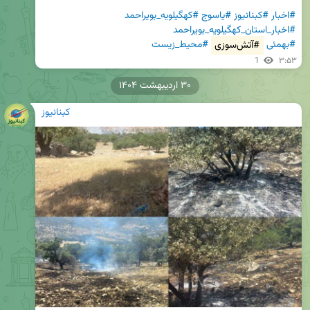
#اخبار
#کبنانیوز
#یاسوج
#کهگیلویه_بویراحمد
#اخبار_استان_کهگیلویه_بویراحمد
#بهمئی
#آتش‌سوزی
#محیط_زیست
1
۳:۵۳
۳۰ اردیبهشت ۱۴۰۴
کبنانیوز