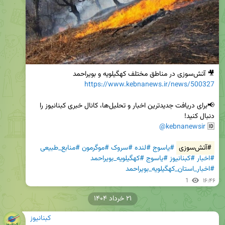
🎥 آتش‌سوزی در مناطق مختلف کهگیلویه و بویراحمد

https://www.kebnanews.ir/news/500327
📢برای دریافت جدیدترین اخبار و تحلیل‌ها، کانال خبری کبنانیوز را 
@kebnanewsir
🆔 
#آتش‌سوزی
#یاسوج
#لنده
#سروک
#موگرمون
#منابع_طبیعی
#اخبار
#کبنانیوز
#یاسوج
#کهگیلویه_بویراحمد
#اخبار_استان_کهگیلویه_بویراحمد
1
۱۶:۴۶
۲۱ خرداد ۱۴۰۴
کبنانیوز