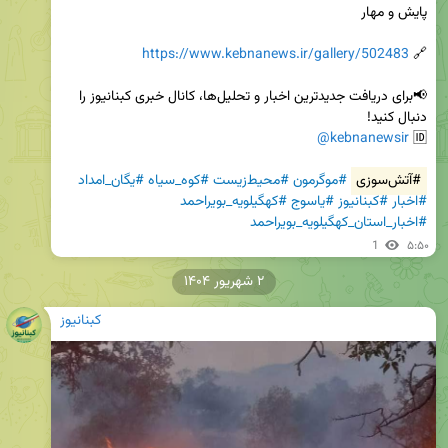
https://www.kebnanews.ir/gallery/502483
🔗 
📢برای دریافت جدیدترین اخبار و تحلیل‌ها، کانال خبری کبنانیوز را 
@kebnanewsir
🆔 
#آتش‌سوزی
#موگرمون
#محیط‌زیست
#کوه_سیاه
#یگان_امداد
#اخبار
#کبنانیوز
#یاسوج
#کهگیلویه_بویراحمد
#اخبار_استان_کهگیلویه_بویراحمد
1
۵:۵۰
۲ شهریور ۱۴۰۴
کبنانیوز