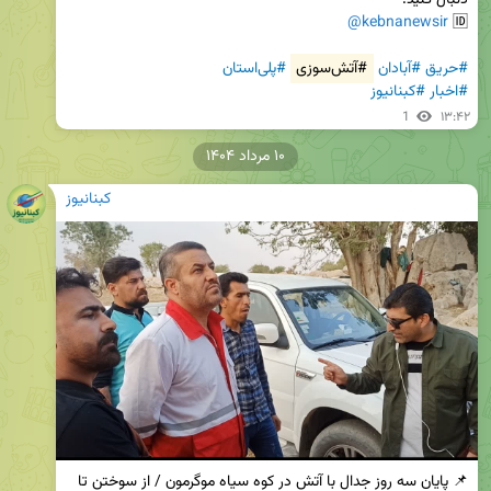
@kebnanewsir
🆔 
#حریق
#آبادان
#آتش‌سوزی
#پلی‌استان
#اخبار
#کبنانیوز
1
۱۳:۴۲
۱۰ مرداد ۱۴۰۴
کبنانیوز
📌 پایان سه روز جدال با آتش در کوه سیاه موگرمون / از سوختن تا 