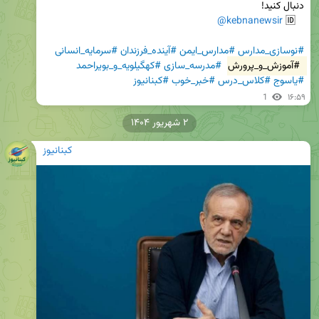
@kebnanewsir
   🆔 
#نوسازی_مدارس
#مدارس_ایمن
#آینده_فرزندان
#سرمایه_انسانی
#آموزش_و_پرورش
#مدرسه_سازی
#کهگیلویه_و_بویراحمد
#یاسوج
#کلاس_درس
#خبر_خوب
#کبنانیوز
1
۱۶:۵۹
۲ شهریور ۱۴۰۴
کبنانیوز