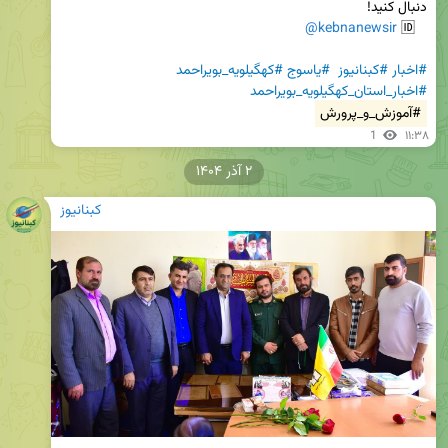
@kebnanewsir
   🆔 
#اخبار
#کبنانیوز
#یاسوج
#کهگیلویه_بویراحمد
#اخبار_استان_کهگیلویه_بویراحمد
#آموزش_و_پرورش
1
۱۱:۳۸
۲ آذر ۱۴۰۴
کبنانیوز