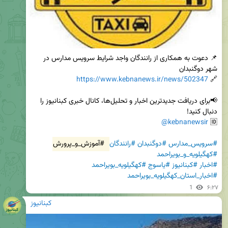
📌 دعوت به همکاری از رانندگان واجد شرایط سرویس مدارس در 
https://www.kebnanews.ir/news/502347
🔗 
📢برای دریافت جدیدترین اخبار و تحلیل‌ها، کانال خبری کبنانیوز را 
@kebnanewsir
🆔 
#سرویس_مدارس
#دوگنبدان
#رانندگان
#آموزش_و_پرورش
#کهگیلویه_و_بویراحمد
#اخبار
#کبنانیوز
#یاسوج
#کهگیلویه_بویراحمد
#اخبار_استان_کهگیلویه_بویراحمد
1
۶:۲۷
کبنانیوز