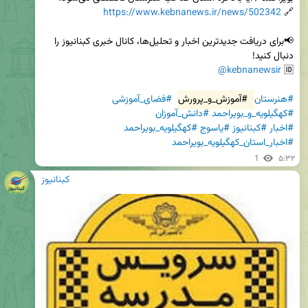
https://www.kebnanews.ir/news/502342
🔗 
📢برای دریافت جدیدترین اخبار و تحلیل‌ها، کانال خبری کبنانیوز را 
@kebnanewsir
🆔 
#هنرستان
#آموزش_و_پرورش
#فضای_آموزشی
#کهگیلویه_و_بویراحمد
#دانش_آموزان
#اخبار
#کبنانیوز
#یاسوج
#کهگیلویه_بویراحمد
#اخبار_استان_کهگیلویه_بویراحمد
1
۵:۳۲
کبنانیوز