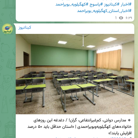
#اخبار
#کبنانیوز
#یاسوج
#کهگیلویه_بویراحمد
#اخبار_استان_کهگیلویه_بویراحمد
1
۶:۲۹
کبنانیوز
🔹 مدارس دولتی، کم‌غیرانتفاعی، گران! / دغدغه این روزهای 
خانواده‌های کهگیلویه‌وبویراحمدی | «استان حداقل باید ۵۰ درصد 