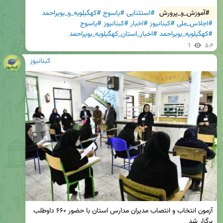
#آموزش_و_پرورش
#استثنایی
#یاسوج
#کهگیلویه_و_بویراحمد
#اجلاس_ملی
#کبنانیوز
#اخبار
#کبنانیوز
#یاسوج
#کهگیلویه_بویراحمد
#اخبار_استان_کهگیلویه_بویراحمد
1
۵:۴
کبنانیوز
آزمون انتخاب و انتصاب مدیران مدارس استان با حضور ۶۶۰ داوطلب 