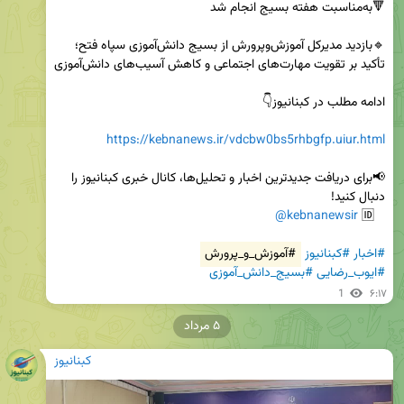
🔹️بازدید مدیرکل آموزش‌وپرورش از بسیج دانش‌آموزی سپاه فتح؛ 
https://kebnanews.ir/vdcbw0bs5rhbgfp.uiur.html
📢برای دریافت جدیدترین اخبار و تحلیل‌ها، کانال خبری کبنانیوز را 
@kebnanewsir
   🆔 
#اخبار
#کبنانیوز
#آموزش_و_پرورش
#ایوب_رضایی
#بسیج_دانش_آموزی
1
۶:۱۷
۵ مرداد
کبنانیوز