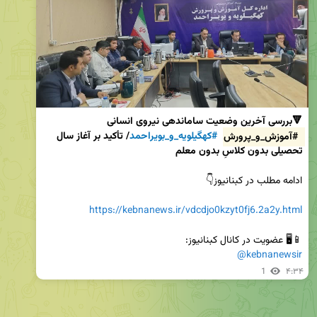
🔻بررسی آخرین وضعیت ساماندهی نیروی انسانی 
#آموزش_و_پرورش
#کهگیلویه_و_بویراحمد
/ تأکید بر آغاز سال 
تحصیلی بدون کلاسِ بدون معلم
https://kebnanews.ir/vdcdjo0kzyt0fj6.2a2y.html
📱🖥 عضویت در کانال کبنانیوز:

@kebnanewsir
1
۴:۳۴