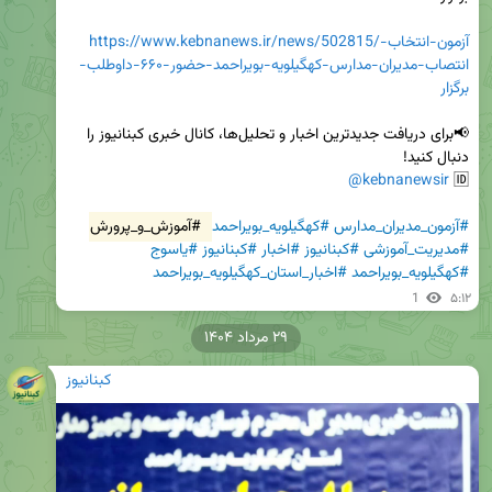
https://www.kebnanews.ir/news/502815/آزمون-انتخاب-
انتصاب-مدیران-مدارس-کهگیلویه-بویراحمد-حضور-۶۶۰-داوطلب-
برگزار
📢برای دریافت جدیدترین اخبار و تحلیل‌ها، کانال خبری کبنانیوز را 
@kebnanewsir
🆔 
#آزمون_مدیران_مدارس
#کهگیلویه_بویراحمد
#آموزش_و_پرورش
#مدیریت_آموزشی
#کبنانیوز
#اخبار
#کبنانیوز
#یاسوج
#کهگیلویه_بویراحمد
#اخبار_استان_کهگیلویه_بویراحمد
1
۵:۱۲
۲۹ مرداد ۱۴۰۴
کبنانیوز