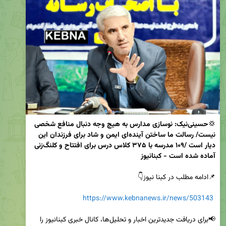
💢
حسینی‌نیک: نوسازی مدارس به هیچ وجه دنبال منافع شخصی 
نیست/ رسالت ما ساختن آینده‌ای ایمن و شاد برای فرزندان این 
دیار است /۱۰۹ مدرسه با ۳۷۵ کلاس درس برای افتتاح و کلنگ‌زنی 
آماده شده است - کبنانیوز
https://www.kebnanews.ir/news/503143
📢برای دریافت جدیدترین اخبار و تحلیل‌ها، کانال خبری کبنانیوز را 