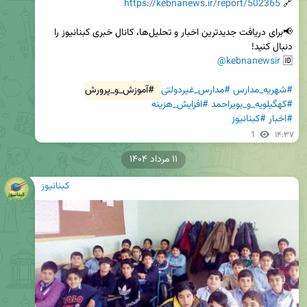
https://kebnanews.ir/report/502365
🔗 
📢برای دریافت جدیدترین اخبار و تحلیل‌ها، کانال خبری کبنانیوز را 
@kebnanewsir
🆔 
#شهریه_مدارس
#مدارس_غیردولتی
#آموزش_و_پرورش
#کهگیلویه_و_بویراحمد
#افزایش_هزینه
#اخبار
#کبنانیوز
1
۱۴:۳۷
۱۱ مرداد ۱۴۰۴
کبنانیوز