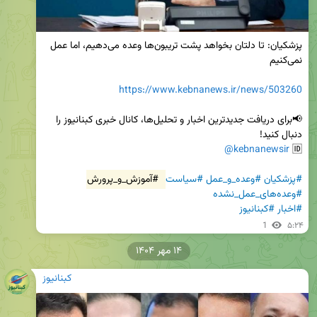
پزشکیان: تا دلتان بخواهد پشت تریبون‌ها وعده می‌دهیم، اما عمل 
https://www.kebnanews.ir/news/503260
📢برای دریافت جدیدترین اخبار و تحلیل‌ها، کانال خبری کبنانیوز را 
@kebnanewsir
🆔 
#پزشکیان
#وعده_و_عمل
#سیاست
#آموزش_و_پرورش
#وعده‌های_عمل_نشده
#اخبار
#کبنانیوز
1
۵:۲۴
۱۴ مهر ۱۴۰۴
کبنانیوز