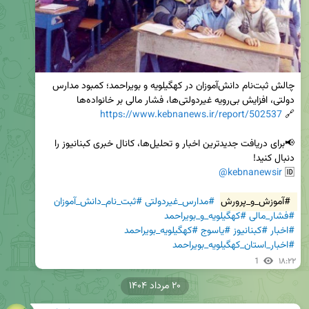
چالش ثبت‌نام دانش‌آموزان در کهگیلویه و بویراحمد؛ کمبود مدارس 
https://www.kebnanews.ir/report/502537
🔗 
📢برای دریافت جدیدترین اخبار و تحلیل‌ها، کانال خبری کبنانیوز را 
@kebnanewsir
🆔 
#آموزش_و_پرورش
#مدارس_غیردولتی
#ثبت_نام_دانش_آموزان
#فشار_مالی
#کهگیلویه_و_بویراحمد
#اخبار
#کبنانیوز
#یاسوج
#کهگیلویه_بویراحمد
#اخبار_استان_کهگیلویه_بویراحمد
1
۱۸:۲۲
۲۰ مرداد ۱۴۰۴