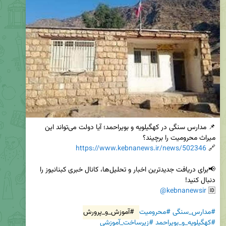
📌 مدارس سنگی در کهگیلویه و بویراحمد؛ آیا دولت می‌تواند این 
https://www.kebnanews.ir/news/502346
🔗 
📢برای دریافت جدیدترین اخبار و تحلیل‌ها، کانال خبری کبنانیوز را 
@kebnanewsir
🆔 
#مدارس_سنگی
#محرومیت
#آموزش_و_پرورش
#کهگیلویه_و_بویراحمد
#زیرساخت_آموزشی