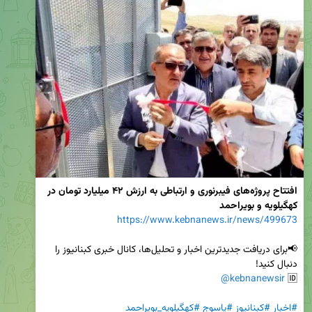
افتتاح پروژه‌های فیبرنوری و ارتباطی به ارزش ۴۲ میلیارد تومان در 
کهگیلویه و بویراحمد
https://www.kebnanews.ir/news/499673
📢برای دریافت جدیدترین اخبار و تحلیل‌ها، کانال خبری کبنانیوز را 
@kebnanewsir
🆔 
#اخبار
#کبنانیوز
#یاسوج
#کهگیلویه_بویراحمد