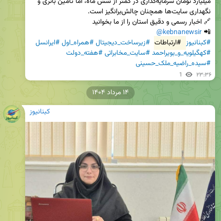
میلیارد تومان سرمایه‌گذاری در کمتر از شش ماه، اما تأمین باتری و 
@kebnanewsir
📲 
#کبنانیوز
#ارتباطات
#زیرساخت_دیجیتال
#همراه_اول
#ایرانسل
#کهگیلویه_و_بویراحمد
#سایت_مخابراتی
#هفته_دولت
#سیده_راضیه_ملک_حسینی
1
۲۳:۳۶
۱۴ مرداد ۱۴۰۴
کبنانیوز