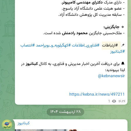
- دارای مدرک 
دکترای مهندسی کامپیوتر
🔹 
جایگزینی:
- ملک‌حسینی جایگزین 
محمود رادمنش
📌 
#ارتباطات
#فناوری_اطلاعات
#کهگیلویه_و_بویراحمد
#انتصاب
#کبنانیوز
🔔 برای دریافت آخرین اخبار مدیریتی و فناوری، به کانال 
کبنانیوز
 در 
ایتا بپیوندید:  

@kebnanewsir
https://kebna.ir/news/497211
1
۱۶:۲۶
۲۸ اردیبهشت ۱۴۰۴
کبنانیوز