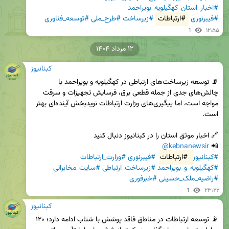
#اخبار_استان_کهگیلویه_بویراحمد
#فیبرنوری
#ارتباطات
#زیرساخت
#طرح_ملی
#توسعه_فناوری
1
۱۲:۵۵
۱۲ مرداد ۱۴۰۴
کبنانیوز
📡 توسعه زیرساخت‌های ارتباطی در کهگیلویه و بویراحمد با 
چالش‌های جدی از جمله قطعی برق، فرسایش تجهیزات و سرقت 
مواجه است، اما پیگیری‌های وزارت ارتباطات نویدبخش آینده‌ای بهتر 
@kebnanewsir
📲 
#کبنانیوز
#ارتباطات
#فیبرنوری
#وزارت_ارتباطات
#کهگیلویه_و_بویراحمد
#زیرساخت_ارتباطی
#سایت_مخابراتی
#راضیه_ملک_حسینی
#خبرفوری
1
۲۳:۲۲
کبنانیوز
📡 توسعه ارتباطات در مناطق فاقد پوشش با شتاب ادامه دارد؛ ۱۲۰ 