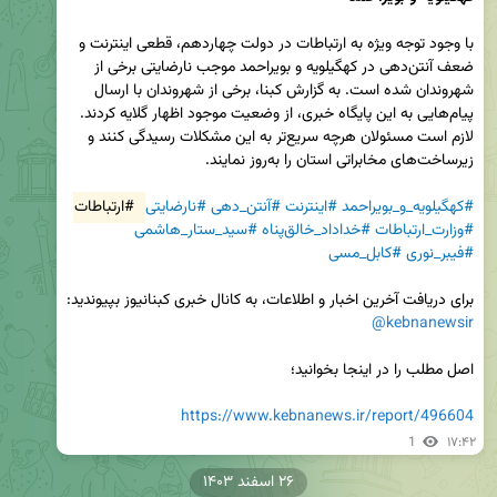
با وجود توجه ویژه به ارتباطات در دولت چهاردهم، قطعی اینترنت و 
ضعف آنتن‌دهی در کهگیلویه و بویراحمد موجب نارضایتی برخی از 
شهروندان شده است. به گزارش کبنا، برخی از شهروندان با ارسال 
پیام‌هایی به این پایگاه خبری، از وضعیت موجود اظهار گلایه کردند. 
لازم است مسئولان هرچه سریع‌تر به این مشکلات رسیدگی کنند و 
#کهگیلویه_و_بویراحمد
#اینترنت
#آنتن_دهی
#نارضایتی
#ارتباطات
#وزارت_ارتباطات
#خداداد_خالق‌پناه
#سید_ستار_هاشمی
#فیبر_نوری
#کابل_مسی
برای دریافت آخرین اخبار و اطلاعات، به کانال خبری کبنانیوز بپیوندید: 
@kebnanewsir
https://www.kebnanews.ir/report/496604
1
۱۷:۴۲
۲۶ اسفند ۱۴۰۳