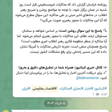
روزنامه خراسان گزارش داد که مذاکرات غیرمستقیمی قرار است روز 
شنبه در عمان برگزار شود. با توجه به مواضع روشن و صریح رهبر 
انقلاب در ماه‌های اخیر مبنی بر نفی مذاکره، این سوال مطرح می‌شود 
🔍 
پاسخ به این سوال روشن است:
 بر اساس شواهد و سخنان 
مسئولان ارشد نظام، این مذاکرات با مجوز رهبری انجام می‌شود. اما 
آیا مذاکره از منظر منظومه فکری رهبر انقلاب امری مطلوب است؟ 
پاسخ همچنان منفی است. تجربه تاریخی مذاکرات با آمریکا نشان 
📣 
کانال خبری کبنانیوز؛ همراه شما در تحلیل‌های دقیق و به‌روز!
🔗 برای دریافت آخرین اخبار و تحلیل‌ها، ما را در پیام‌رسان ایتا دنبال 
کنید: 
@kebnanewsir
#کبنانیوز
#اخبار
#تحلیل
#مذاکرات
#اقتصاد_مقاومتی
#ایران
1
۵:۵۴
۵ خرداد ۱۴۰۴