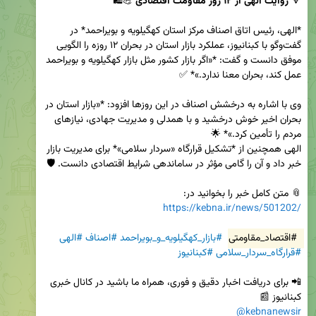
🔻 
روایت الهی از ۱۲ روز مقاومت اقتصادی
*الهی، رئیس اتاق اصناف مرکز استان کهگیلویه و بویراحمد* در 
گفت‌وگو با کبنانیوز، عملکرد بازار استان در بحران ۱۲ روزه را الگویی 
موفق دانست و گفت: *«اگر بازار کشور مثل بازار کهگیلویه و بویراحمد 
وی با اشاره به درخشش اصناف در این روزها افزود: *«بازار استان در 
بحران اخیر خوش درخشید و با همدلی و مدیریت جهادی، نیازهای 
الهی همچنین از *تشکیل قرارگاه «سردار سلامی»* برای مدیریت بازار 
📎 متن کامل خبر را بخوانید در:  

https://kebna.ir/news/501202/
#اقتصاد_مقاومتی
#بازار_کهگیلویه_و_بویراحمد
#اصناف
#الهی
#قرارگاه_سردار_سلامی
#کبنانیوز
📲 برای دریافت اخبار دقیق و فوری، همراه ما باشید در کانال خبری 
کبنانیوز 📰  

@kebnanewsir