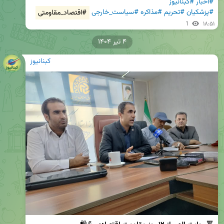
#اخبار
#کبنانیوز
#پزشکیان
#تحریم
#مذاکره
#سیاست_خارجی
#اقتصاد_مقاومتی
1
۱۸:۵۱
۴ تیر ۱۴۰۴
کبنانیوز