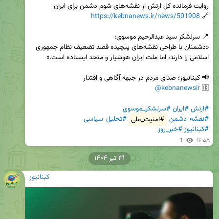
https://kebnanews.ir/news/501908
🔗 
«دشمنان با طراحی نقشه‌های پیچیده قصد تضعیف نظام جمهوری 
@kebnanewsir
🆔 
#ارتش
#ایران
#سرلشکر_موسوی
#نقشه_دشمن
#امنیت_ملی
#تحلیل_سیاسی
#کبنانیوز
#خبر_روز
1
۱۶:۵۵
۳۱ تیر ۱۴۰۴
کبنانیوز