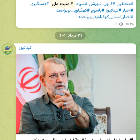
#منافقین
#کانون_شورشی
#سپاه
#امنیت_ملی
#دستگیری
#اخبار
#کبنانیوز
#یاسوج
#کهگیلویه_بویراحمد
#اخبار_استان_کهگیلویه_بویراحمد
1
۱۵:۲۸
۳۱ مرداد ۱۴۰۴
کبنانیوز