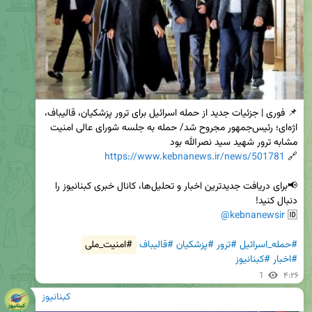
📌 فوری | جزئیات جدید از حمله اسرائیل برای ترور پزشکیان، قالیباف، 
اژه‌ای؛ رئیس‌جمهور مجروح شد/ حمله به جلسه شورای عالی امنیت 
https://www.kebnanews.ir/news/501781
🔗 
📢برای دریافت جدیدترین اخبار و تحلیل‌ها، کانال خبری کبنانیوز را 
@kebnanewsir
🆔 
#حمله_اسرائیل
#ترور
#پزشکیان
#قالیباف
#امنیت_ملی
#اخبار
#کبنانیوز
1
۴:۲۶
کبنانیوز