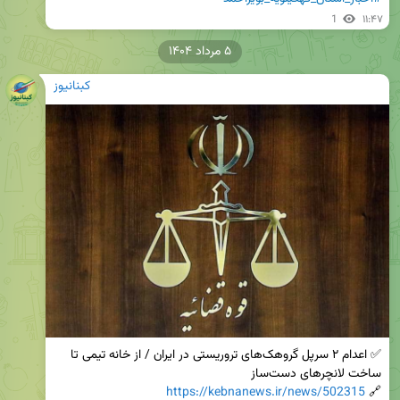
1
۱۱:۴۷
۵ مرداد ۱۴۰۴
کبنانیوز
✅ اعدام ۲ سرپل گروهک‌های تروریستی در ایران / از خانه تیمی تا 
https://kebnanews.ir/news/502315
🔗 