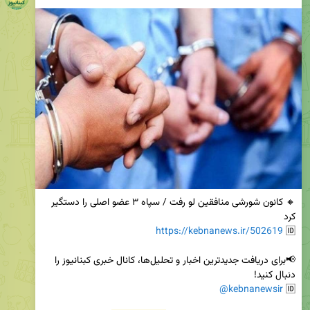
🔸 کانون شورشی منافقین لو رفت / سپاه ۳ عضو اصلی را دستگیر 
https://kebnanews.ir/502619
🆔 
📢برای دریافت جدیدترین اخبار و تحلیل‌ها، کانال خبری کبنانیوز را 
@kebnanewsir
🆔 