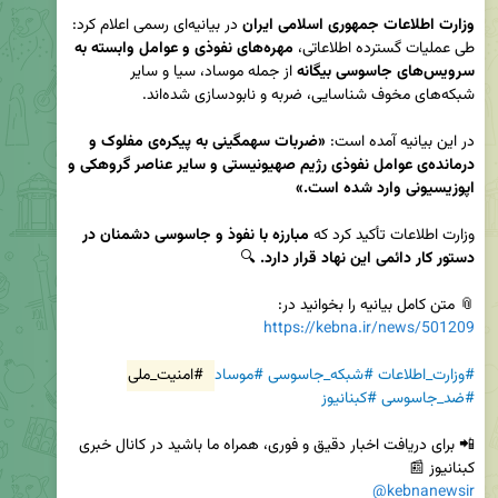
وزارت اطلاعات جمهوری اسلامی ایران
 در بیانیه‌ای رسمی اعلام کرد: 
طی عملیات گسترده اطلاعاتی،
 مهره‌های نفوذی و عوامل وابسته به 
سرویس‌های جاسوسی بیگانه
 از جمله موساد، سیا و سایر 
در این بیانیه آمده است: 
«ضربات سهمگینی به پیکره‌ی مفلوک و 
درمانده‌ی عوامل نفوذی رژیم صهیونیستی و سایر عناصر گروهکی و 
اپوزیسیونی وارد شده است.»  
وزارت اطلاعات تأکید کرد که 
مبارزه با نفوذ و جاسوسی دشمنان در 
دستور کار دائمی این نهاد قرار دارد.
📎 متن کامل بیانیه را بخوانید در:  

https://kebna.ir/news/501209
#وزارت_اطلاعات
#شبکه_جاسوسی
#موساد
#امنیت_ملی
#ضد_جاسوسی
#کبنانیوز
📲 برای دریافت اخبار دقیق و فوری، همراه ما باشید در کانال خبری 
کبنانیوز 📰  

@kebnanewsir