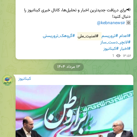
📢برای دریافت جدیدترین اخبار و تحلیل‌ها، کانال خبری کبنانیوز را 
@kebnanewsir
🆔 
#اعدام
#تروریسم
#امنیت_ملی
#گروهک_تروریستی
#لانچر_دست_ساز
#اخبار
#کبنانیوز
1
۱۳:۵۶
۱۳ مرداد ۱۴۰۴
کبنانیوز