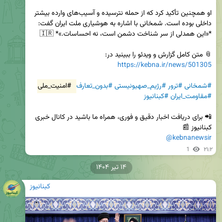
او همچنین تأکید کرد که از حمله نترسیده و آسیب‌های وارده بیشتر 
داخلی بوده است. شمخانی با اشاره به هوشیاری ملت ایران گفت: 
📎 متن کامل گزارش و ویدئو را ببینید در:  

https://kebna.ir/news/501305
#شمخانی
#ترور
#رژیم_صهیونیستی
#بدون_تعارف
#امنیت_ملی
#مقاومت_ایران
#کبنانیوز
📲 برای دریافت اخبار دقیق و فوری، همراه ما باشید در کانال خبری 
کبنانیوز 📰  

@kebnanewsir
1
۲۱:۲
۱۴ تیر ۱۴۰۴
کبنانیوز