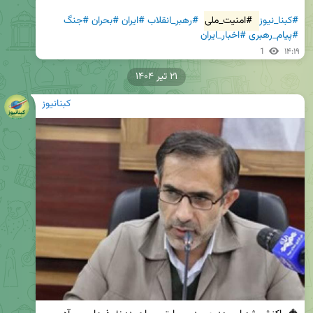
#کبنا_نیوز
#امنیت_ملی
#رهبر_انقلاب
#ایران
#بحران
#جنگ
#پیام_رهبری
#اخبار_ایران
1
۱۴:۱۹
۲۱ تیر ۱۴۰۴
کبنانیوز