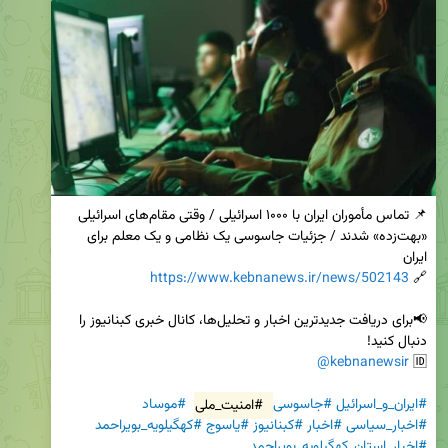
📌 تماس مأموران ایران با ۱۰۰۰ اسرائیلی / وقتی مقام‌های اسرائیلی 
«بهت‌زده» شدند / جزئیات جاسوسی یک نظامی و یک معلم برای 
https://www.kebnanews.ir/news/502143
🔗 
📢برای دریافت جدیدترین اخبار و تحلیل‌ها، کانال خبری کبنانیوز را 
@kebnanewsir
🆔 
#ایران_و_اسرائیل
#جاسوسی
#امنیت_ملی
#موساد
#اخبار_سیاسی
#اخبار
#کبنانیوز
#یاسوج
#کهگیلویه_بویراحمد
#اخبار_استان_کهگیلویه_بویراحمد