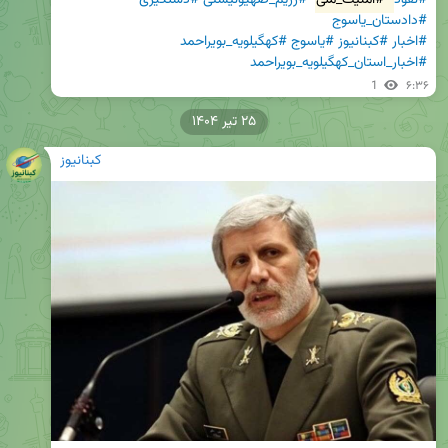
#دادستان_یاسوج
#اخبار
#کبنانیوز
#یاسوج
#کهگیلویه_بویراحمد
#اخبار_استان_کهگیلویه_بویراحمد
1
۶:۳۶
۲۵ تیر ۱۴۰۴
کبنانیوز