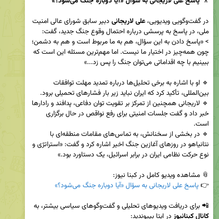
🎥 
پاسخ علی لاریجانی به سؤال «آیا دوباره جنگ می‌شود؟»
در گفت‌وگویی ویدیویی، 
علی لاریجانی
 دبیر سابق شورای عالی امنیت 
> «پاسخ دادن به این سؤال، هم به ما مربوط است و هم به دشمن؛ 
چون همه‌چیز در اختیار ما نیست. اما مهم‌ترین مسئله این است که 
🔹 او با اشاره به برخی تحلیل‌ها درباره تمدید مهلت توافقات 
🔹 لاریجانی همچنین از تمرکز بر تقویت توان دفاعی، پدافند و رادارها 
خبر داد و گفت جلسات امنیتی برای رفع نواقص در حال برگزاری 
🔹 در بخشی از سخنانش، به تماس‌های مقامات منطقه‌ای با 
نتانیاهو در روزهای آغازین جنگ اخیر اشاره کرد و گفت: «استراتژی و 
👉 
پاسخ علی لاریجانی به سؤال «آیا دوباره جنگ می‌شود؟»
📲 برای دریافت ویدیوهای تحلیلی و گفت‌وگوهای سیاسی بیشتر، به 
کانال کبنانیوز
 در ایتا بپیوندید:  
