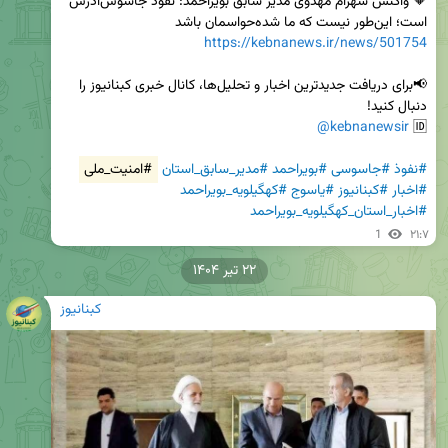
🔶 واکنش شهرا‌م مهدوی مدیر سابق بویراحمد: نفوذ جاسوس‌آدرس 
است؛ این‌طور نیست که ما شده‌حواسمان باشد

https://kebnanews.ir/news/501754
📢برای دریافت جدیدترین اخبار و تحلیل‌ها، کانال خبری کبنانیوز را 
@kebnanewsir
🆔 
#نفوذ
#جاسوسی
#بویراحمد
#مدیر_سابق_استان
#امنیت_ملی
#اخبار
#کبنانیوز
#یاسوج
#کهگیلویه_بویراحمد
#اخبار_استان_کهگیلویه_بویراحمد
1
۲۱:۷
۲۲ تیر ۱۴۰۴
کبنانیوز