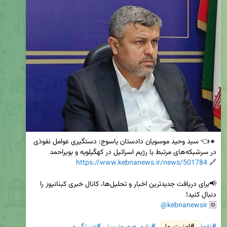
🔸👈 سید وحید موسویان دادستان یاسوج: دستگیری عوامل نفوذی 
https://www.kebnanews.ir/news/501784
🔗 
📢برای دریافت جدیدترین اخبار و تحلیل‌ها، کانال خبری کبنانیوز را 
@kebnanewsir
🆔 
#نفوذ
#امنیت_ملی
#رژیم_صهیونیستی
#دستگیری