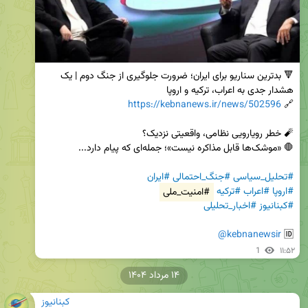
🔻 بدترین سناریو برای ایران؛ ضرورت جلوگیری از جنگ دوم | یک 
https://kebnanews.ir/news/502596
🔗 
#تحلیل_سیاسی
#جنگ_احتمالی
#ایران
#اروپا
#اعراب
#ترکیه
#امنیت_ملی
#کبنانیوز
#اخبار_تحلیلی
@kebnanewsir
🆔 
1
۱۱:۵۲
۱۴ مرداد ۱۴۰۴
کبنانیوز