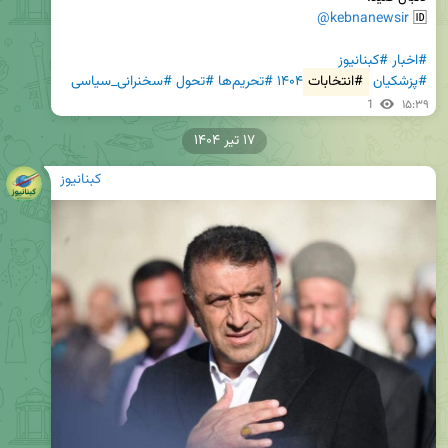
@kebnanewsir
🆔 
#اخبار
#کبنانیوز
#پزشکیان
#انتخابات
۱۴۰۴
#تحریم‌ها
#تحول
#سخنرانی_سیاسی
1
۱۵:۳۹
۱۷ تیر ۱۴۰۴
کبنانیوز