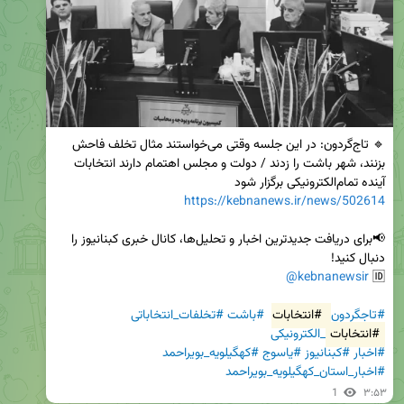
🔹 تاج‌گردون: در این جلسه وقتی می‌خواستند مثال تخلف فاحش 
بزنند، شهر باشت را زدند / دولت و مجلس اهتمام دارند انتخابات 
آینده تمام‌الکترونیکی برگزار شود

https://kebnanews.ir/news/502614
📢برای دریافت جدیدترین اخبار و تحلیل‌ها، کانال خبری کبنانیوز را 
@kebnanewsir
🆔 
#تاجگردون
#انتخابات
#باشت
#تخلفات_انتخاباتی
#انتخابات
_الکترونیکی
#اخبار
#کبنانیوز
#یاسوج
#کهگیلویه_بویراحمد
#اخبار_استان_کهگیلویه_بویراحمد
1
۳:۵۳