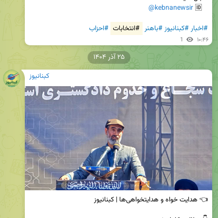
@kebnanewsir
   🆔 
#اخبار
#کبنانیوز
#باهنر
#انتخابات
#احزاب
1
۱۰:۴۶
۲۵ آذر ۱۴۰۴
کبنانیوز