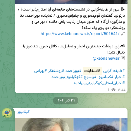
📝 عبور از طایفه‌گرایی در نشست‌های طایفه‌ای آیا امکان‌پذیر است؟ / 
بازتولید گفتمان قوم‌محوری و جغرافیامحوری / نماینده بویراحمد، دنا 
و مارگون؛ آن‌گاه که هنوز میدان رقابت باقی مانده / بهرامی و 
https://www.kebnanews.ir/report/501641/
🔗 
📢برای دریافت جدیدترین اخبار و تحلیل‌ها، کانال خبری کبنانیوز را 
@kebnanewsir
🆔 
#طایفه_گرایی
#انتخابات
#بویراحمد
#روشنفکر
#بهرامی
#اخبار
#کبنانیوز
#یاسوج
#کهگیلویه_بویراحمد
#اخبار_استان_کهگیلویه_بویراحمد
1
۱۹:۵۵
۲۹ تیر ۱۴۰۴
کبنانیوز