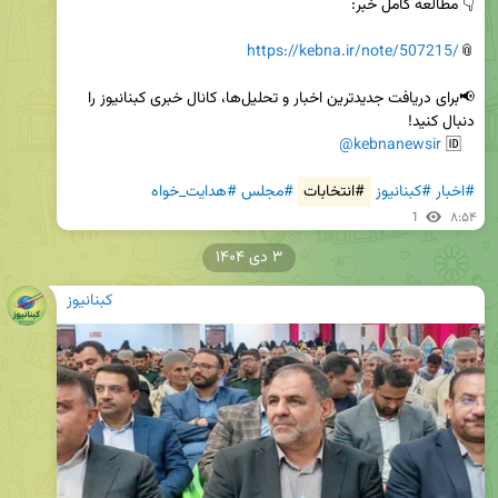
https://kebna.ir/note/507215/
📎
📢برای دریافت جدیدترین اخبار و تحلیل‌ها، کانال خبری کبنانیوز را 
@kebnanewsir
   🆔 
#اخبار
#کبنانیوز
#انتخابات
#مجلس
#هدایت_خواه
1
۸:۵۴
۳ دی ۱۴۰۴
کبنانیوز