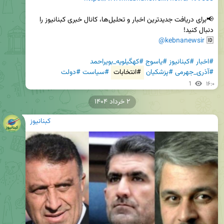
📢برای دریافت جدیدترین اخبار و تحلیل‌ها، کانال خبری کبنانیوز را 
@kebnanewsir
🆔 
#اخبار
#کبنانیوز
#یاسوج
#کهگیلویه_بویراحمد
#آذری_جهرمی
#پزشکیان
#انتخابات
#سیاست
#دولت
1
۱۶:۰
۲ خرداد ۱۴۰۴
کبنانیوز