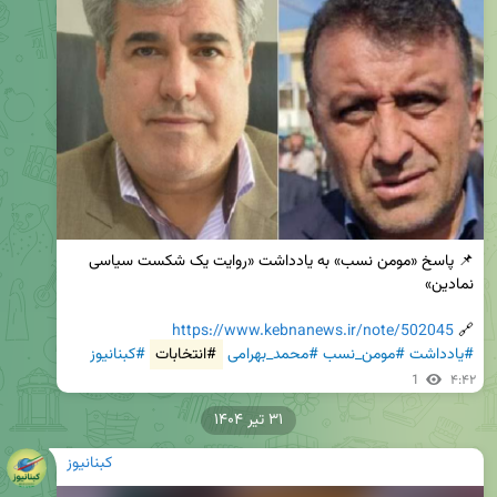
📌 پاسخ «مومن نسب» به یادداشت «روایت یک شکست سیاسی 
https://www.kebnanews.ir/note/502045
🔗 
#یادداشت
#مومن_نسب
#محمد_بهرامی
#انتخابات
#کبنانیوز
1
۴:۴۲
۳۱ تیر ۱۴۰۴
کبنانیوز