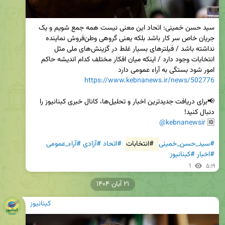
سید حسن خمینی: اتحاد این معنی نیست همه جمع شویم و یک 
جریان خاص سر کار باشد بلکه یعنی گروهی وطن‌فروش نماینده 
نداشته باشد / فیلترهای بسیار غلط در گزینش‌های ملی مثل 
انتخابات وجود دارد / اینکه میان افکار مختلف کدام اندیشه حاکم 
امور شود بستگی به آراء عمومی دارد

https://www.kebnanews.ir/news/502776
📢برای دریافت جدیدترین اخبار و تحلیل‌ها، کانال خبری کبنانیوز را 
@kebnanewsir
🆔 
#سید_حسن_خمینی
#انتخابات
#اتحاد
#آزادی
#آراء_عمومی
#اخبار
#کبنانیوز
1
۵:۱۹
۲۱ آبان ۱۴۰۴
کبنانیوز