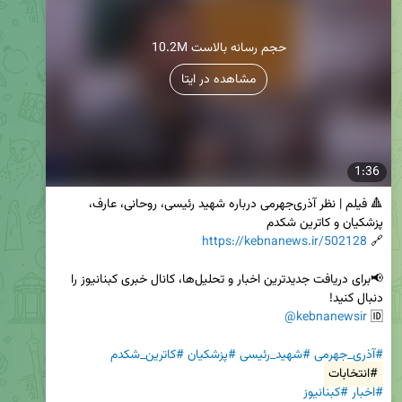
10.2M حجم رسانه بالاست
مشاهده در ایتا
1:36
🔺 فیلم | نظر آذری‌جهرمی درباره شهید رئیسی، روحانی، عارف، 
https://kebnanews.ir/502128
🔗 
📢برای دریافت جدیدترین اخبار و تحلیل‌ها، کانال خبری کبنانیوز را 
@kebnanewsir
🆔 
#آذری_جهرمی
#شهید_رئیسی
#پزشکیان
#کاترین_شکدم
#انتخابات
#اخبار
#کبنانیوز