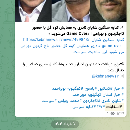
📌 
کنایه سنگین شایان نادری به همایش کوه گل با حضور 
تاجگردون و بهرامی | «Game Over می‌شوید!»
https://kebnanews.ir/news/499843/کنایه-سنگین-شایان-
نادری-همایش-کوه-گل-حضور-تاج-گردون-بهرامی-game-over-
می-شوید-این-ماهیت-سیاست
📢برای دریافت جدیدترین اخبار و تحلیل‌ها، کانال خبری کبنانیوز را 
@kebnanewsir
🆔 
#اخبار
#کبنانیوز
#یاسوج
#کهگیلویه_بویراحمد
#اخبار_استان_کهگیلویه_بویراحمد
#شایان_نادری
#تاجگردون
#محمد_بهرامی
#سیاست
#انتخابات
۱۴۰۴
#کنایه_سیاسی
1
۱۲:۳۹
۷ خرداد ۱۴۰۴