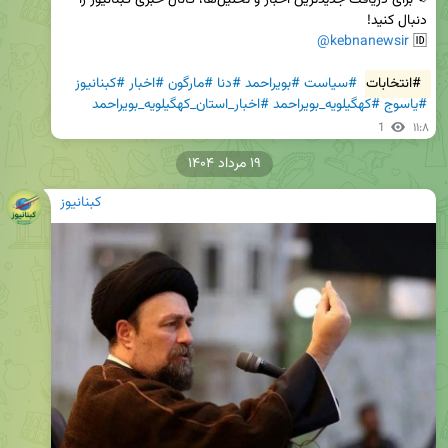
📢برای دریافت جدیدترین اخبار و تحلیل‌ها، کانال خبری کبنانیوز را 
@kebnanewsir
🆔 
#انتخابات
#سیاست
#بویراحمد
#دنا
#مارگون
#اخبار
#کبنانیوز
#یاسوج
#کهگیلویه_بویراحمد
#اخبار_استان_کهگیلویه_بویراحمد
1
۱۱:۸
۱۹ مرداد ۱۴۰۴
کبنانیوز