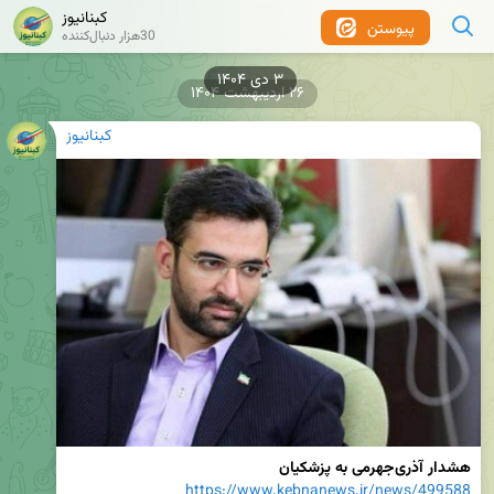
کبنانیوز
پیوستن
30هزار دنبال‌کننده
۲۶ اردیبهشت ۱۴۰۴
کبنانیوز
هشدار آذری‌جهرمی به پزشکیان
https://www.kebnanews.ir/news/499588