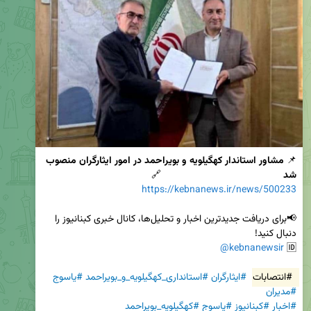
📌 
مشاور استاندار کهگیلویه و بویراحمد در امور ایثارگران منصوب 
شد
                                            🔗 
https://kebnanews.ir/news/500233
📢برای دریافت جدیدترین اخبار و تحلیل‌ها، کانال خبری کبنانیوز را 
@kebnanewsir
🆔 
#انتصابات
#ایثارگران
#استانداری_کهگیلویه_و_بویراحمد
#یاسوج
#مدیران
#اخبار
#کبنانیوز
#یاسوج
#کهگیلویه_بویراحمد