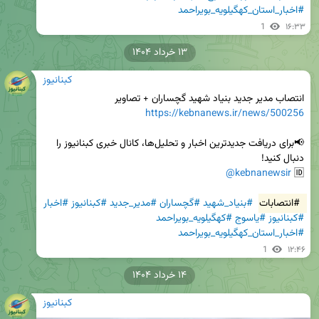
#اخبار_استان_کهگیلویه_بویراحمد
1
۱۶:۳۳
۱۳ خرداد ۱۴۰۴
کبنانیوز
انتصاب مدیر جدید بنیاد شهید گچساران + تصاویر

https://kebnanews.ir/news/500256
📢برای دریافت جدیدترین اخبار و تحلیل‌ها، کانال خبری کبنانیوز را 
@kebnanewsir
🆔 
#انتصابات
#بنیاد_شهید
#گچساران
#مدیر_جدید
#کبنانیوز
#اخبار
#کبنانیوز
#یاسوج
#کهگیلویه_بویراحمد
#اخبار_استان_کهگیلویه_بویراحمد
1
۱۲:۴۶
۱۴ خرداد ۱۴۰۴
کبنانیوز