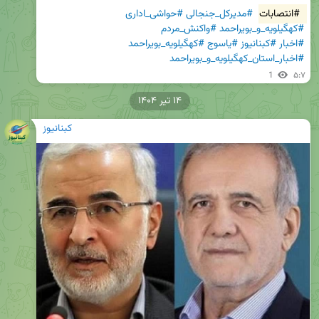
#انتصابات
#مدیرکل_جنجالی
#حواشی_اداری
#کهگیلویه_و_بویراحمد
#واکنش_مردم
#اخبار
#کبنانیوز
#یاسوج
#کهگیلویه_بویراحمد
#اخبار_استان_کهگیلویه_و_بویراحمد
1
۵:۷
۱۴ تیر ۱۴۰۴
کبنانیوز