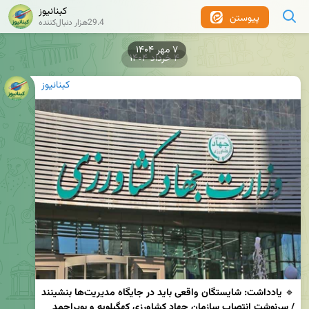
کبنانیوز
پیوستن
29.4هزار دنبال‌کننده
۴ خرداد ۱۴۰۴
کبنانیوز
🔹 
یادداشت: شایستگان واقعی باید در جایگاه مدیریت‌ها بنشینند 
/ سرنوشت انتصاب سازمان جهاد کشاورزی کهگیلویه و بویراحمد