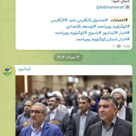
@kebnanewsir
🆔 
#انتصابات
#صندوق_کارآفرینی_امید
#کارآفرینی
#کهگیلویه_بویراحمد
#توسعه_اقتصادی
#اخبار
#کبنانیوز
#یاسوج
#کهگیلویه_بویراحمد
#اخبار_استان_کهگیلویه_بویراحمد
1
۹:۵۵
۱۹ مرداد ۱۴۰۴
کبنانیوز