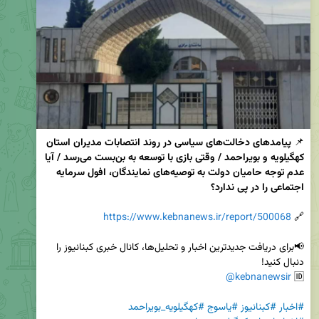
📌 
پیامدهای دخالت‌های سیاسی در روند انتصابات مدیران استان 
کهگیلویه و بویراحمد / وقتی بازی با توسعه به بن‌بست می‌رسد / آیا 
عدم توجه حامیان دولت به توصیه‌های نمایندگان، افول سرمایه 
اجتماعی را در پی ندارد؟
https://www.kebnanews.ir/report/500068
🔗 
📢برای دریافت جدیدترین اخبار و تحلیل‌ها، کانال خبری کبنانیوز را 
@kebnanewsir
🆔 
#اخبار
#کبنانیوز
#یاسوج
#کهگیلویه_بویراحمد