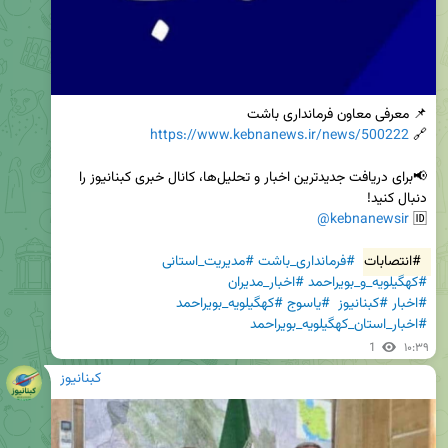
https://www.kebnanews.ir/news/500222
🔗 
📢برای دریافت جدیدترین اخبار و تحلیل‌ها، کانال خبری کبنانیوز را 
@kebnanewsir
🆔 
#انتصابات
#فرمانداری_باشت
#مدیریت_استانی
#کهگیلویه_و_بویراحمد
#اخبار_مدیران
#اخبار
#کبنانیوز
#یاسوج
#کهگیلویه_بویراحمد
#اخبار_استان_کهگیلویه_بویراحمد
1
۱۰:۳۹
کبنانیوز