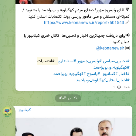
🔻 آقای رئیس‌جمهور! صدای مردم کهگیلویه و بویراحمد را بشنوید / 
https://www.kebnanews.ir/report/501543
🔗 
📢برای دریافت جدیدترین اخبار و تحلیل‌ها، کانال خبری کبنانیوز را 
@kebnanewsir
🆔 
#تحلیل_سیاسی
#رئیس_جمهور
#استانداری
#انتصابات
#کهگیلویه_و_بویراحمد
#اخبار
#کبنانیوز
#یاسوج
#کهگیلویه_بویراحمد
#اخبار_استان_کهگیلویه_بویراحمد
1
۲۰:۱۰
۲۰ تیر ۱۴۰۴
کبنانیوز