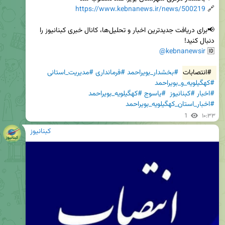
https://www.kebnanews.ir/news/500219
🔗 
📢برای دریافت جدیدترین اخبار و تحلیل‌ها، کانال خبری کبنانیوز را 
@kebnanewsir
🆔 
#انتصابات
#بخشدار_بویراحمد
#فرمانداری
#مدیریت_استانی
#کهگیلویه_و_بویراحمد
#اخبار
#کبنانیوز
#یاسوج
#کهگیلویه_بویراحمد
#اخبار_استان_کهگیلویه_بویراحمد
1
۱۰:۳۳
کبنانیوز