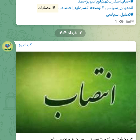
#اخبار_استان_کهگیلویه_بویراحمد
#مدیران_سیاسی
#توسعه
#سرمایه_اجتماعی
#انتصابات
#تحلیل_سیاسی
1
۱۵:۲۷
۱۲ خرداد ۱۴۰۴
کبنانیوز