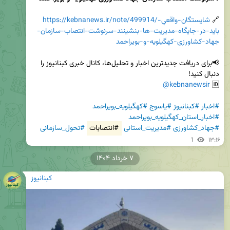
🔗 
https://kebnanews.ir/note/499914/شایستگان-واقعي-
بايد-در-جایگاه-مدیریت-ها-بنشینند-سرنوشت-انتصاب-سازمان-
جهاد-کشاورزی-کهگیلویه-و-بویراحمد
📢برای دریافت جدیدترین اخبار و تحلیل‌ها، کانال خبری کبنانیوز را 
@kebnanewsir
🆔 
#اخبار
#کبنانیوز
#یاسوج
#کهگیلویه_بویراحمد
#اخبار_استان_کهگیلویه_بویراحمد
#جهاد_کشاورزی
#مدیریت_استانی
#انتصابات
#تحول_سازمانی
1
۱۳:۱۶
۷ خرداد ۱۴۰۴
کبنانیوز