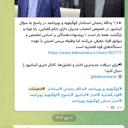
🔸👈 یدالله رحمانی استاندار کهگیلویه و بویراحمد در پاسخ به سؤال 
کبنانیوز در خصوص انتصاب مدیران دارای حکم قضایی: راه توبه و 
بازگشت همه باز است / پیشنهاددهندگان بر اساس تخصص و 
سوابق افراد معرفی می‌کنند اما وظیفه بررسی امنیتی با عهده 
دستگاه‌های قوه قضاییه است

https://www.kebnanews.ir/news/502777
📢برای دریافت جدیدترین اخبار و تحلیل‌ها، کانال خبری کبنانیوز را 
@kebnanewsir
🆔 
#کهگیلویه_و_بویراحمد
#یدالله_رحمانی
#استاندار
#انتصابات
#قوه_قضاییه
#اخبار
#کبنانیوز
#یاسوج
#کهگیلویه_بویراحمد
#اخبار_استان_کهگیلویه_بویراحمد
1
۵:۱۸
۷ مهر ۱۴۰۴