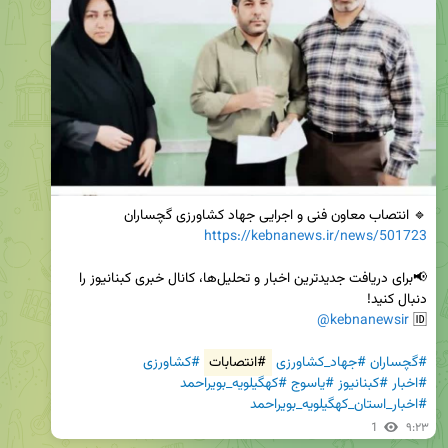
🔹 انتصاب معاون فنی و اجرایی جهاد کشاورزی گچساران

https://kebnanews.ir/news/501723
📢برای دریافت جدیدترین اخبار و تحلیل‌ها، کانال خبری کبنانیوز را 
@kebnanewsir
🆔 
#گچساران
#جهاد_کشاورزی
#انتصابات
#کشاورزی
#اخبار
#کبنانیوز
#یاسوج
#کهگیلویه_بویراحمد
#اخبار_استان_کهگیلویه_بویراحمد
1
۹:۲۳