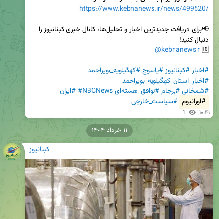
https://www.kebnanews.ir/news/499520/
📢برای دریافت جدیدترین اخبار و تحلیل‌ها، کانال خبری کبنانیوز را 
@kebnanewsir
🆔 
#اخبار
#کبنانیوز
#یاسوج
#کهگیلویه_بویراحمد
#اخبار_استان_کهگیلویه_بویراحمد
#شمخانی
#برجام
#توافق_هسته‌ای
#NBCNews
#ایران
#اورانیوم
#سیاست_خارجی
1
۱۰:۴۱
۱۱ خرداد ۱۴۰۴
کبنانیوز