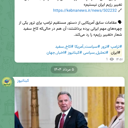
https://kebnanews.ir/news/502232
🔗 
🗣️ مقامات سابق آمریکایی از دستور مستقیم ترامپ برای ترور یکی از 
چهره‌های مهم ایرانی پرده برداشتند؛ آن‌ هم در حالی‌که کاخ سفید 
#ترامپ
#ترور
#سیاست_آمریکا
#کاخ_سفید
#ایران
#تحلیل_سیاسی
#کبنانیوز
#اخبار_جهان
1
۱۴:۵۱
۵ مرداد ۱۴۰۴
کبنانیوز