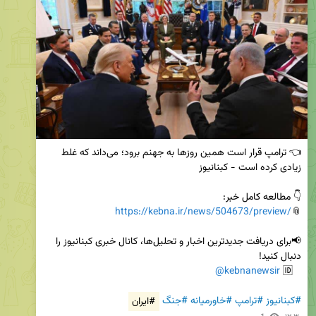
👈 ترامپ قرار است همین روزها به جهنم برود؛ می‌داند که غلط 
https://kebna.ir/news/504673/preview/
📎
📢برای دریافت جدیدترین اخبار و تحلیل‌ها، کانال خبری کبنانیوز را 
@kebnanewsir
   🆔 
#کبنانیوز
#ترامپ
#خاورمیانه
#جنگ
#ایران