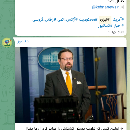
@kebnanewsir
🆔 
#آمریکا
#ایران
#محکومیت
#آژانس_اتمی
#رافائل_گروسی
#اخبار
#کبنانیوز
1
۶:۴۹
کبنانیوز
🔹 اولین کسی که ترامپ دستور کشتنش را صادر کرد | «ما دنبال 