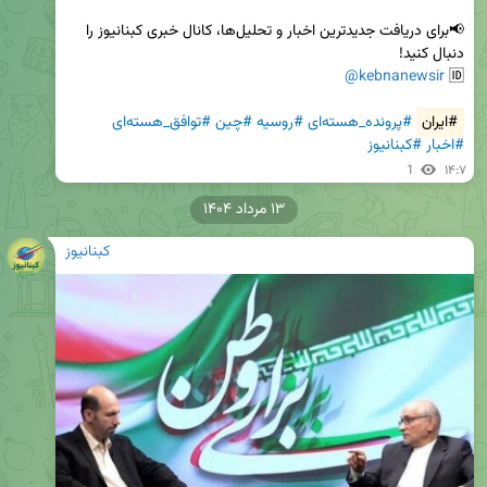
📢برای دریافت جدیدترین اخبار و تحلیل‌ها، کانال خبری کبنانیوز را 
@kebnanewsir
🆔 
#ایران
#پرونده_هسته‌ای
#روسیه
#چین
#توافق_هسته‌ای
#اخبار
#کبنانیوز
1
۱۴:۷
۱۳ مرداد ۱۴۰۴
کبنانیوز