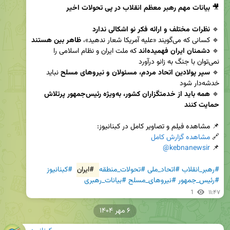
🎥 
بیانات مهم رهبر معظم انقلاب در پی تحولات اخیر
🔹 
نظرات مختلف و ارائه فکر نو اشکالی ندارد
🔹 کسانی که می‌گویند «علیه آمریکا شعار ندهید»، 
ظاهر‌ بین هستند
🔹 
دشمنان ایران فهمیده‌اند
 که ملت ایران و نظام اسلامی را 
🔹 
سپر پولادین اتحاد مردم، مسئولان و نیروهای مسلح
 نباید 
🔹 
همه باید از خدمتگزاران کشور، به‌ویژه رئیس‌جمهور پرتلاش 
حمایت کنند
🔗 
مشاهده گزارش کامل
@kebnanewsir
📌 
#رهبر_انقلاب
#اتحاد_ملی
#تحولات_منطقه
#ایران
#کبنانیوز
#رئیس_جمهور
#نیروهای_مسلح
#بیانات_رهبری
1
۱۱:۴۷
۶ مهر ۱۴۰۴