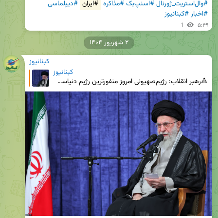
#وال‌استریت_ژورنال
#اسنپ‌بک
#مذاکره
#ایران
#دیپلماسی
#اخبار
#کبنانیوز
1
۵:۴۹
۲ شهریور ۱۴۰۴
کبنانیوز
کبنانیوز
🔺رهبر انقلاب: رژیم‌صهیونی امروز منفورترین رژیم دنیاست 🔹در تاریخ بی‌سابقه است که یک رژیم، کودکان ر