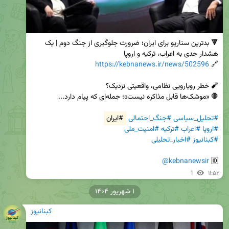
🔻 بدترین سناریو برای ایران؛ ضرورت جلوگیری از جنگ دوم | یک 
https://kebnanews.ir/news/502596
🔗 
#تحلیل_سیاسی
#جنگ_احتمالی
#ایران
#اروپا
#اعراب
#ترکیه
#امنیت_ملی
#کبنانیوز
#اخبار_تحلیلی
@kebnanewsir
🆔 
1
۱۱:۵۲
۱ شهریور ۱۴۰۴
کبنانیوز