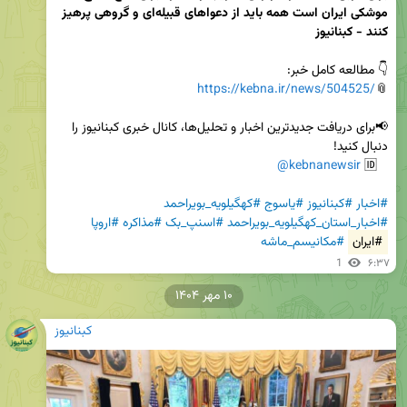
موشکی ایران است همه باید از دعوا‌های قبیله‌ای و گروهی پرهیز 
https://kebna.ir/news/504525/
📎
📢برای دریافت جدیدترین اخبار و تحلیل‌ها، کانال خبری کبنانیوز را 
@kebnanewsir
   🆔 
#اخبار
#کبنانیوز
#یاسوج
#کهگیلویه_بویراحمد
#اخبار_استان_کهگیلویه_بویراحمد
#اسنپ_بک
#مذاکره
#اروپا
#ایران
#مکانیسم_ماشه
1
۶:۳۷
۱۰ مهر ۱۴۰۴
کبنانیوز