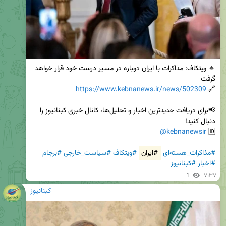
🔹 ویتکاف: مذاکرات با ایران دوباره در مسیر درست خود قرار خواهد 
https://www.kebnanews.ir/news/502309
🔗 
📢برای دریافت جدیدترین اخبار و تحلیل‌ها، کانال خبری کبنانیوز را 
@kebnanewsir
🆔 
#مذاکرات_هسته‌ای
#ایران
#ویتکاف
#سیاست_خارجی
#برجام
#اخبار
#کبنانیوز
1
۷:۳۷
کبنانیوز