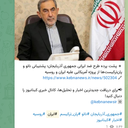
🔹 پشت پرده طرح ضد ایرانی جمهوری آذربایجان؛ پشتیبانی ناتو و 
https://www.kebnanews.ir/news/502304
🔗 
📢برای دریافت جدیدترین اخبار و تحلیل‌ها، کانال خبری کبنانیوز را 
@kebnanewsir
🆔 
#جمهوری_آذربایجان
#ناتو
#پان_ترکیسم
#ایران
#روسیه
#اخبار
#کبنانیوز
1
۷:۴۶