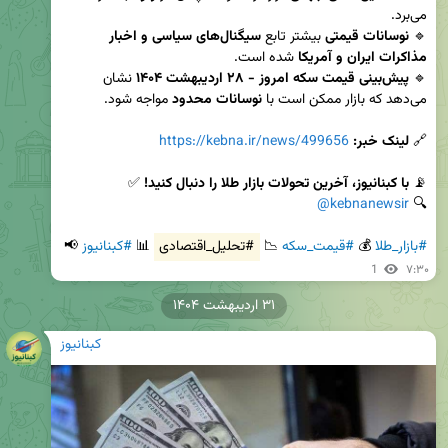
🔹 
نوسانات قیمتی
 بیشتر تابع 
سیگنال‌های سیاسی و اخبار 
مذاکرات ایران و آمریکا
🔹 
پیش‌بینی قیمت سکه امروز - ۲۸ اردیبهشت ۱۴۰۴
 نشان 
می‌دهد که بازار ممکن است با 
نوسانات محدود
🔗 
لینک خبر:
https://kebna.ir/news/499656
📡 
با کبنانیوز، آخرین تحولات بازار طلا را دنبال کنید!
@kebnanewsir
🔍 
#بازار_طلا
 💰 
#قیمت_سکه
 📉 
#تحلیل_اقتصادی
 📊 
#کبنانیوز
 📢
1
۷:۳۰
۳۱ اردیبهشت ۱۴۰۴
کبنانیوز