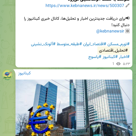
https://www.kebnanews.ir/news/500307
🔗 
📢برای دریافت جدیدترین اخبار و تحلیل‌ها، کانال خبری کبنانیوز را 
@kebnanewsir
🆔 
#تورم_مسکن
#اقتصاد_ایران
#طبقه_متوسط
#آلونک_نشینی
#تحلیل_اقتصادی
#اخبار
#کبنانیوز
#یاسوج
1
۵:۲۳
کبنانیوز