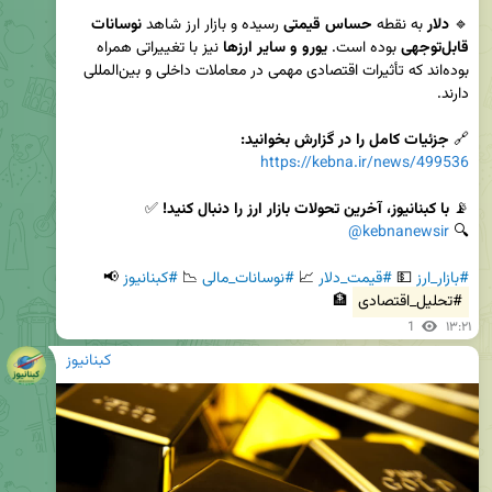
🔹 
دلار
 به نقطه 
حساس قیمتی
 رسیده و بازار ارز شاهد 
نوسانات 
قابل‌توجهی
 بوده است. 
یورو و سایر ارزها
 نیز با تغییراتی همراه 
بوده‌اند که تأثیرات اقتصادی مهمی در معاملات داخلی و بین‌المللی 
🔗 
جزئیات کامل را در گزارش بخوانید:
https://kebna.ir/news/499536
📡 
با کبنانیوز، آخرین تحولات بازار ارز را دنبال کنید!
@kebnanewsir
🔍 
#بازار_ارز
 💵 
#قیمت_دلار
 📈 
#نوسانات_مالی
 📉 
#کبنانیوز
 📢 
#تحلیل_اقتصادی
 🏦
1
۱۳:۲۱
کبنانیوز