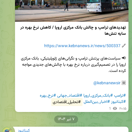
تهدیدهای ترامپ و چالش بانک مرکزی اروپا / کاهش نرخ بهره در 
سایه تنش‌ها
https://www.kebnanews.ir/news/500337
🔗 
📢 سیاست‌های پرتنش ترامپ و نگرانی‌های ژئوپلیتیکی، بانک مرکزی 
اروپا را در تصمیم‌گیری درباره نرخ بهره با چالش‌های جدیدی مواجه 
@kebnanewsir
🆔 
#ترامپ
#بانک_مرکزی_اروپا
#اقتصاد_جهانی
#نرخ_بهره
#کبنانیوز
#اخبار_بین‌الملل
#تحلیل_اقتصادی
1
۲۰:۱۵
۷ تیر ۱۴۰۴
کبنانیوز