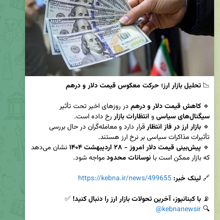
📉 
تحلیل بازار ارز؛ حرکت معکوس قیمت دلار و درهم
🔹 
کاهش قیمت دلار و درهم
 در روزهای اخیر تحت تأثیر 
سیگنال‌های سیاسی
 و 
انتظارات بازار
🔹 
بازار ارز در فاز انتظار
 قرار دارد و معامله‌گران در حال بررسی 
🔹 
پیش‌بینی قیمت دلار امروز - ۲۸ اردیبهشت ۱۴۰۴
 نشان می‌دهد 
که بازار ممکن است با 
نوسانات محدود
🔗 
لینک خبر:
https://kebna.ir/news/499655
📡 
با کبنانیوز، آخرین تحولات بازار ارز را دنبال کنید!
@kebnanewsir
🔍 