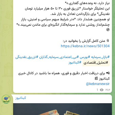
این تحلیلگر خواستار *تزریق فوری ۳۰ تا ۵۰ هزار میلیارد تومان 
او همچنین هشدار داد: *«در شرایط مبهم سیاسی و امنیتی، بازار 
چشم‌انداز روشنی ندارد و سرمایه‌گذار انگیزه‌ای برای ماندن نمی‌بیند.»* 
📎 متن کامل گزارش را بخوانید در:  

https://kebna.ir/news/501304
#بازار_سرمایه
#بورس
#بی_اعتمادی_سرمایه_گذاران
#تزریق_نقدینگی
#تحلیل_اقتصادی
#کبنانیوز
📲 برای دریافت اخبار دقیق و فوری، همراه ما باشید در کانال خبری 
کبنانیوز 📰  

@kebnanewsir
1
۲۱:۲
کبنانیوز