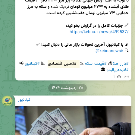
با توجه به افت 
اونس جهانی طلا به زیر مرز ۳۲۰۰ دلار**، قیمت 
طلای آبشده به **۲۷ میلیون تومان
 نزدیک شده و 
سکه به مرز 
حمایتی ۷۳ میلیون تومان عقب‌نشینی کرده است
🔗 
جزئیات کامل را در گزارش بخوانید:
https://kebna.ir/news/499537/
📡 
با کبنانیوز، آخرین تحولات بازار مالی را دنبال کنید!
@kebnanewsir
🔍 
#بازار_طلا
 💰 
#قیمت_سکه
 📉 
#تحلیل_اقتصادی
 📊 
#کبنانیوز
 📢 
#لایحه_پالرمو
 🏛
1
۱۴:۹
۲۸ اردیبهشت ۱۴۰۴
کبنانیوز