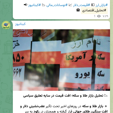
#بازار_ارز
 💵 
#قیمت_دلار
 📈 
#نوسانات_مالی
 📉 
#کبنانیوز
 📢 
#تحلیل_اقتصادی
 🏦
1
۷:۲۹
کبنانیوز
📉 
تحلیل بازار طلا و سکه؛ افت قیمت در سایه تعلیق سیاسی
🔹 
بازار طلا و سکه
 در روزهای اخیر تحت تأثیر 
عقب‌نشینی دلار و 
افت سنگین طلای جهانی
 قرار گرفته و همچنان در 
رکود
 به سر 