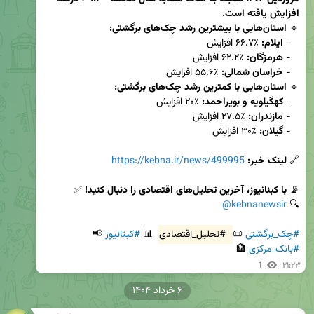
افزایش یافته است
🔹 
استان‌هایی با بیشترین رشد چک‌های برگشتی:
   - 
ایلام:
   - 
هرمزگان:
   - 
خراسان شمالی:
🔹 
استان‌هایی با کمترین رشد چک‌های برگشتی:
   - 
کهگیلویه و بویراحمد:
   - 
مازندران:
   - 
گیلان:
🔗 
لینک خبر:
https://kebna.ir/news/499995
📡 
با کبنانیوز، آخرین تحلیل‌های اقتصادی را دنبال کنید!
@kebnanewsir
🔍 
#چک_برگشتی
 📜 
#تحلیل_اقتصادی
 📊 
#کبنانیوز
 📢 
#بانک_مرکزی
 🏦
1
۲۱:۲۳
۶ خرداد ۱۴۰۴