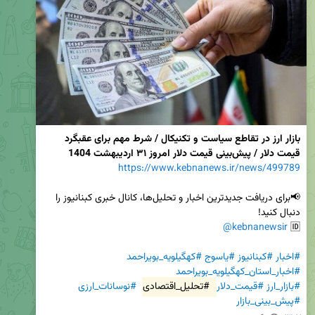
بازار ارز در تقاطع سیاست و تکنیکال / شرط مهم برای عقبگرد 
قیمت دلار / پیش‌بینی قیمت دلار امروز ۳۱ اردیبهشت 1404
https://www.kebnanews.ir/news/499789
📢برای دریافت جدیدترین اخبار و تحلیل‌ها، کانال خبری کبنانیوز را 
@kebnanewsir
🆔 
#اخبار
#کبنانیوز
#یاسوج
#کهگیلویه_بویراحمد
#اخبار_استان_کهگیلویه_بویراحمد
#بازار_ارز
#قیمت_دلار
#تحلیل_اقتصادی
#نوسانات_ارزی
#پیش_بینی_بازار