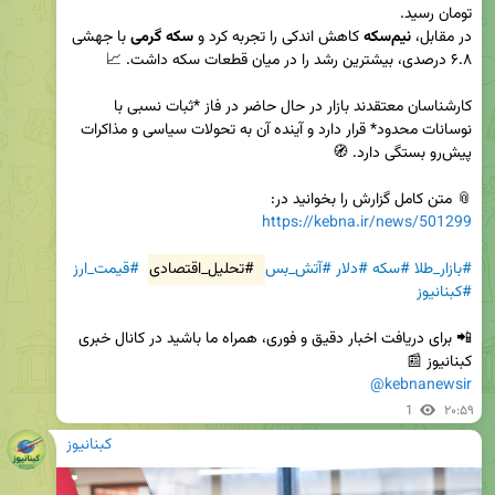
در مقابل، 
نیم‌سکه
 کاهش اندکی را تجربه کرد و 
سکه گرمی
 با جهشی 
کارشناسان معتقدند بازار در حال حاضر در فاز *ثبات نسبی با 
نوسانات محدود* قرار دارد و آینده آن به تحولات سیاسی و مذاکرات 
📎 متن کامل گزارش را بخوانید در:  

https://kebna.ir/news/501299
#بازار_طلا
#سکه
#دلار
#آتش_بس
#تحلیل_اقتصادی
#قیمت_ارز
#کبنانیوز
📲 برای دریافت اخبار دقیق و فوری، همراه ما باشید در کانال خبری 
کبنانیوز 📰  

@kebnanewsir
1
۲۰:۵۹
کبنانیوز