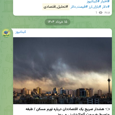
#اخبار
#کبنانیوز
#دلار
#بازار_ارز
#قیمت_دلار
#تحلیل_اقتصادی
1
۱۹:۱۸
۱۵ خرداد ۱۴۰۴
کبنانیوز
👈 
هشدار صریح یک اقتصاددان درباره تورم مسکن / طبقه 
متوسط به سمت آلونک‌نشینی می‌رود