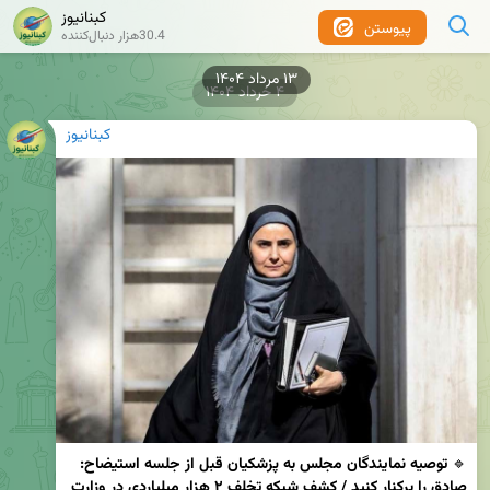
کبنانیوز
پیوستن
30.4هزار دنبال‌کننده
۱۳ مرداد ۱۴۰۴
۴ خرداد ۱۴۰۴
کبنانیوز
🔹 
توصیه نمایندگان مجلس به پزشکیان قبل از جلسه استیضاح: 
صادق را برکنار کنید / کشف شبکه تخلف ۲ هزار میلیاردی در وزارت 