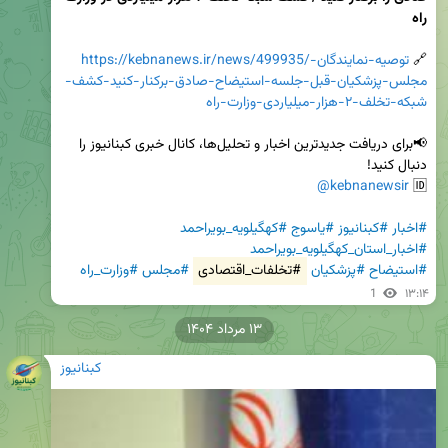
راه
🔗 
https://kebnanews.ir/news/499935/توصیه-نمایندگان-
مجلس-پزشکیان-قبل-جلسه-استیضاح-صادق-برکنار-کنید-کشف-
شبکه-تخلف-۲-هزار-میلیاردی-وزارت-راه
📢برای دریافت جدیدترین اخبار و تحلیل‌ها، کانال خبری کبنانیوز را 
@kebnanewsir
🆔 
#اخبار
#کبنانیوز
#یاسوج
#کهگیلویه_بویراحمد
#اخبار_استان_کهگیلویه_بویراحمد
#استیضاح
#پزشکیان
#تخلفات_اقتصادی
#مجلس
#وزارت_راه
1
۱۳:۱۴
۱۳ مرداد ۱۴۰۴
کبنانیوز