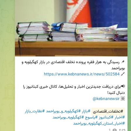
📌 رسیدگی به هزار فقره پرونده تخلف اقتصادی در بازار کهگیلویه و 
https://www.kebnanews.ir/news/502584
🔗 
📢برای دریافت جدیدترین اخبار و تحلیل‌ها، کانال خبری کبنانیوز را 
@kebnanewsir
🆔 
#تخلفات_اقتصادی
#بازار
#کهگیلویه_و_بویراحمد
#نظارت_بازار
#اخبار
#کبنانیوز
#یاسوج
#کهگیلویه_بویراحمد
#اخبار_استان_کهگیلویه_بویراحمد
1
۴:۲۹