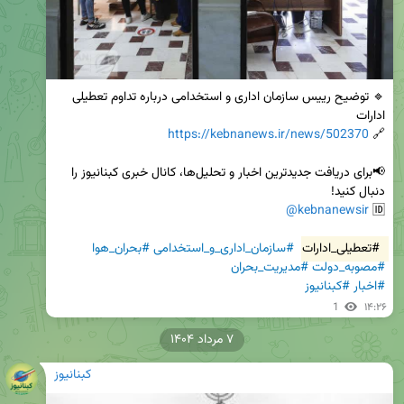
🔹 توضیح رییس سازمان اداری و استخدامی درباره تداوم تعطیلی 
https://kebnanews.ir/news/502370
🔗 
📢برای دریافت جدیدترین اخبار و تحلیل‌ها، کانال خبری کبنانیوز را 
@kebnanewsir
🆔 
#تعطیلی_ادارات
#سازمان_اداری_و_استخدامی
#بحران_هوا
#مصوبه_دولت
#مدیریت_بحران
#اخبار
#کبنانیوز
1
۱۴:۲۶
۷ مرداد ۱۴۰۴
کبنانیوز