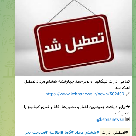
تمامی ادارات کهگیلویه و بویراحمد چهارشنبه هشتم مرداد تعطیل 
https://www.kebnanews.ir/news/502409
🔗 
📢برای دریافت جدیدترین اخبار و تحلیل‌ها، کانال خبری کبنانیوز را 
@kebnanewsir
🆔 
#تعطیلی_ادارات
#هشتم_مرداد
#گرما
#اطلاعیه
#مدیریت_بحران