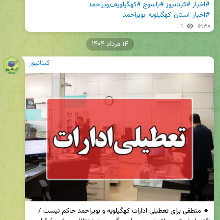
#اخبار
#کبنانیوز
#یاسوج
#کهگیلویه_بویراحمد
#اخبار_استان_کهگیلویه_بویراحمد
1
۱۲:۳۸
۱۴ مرداد ۱۴۰۴
کبنانیوز
🔸 منطقی برای تعطیلی ادارات کهگیلویه و بویراحمد حاکم نیست / 