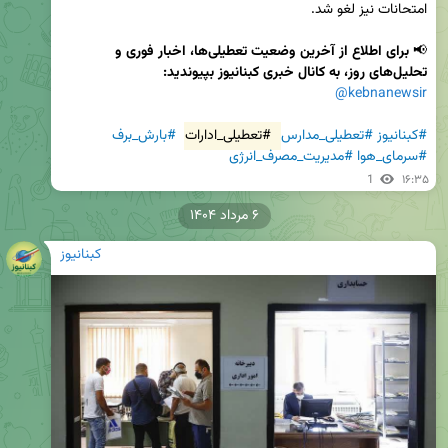
📢 
برای اطلاع از آخرین وضعیت تعطیلی‌ها، اخبار فوری و 
تحلیل‌های روز، به کانال خبری کبنانیوز بپیوندید:
@kebnanewsir
#کبنانیوز
#تعطیلی_مدارس
#تعطیلی_ادارات
#بارش_برف
#سرمای_هوا
#مدیریت_مصرف_انرژی
1
۱۶:۳۵
۶ مرداد ۱۴۰۴
کبنانیوز