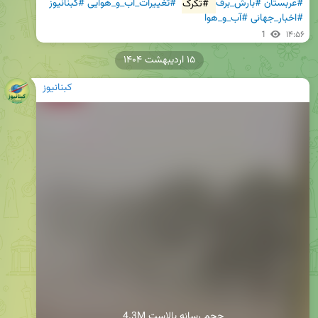
#عربستان
#بارش_برف
#تگرگ
#تغییرات_آب_و_هوایی
#کبنانیوز
#اخبار_جهانی
#آب_و_هوا
1
۱۴:۵۶
۱۵ اردیبهشت ۱۴۰۴
کبنانیوز
4.3M حجم رسانه بالاست