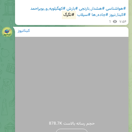
#هواشناسی
#هشدار_نارنجی
#بارش
#کهگیلویه_و_بویراحمد
#کبنا_نیوز
#جاده_ها
#سیلاب
#تگرگ
1
۷:۵۴
کبنانیوز
878.7K حجم رسانه بالاست