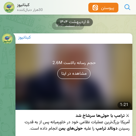
کبنانیوز
پیوستن
30هزار دنبال‌کننده
۵ اردیبهشت ۱۴۰۴
۲۶ اسفند ۱۴۰۳
کبنانیوز
2.6M حجم رسانه بالاست
مشاهده در ایتا
1:21
⚔️ 
ترامپ با حوثی‌ها سرشاخ شد
آمریکا بزرگ‌ترین عملیات نظامی خود در خاورمیانه پس از به قدرت 
رسیدن 
دونالد ترامپ
 را علیه 
حوثی‌های یمن