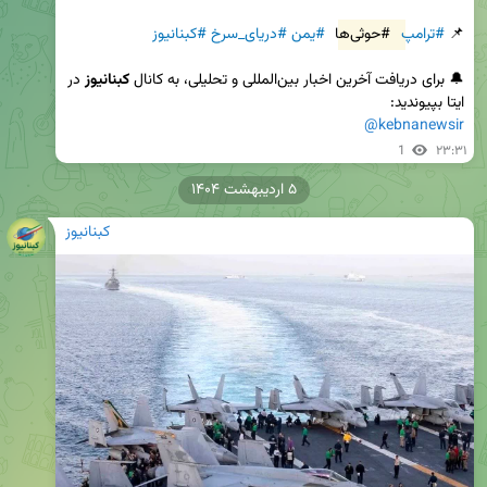
📌 
#ترامپ
#حوثی‌ها
#یمن
#دریای_سرخ
#کبنانیوز
🔔 برای دریافت آخرین اخبار بین‌المللی و تحلیلی، به کانال 
کبنانیوز
 در 
ایتا بپیوندید:  

@kebnanewsir
1
۲۳:۳۱
۵ اردیبهشت ۱۴۰۴
کبنانیوز